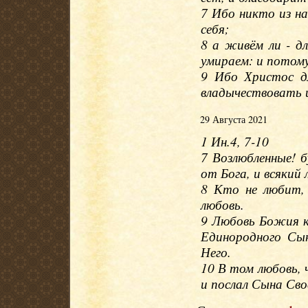
7 Ибо никто из на
себя;
8 а живём ли - д
умираем: и потому
9 Ибо Христос д
владычествовать 
29 Августа 2021
1 Ин.4, 7-10
7 Возлюбленные! 
от Бога, и всякий
8 Кто не любит,
любовь.
9 Любовь Божия к
Единородного Сы
Него.
10 В том любовь, 
и послал Сына Сво