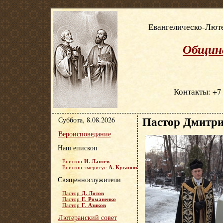
Евангелическо-Люте
Община
Контакты: +7 
Пастор Дмитри
Суббота, 8.08.2026
Вероисповедание
Наш епископ
И. Лаптев
Епископ
А. Кугаппи
Епископ-эмеритус
Священнослужители
Д. Лотов
Пастор
Е. Романенко
Пастор
Г. Азиков
Пастор
Лютеранский совет