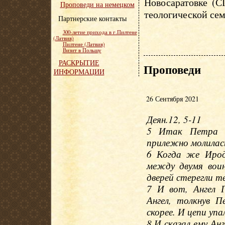
Новосаратовке (С
Проповеди на немецком
теологической сем
Партнерские контакты
300-летие прихода в г.Пилтене
(Латвия)
Пилтене (Латвия)
Визит в Польшу
РАСКРЫТИЕ
Проповеди
ИНФОРМАЦИИ
26 Сентября 2021
Деян.12, 5-11
5 Итак Петра с
прилежно молилась
6 Когда же Ирод
между двумя вои
дверей стерегли т
7 И вот, Ангел Г
Ангел, толкнув П
скорее. И цепи упал
8 И сказал ему Ан