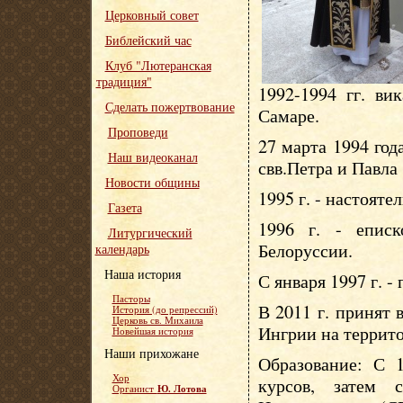
Церковный совет
Библейский час
Клуб "Лютеранская
традиция"
1992-1994 гг. ви
Сделать пожертвование
Самаре.
Проповеди
27 марта 1994 год
Наш видеоканал
свв.Петра и Павла
Новости общины
1995 г. - настояте
Газета
1996 г. - епис
Литургический
Белоруссии.
календарь
Наша история
С января 1997 г. -
Пасторы
В 2011 г. принят
История (до репрессий)
Церковь св. Михаила
Ингрии на террит
Новейшая история
Наши прихожане
Образование: С 1
Хор
курсов, затем 
Ю. Лотова
Органист