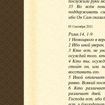
послужили руки мо
35 Во всём пок
поддерживать сл
ибо Он Сам сказал
05 Сентября 2021
Римл.14, 1-9
1 Немощного в вер
2 Ибо иной уверен
3 Кто ест, не ун
осуждай того, кто
4 Кто ты, осужд
стои́т он, или п
восставить его.
5 Иной отличает 
равно. Всякий пос
6 Кто различает
различает дней,
Господа ест, ибо б
ест, и благодарит