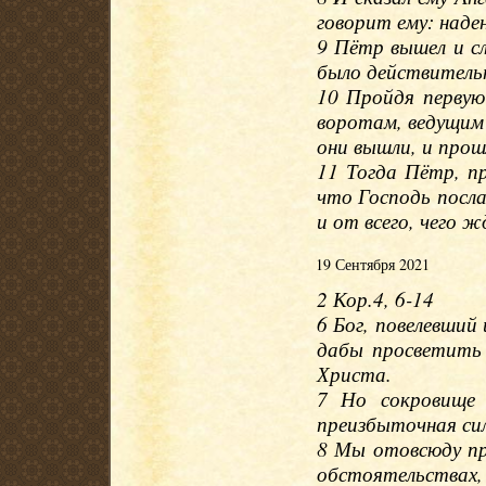
говорит ему: наде
9 Пётр вышел и сл
было действительн
10 Пройдя перву
воротам, ведущим 
они вышли, и прошл
11 Тогда Пётр, пр
что Господь посла
и от всего, чего 
19 Сентября 2021
2 Кор.4, 6-14
6 Бог, повелевший
дабы просветить 
Христа.
7 Но сокровище 
преизбыточная сил
8 Мы отовсюду пр
обстоятельствах, 