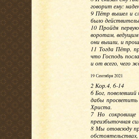
говорит ему: наде
9 Пётр вышел и сл
было действительн
10 Пройдя перву
воротам, ведущим 
они вышли, и прошл
11 Тогда Пётр, пр
что Господь посла
и от всего, чего 
19 Сентября 2021
2 Кор.4, 6-14
6 Бог, повелевший
дабы просветить 
Христа.
7 Но сокровище 
преизбыточная сил
8 Мы отовсюду пр
обстоятельствах, 