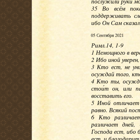
послужили руки мо
35 Во всём пок
поддерживать сл
ибо Он Сам сказал
05 Сентября 2021
Римл.14, 1-9
1 Немощного в вер
2 Ибо иной уверен
3 Кто ест, не ун
осуждай того, кто
4 Кто ты, осужд
стои́т он, или п
восставить его.
5 Иной отличает 
равно. Всякий пос
6 Кто различает
различает дней,
Господа ест, ибо б
ест, и благодарит