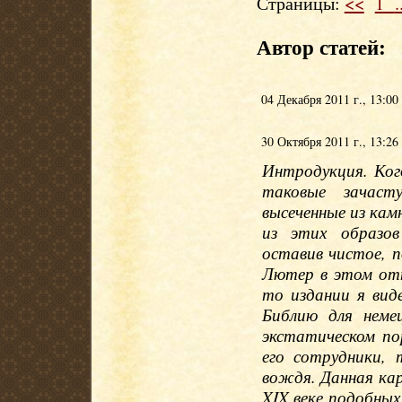
Страницы:
<<
1
.
Автор статей:
04 Декабря 2011 г., 13:00
30 Октября 2011 г., 13:26
Интродукция. Ког
таковые зачас
высеченные из кам
из этих образов 
оставив чистое, 
Лютер в этом отн
то издании я ви
Библию для неме
экстатическом по
его сотрудники, 
вождя. Данная кар
XIX веке подобных