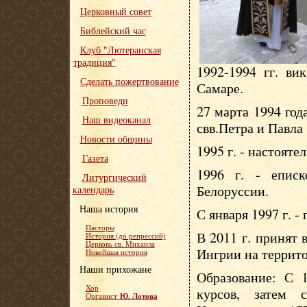
Церковный совет
Библейский час
Клуб "Лютеранская
традиция"
1992-1994 гг. ви
Сделать пожертвование
Самаре.
Проповеди
27 марта 1994 год
Наш видеоканал
свв.Петра и Павла
Новости общины
1995 г. - настояте
Газета
1996 г. - епис
Литургический
Белоруссии.
календарь
Наша история
С января 1997 г. -
Пасторы
В 2011 г. принят
История (до репрессий)
Церковь св. Михаила
Ингрии на террит
Новейшая история
Наши прихожане
Образование: С 1
Хор
курсов, затем 
Ю. Лотова
Органист