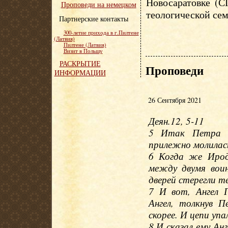
Новосаратовке (С
Проповеди на немецком
теологической сем
Партнерские контакты
300-летие прихода в г.Пилтене
(Латвия)
Пилтене (Латвия)
Визит в Польшу
РАСКРЫТИЕ
Проповеди
ИНФОРМАЦИИ
26 Сентября 2021
Деян.12, 5-11
5 Итак Петра с
прилежно молилась
6 Когда же Ирод
между двумя вои
дверей стерегли т
7 И вот, Ангел Г
Ангел, толкнув П
скорее. И цепи упал
8 И сказал ему Ан