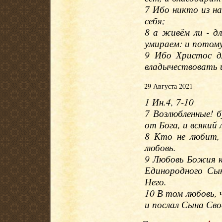
7 Ибо никто из на
себя;
8 а живём ли - д
умираем: и потому
9 Ибо Христос д
владычествовать 
29 Августа 2021
1 Ин.4, 7-10
7 Возлюбленные! 
от Бога, и всякий
8 Кто не любит,
любовь.
9 Любовь Божия к
Единородного Сы
Него.
10 В том любовь, 
и послал Сына Сво