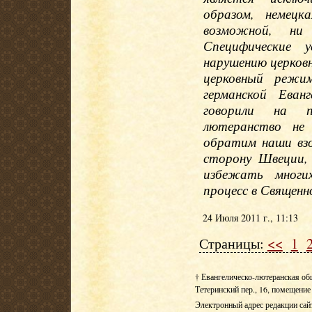
образом, немецк
возможной, ни 
Специфические 
нарушению церков
церковный режи
германской Еван
говорили на п
лютеранство не 
обратим наши взо
сторону Швеции,
избежать многи
процесс в Священн
24 Июля 2011 г., 11:13
Страницы:
<<
1
† Евангелическо-лютеранская об
Тетеринский пер., 16, помещение 
Электронный адрес редакции сай