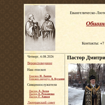
Евангелическо-Люте
Община
Контакты: +7 
Пастор Дмитри
Четверг, 6.08.2026
Вероисповедание
Наш епископ
И. Лаптев
Епископ
А. Кугаппи
Епископ-эмеритус
Священнослужители
Д. Лотов
Пастор
Е. Романенко
Пастор
Г. Азиков
Пастор
Лютеранский совет