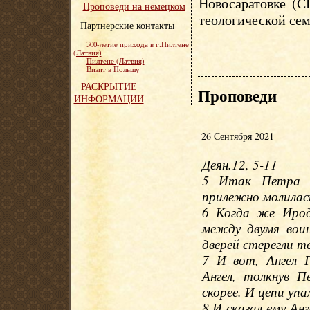
Новосаратовке (С
Проповеди на немецком
теологической сем
Партнерские контакты
300-летие прихода в г.Пилтене
(Латвия)
Пилтене (Латвия)
Визит в Польшу
РАСКРЫТИЕ
Проповеди
ИНФОРМАЦИИ
26 Сентября 2021
Деян.12, 5-11
5 Итак Петра с
прилежно молилась
6 Когда же Ирод
между двумя вои
дверей стерегли т
7 И вот, Ангел Г
Ангел, толкнув П
скорее. И цепи упал
8 И сказал ему Ан