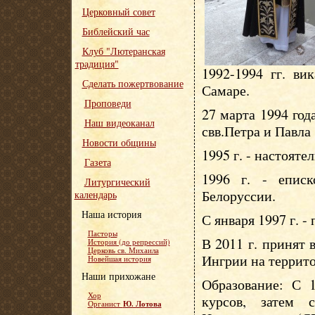
Церковный совет
Библейский час
Клуб "Лютеранская
традиция"
1992-1994 гг. ви
Сделать пожертвование
Самаре.
Проповеди
27 марта 1994 год
Наш видеоканал
свв.Петра и Павла
Новости общины
1995 г. - настояте
Газета
1996 г. - епис
Литургический
Белоруссии.
календарь
Наша история
С января 1997 г. -
Пасторы
В 2011 г. принят
История (до репрессий)
Церковь св. Михаила
Ингрии на террит
Новейшая история
Наши прихожане
Образование: С 1
Хор
курсов, затем 
Ю. Лотова
Органист