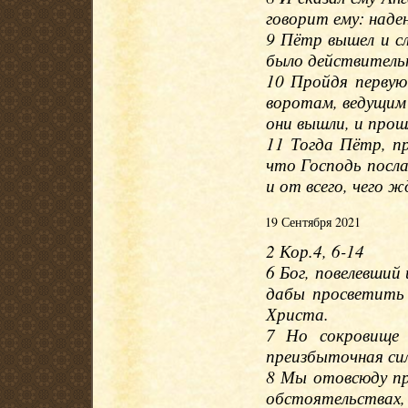
говорит ему: наде
9 Пётр вышел и сл
было действительн
10 Пройдя перву
воротам, ведущим 
они вышли, и прошл
11 Тогда Пётр, пр
что Господь посла
и от всего, чего 
19 Сентября 2021
2 Кор.4, 6-14
6 Бог, повелевший
дабы просветить 
Христа.
7 Но сокровище 
преизбыточная сил
8 Мы отовсюду пр
обстоятельствах, 