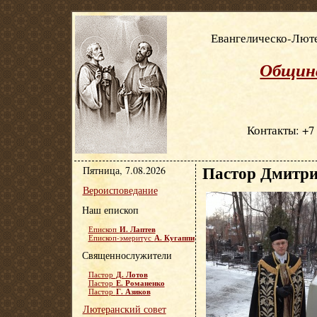
Евангелическо-Люте
Община
Контакты: +7 
Пастор Дмитри
Пятница, 7.08.2026
Вероисповедание
Наш епископ
И. Лаптев
Епископ
А. Кугаппи
Епископ-эмеритус
Священнослужители
Д. Лотов
Пастор
Е. Романенко
Пастор
Г. Азиков
Пастор
Лютеранский совет