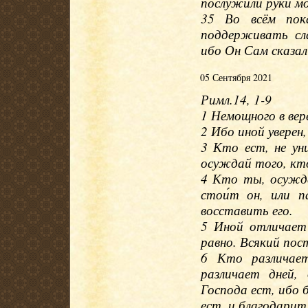
послужили руки мо
35 Во всём пок
поддерживать сл
ибо Он Сам сказал
05 Сентября 2021
Римл.14, 1-9
1 Немощного в вер
2 Ибо иной уверен
3 Кто ест, не ун
осуждай того, кто
4 Кто ты, осужд
стои́т он, или п
восставить его.
5 Иной отличает 
равно. Всякий пос
6 Кто различает
различает дней,
Господа ест, ибо б
ест, и благодарит