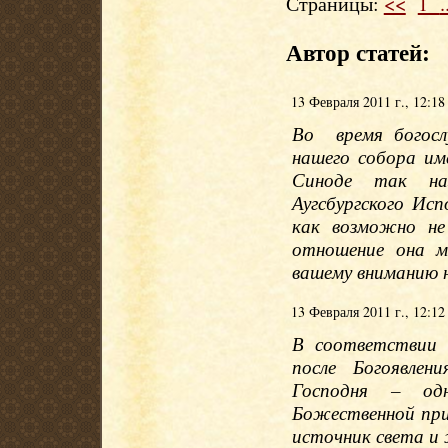
Страницы:
<<
1
.
Автор статей:
13 Февраля 2011 г., 12:18
Во время богосл
нашего собора и
Синоде так наз
Аугсбургского Ис
как возможно не
отношение она м
вашему вниманию
13 Февраля 2011 г., 12:12
В соответствии 
после Богоявле
Господня – од
Божественной при
источник света и 