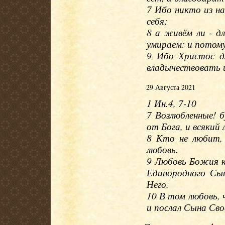
7 Ибо никто из на
себя;
8 а живём ли - д
умираем: и потому
9 Ибо Христос д
владычествовать 
29 Августа 2021
1 Ин.4, 7-10
7 Возлюбленные! 
от Бога, и всякий
8 Кто не любит,
любовь.
9 Любовь Божия к
Единородного Сы
Него.
10 В том любовь, 
и послал Сына Сво