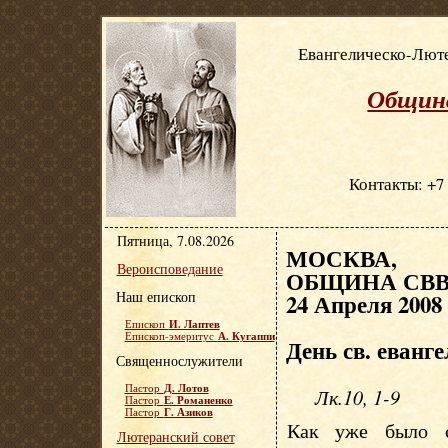
Евангелическо-Люте
Община
Контакты: +7 
Пятница, 7.08.2026
МОСКВА, Е
Вероисповедание
ОБЩИНА СВВ.
Наш епископ
24 Апреля 2008
И. Лаптев
Епископ
А. Кугаппи
Епископ-эмеритус
День св. еванг
Священнослужители
Д. Лотов
Пастор
Лк.10, 1-9
Е. Романенко
Пастор
Г. Азиков
Пастор
Как уже было с
Лютеранский совет