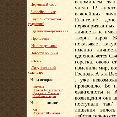
вспоминаем еван
Церковный совет
число 12 апосто
Библейский час
важнейших личн
Евангелие дон
Клуб "Лютеранская
традиция"
первопризванных 
личность не имее
Сделать пожертвование
творит народ. Ж
Проповеди
показывает, каку
Наш видеоканал
именно личност
Новости общины
вдохновляется Св
Газета
горстка, около 
изменили мир, во
Литургический
календарь
Господь. А эта Вес
, уже невозмож
Наша история
произошло. Во и
Пасторы
История (до репрессий)
евангелисты и 
Церковь св. Михаила
возвещения они ш
Новейшая история
Наши прихожане
поступали так?
лишения вплот
Хор
Ю. Лотова
Органист
действительно сто