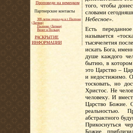
Проповеди на немецком
того, чтобы доне
Партнерские контакты
словами сегодняшн
Небесное
».
300-летие прихода в г.Пилтене
(Латвия)
Пилтене (Латвия)
Есть переданно
Визит в Польшу
называется «тос
РАСКРЫТИЕ
тысячелетия после
ИНФОРМАЦИИ
искать Бога, имен
душе каждого че
бытию, в котором
это Царство – Ца
и недостижимо. О
тосковать, но до
Христос. Не чело
человеку. И вмес
Царство Божие. 
реальностью. 
абстрактного буд
Прикоснуться че
Божие приблизи