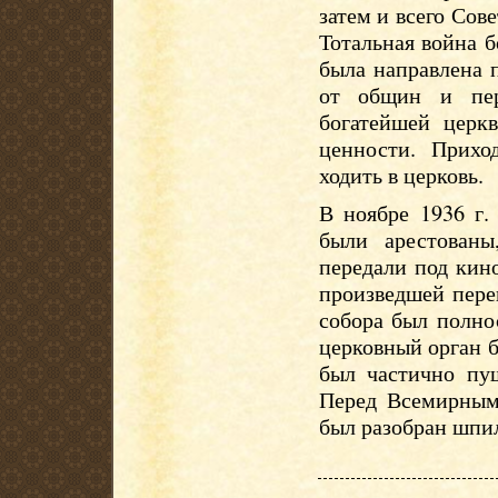
затем и всего Сов
Тотальная война б
была направлена 
от общин и пер
богатейшей церк
ценности. Прихо
ходить в церковь.
В ноябре 1936 г.
были арестован
передали под кин
произведшей переп
собора был полно
церковный орган б
был частично пущ
Перед Всемирным 
был разобран шпил