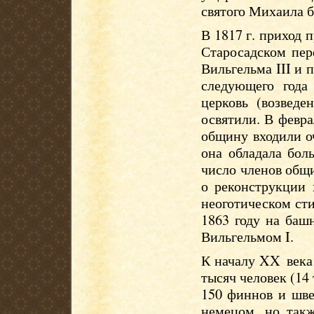
святого Михаила б
В 1817 г. приход 
Старосадском пер
Вильгельма III и 
следующего года
церковь (возведе
освятили. В февра
общину входили о
она обладала бол
число членов общ
о реконструкции 
неоготическом сти
1863 году на баш
Вильгельмом I.
К началу XX века
тысяч человек (14
150 финнов и шве
немецом, но так