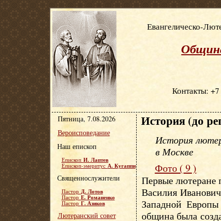
Евангелическо-Люте
Община
Контакты: +7 
История (до ре
Пятница, 7.08.2026
Вероисповедание
История лютер
Наш епископ
в Москве
И. Лаптев
Епископ
Фото ( 9 )
А. Кугаппи
Епископ-эмеритус
Священнослужители
Первые лютеране 
Василия Иванович
Д. Лотов
Пастор
Е. Романенко
Пастор
Западной Европы 
Г. Азиков
Пастор
община была созда
Лютеранский совет