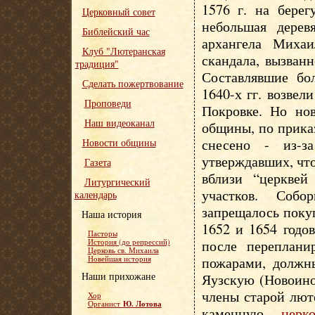
1576 г. на берег
Церковный совет
небольшая дерев
Библейский час
архангела Миха
Клуб "Лютеранская
скандала, вызван
традиция"
Составлявшие бо
Сделать пожертвование
1640-х гг. возвел
Проповеди
Покровке. Но нов
Наш видеоканал
общины, по прика
снесено - из-за
Новости общины
утверждавших, чт
Газета
вблизи “церкве
Литургический
участков. Соб
календарь
запрещалось поку
Наша история
1652 и 1654 годо
Пасторы
после переплани
История (до репрессий)
Церковь св. Михаила
пожарами, должн
Новейшая история
Наши прихожане
Яузскую (Новоино
члены старой лют
Хор
Ю. Лотова
Органист
каменную
церк