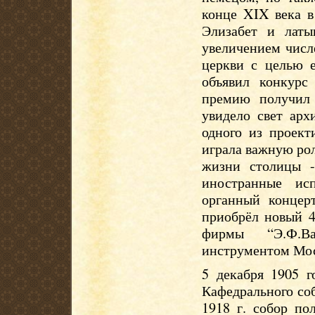
конце XIX века в
Элизабет и латы
увеличением числ
церкви с целью е
объявил конкурс
премию получил
увидело свет арх
одного из проект
играла важную рол
жизни столицы -
иностранные ис
органный концер
приобрёл новый 4
фирмы “Э.Ф.В
инструментом Мо
5 декабря 1905 г
Кафедрального со
1918 г. собор по