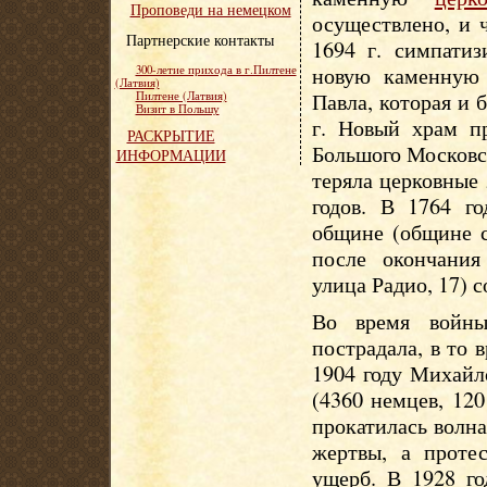
Проповеди на немецком
осуществлено, и 
Партнерские контакты
1694 г. симпати
новую каменную 
300-летие прихода в г.Пилтене
(Латвия)
Павла, которая и 
Пилтене (Латвия)
Визит в Польшу
г. Новый храм пр
РАСКРЫТИЕ
Большого Московс
ИНФОРМАЦИИ
теряла церковные 
годов. В 1764 г
общине (общине с
после окончания
улица Радио, 17) 
Во время войны
пострадала, в то 
1904 году Михайл
(4360 немцев, 12
прокатилась волн
жертвы, а проте
ущерб. В 1928 го