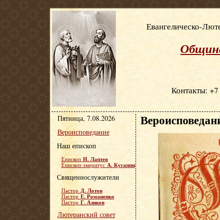
Евангелическо-Люте
Община
Контакты: +7 
Вероисповедан
Пятница, 7.08.2026
Вероисповедание
Наш епископ
И. Лаптев
Епископ
А. Кугаппи
Епископ-эмеритус
Священнослужители
Д. Лотов
Пастор
Е. Романенко
Пастор
Г. Азиков
Пастор
Лютеранский совет