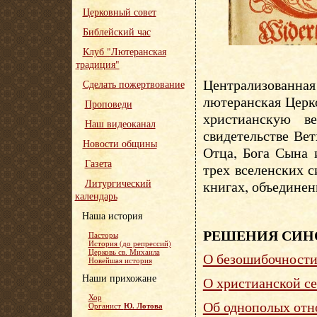
Церковный совет
Библейский час
Клуб "Лютеранская
традиция"
Централизованна
Сделать пожертвование
лютеранская Церк
Проповеди
христианскую в
Наш видеоканал
свидетельстве Вет
Новости общины
Отца, Бога Сына 
Газета
трех вселенских 
Литургический
книгах, объедине
календарь
Наша история
РЕШЕНИЯ СИН
Пасторы
История (до репрессий)
Церковь св. Михаила
О безошибочности
Новейшая история
Наши прихожане
О христианской с
Хор
Об однополых от
Ю. Лотова
Органист