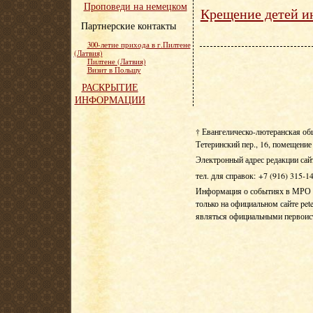
Проповеди на немецком
Крещение детей и
Партнерские контакты
300-летие прихода в г.Пилтене
(Латвия)
Пилтене (Латвия)
Визит в Польшу
РАСКРЫТИЕ
ИНФОРМАЦИИ
† Евангелическо-лютеранская об
Тетеринский пер., 16, помещение 
Электронный адрес редакции сай
тел. для справок: +7 (916) 315-1
Информация о событиях в МРО Е
только на официальном сайте pete
являться официальными первои