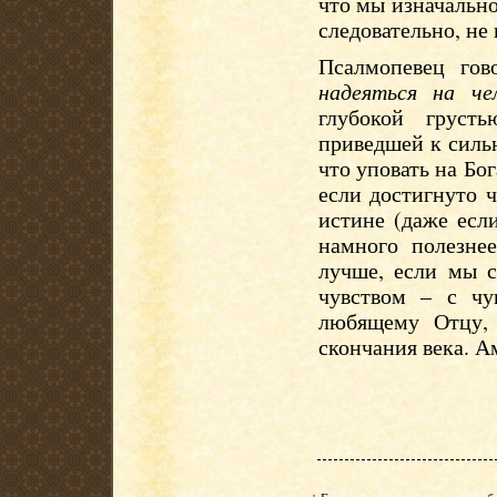
что мы изначально 
следовательно, не
Псалмопевец го
надеяться на чел
глубокой груст
приведшей к силь
что уповать на Бог
если достигнуто 
истине (даже есл
намного полезне
лучше, если мы 
чувством – с чу
любящему Отцу,
скончания века. А