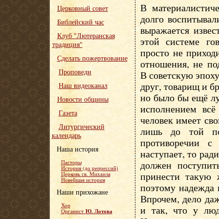
В материалистич
Церковный совет
долго воспитывал
Библейский час
выражается извес
Клуб "Лютеранская
этой системе го
традиция"
просто не приход
Сделать пожертвование
отношения, не по
Проповеди
В советскую эпоху
друг, товарищ и б
Наш видеоканал
но было бы ещё л
Новости общины
исполнением всё
Газета
человек имеет св
Литургический
лишь до той по
календарь
противоречии с 
Наша история
наступает, то рад
должен поступит
Пасторы
История (до репрессий)
принести такую 
Церковь св. Михаила
Новейшая история
поэтому надежда 
Наши прихожане
Впрочем, дело даж
Хор
и так, что у люд
Ю. Лотова
Органист