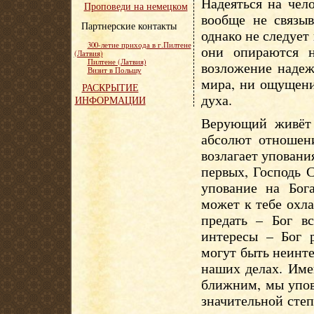
Надеяться на чел
Проповеди на немецком
вообще не связы
Партнерские контакты
однако не следует
300-летие прихода в г.Пилтене
они опираются 
(Латвия)
Пилтене (Латвия)
возложение надеж
Визит в Польшу
мира, ни ощущения
РАСКРЫТИЕ
духа.
ИНФОРМАЦИИ
Верующий живёт 
абсолют отношен
возлагает упования
первых, Господь 
упование на Бог
может к тебе охл
предать – Бог вс
интересы – Бог 
могут быть неинте
наших делах. Име
ближним, мы упов
значительной сте