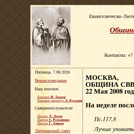
Евангелическо-Люте
Община
Контакты: +7 
Пятница, 7.08.2026
МОСКВА, Е
Вероисповедание
ОБЩИНА СВВ.
Наш епископ
22 Мая 2008 го
И. Лаптев
Епископ
А. Кугаппи
Епископ-эмеритус
На неделе пос
Священнослужители
Д. Лотов
Пастор
Пс.117,8
Е. Романенко
Пастор
Г. Азиков
Пастор
Лучше уповать 
Лютеранский совет