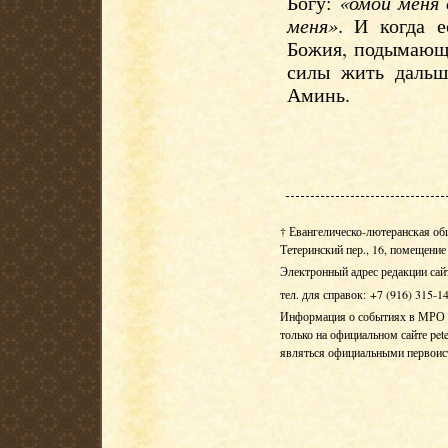
Богу:
«омой меня 
меня»
. И когда е
Божия, подымающа
силы жить дальш
Аминь.
† Евангелическо-лютеранская об
Тетеринский пер., 16, помещение 
Электронный адрес редакции сай
тел. для справок: +7 (916) 315-1
Информация о событиях в МРО Е
только на официальном сайте pete
являться официальными первои