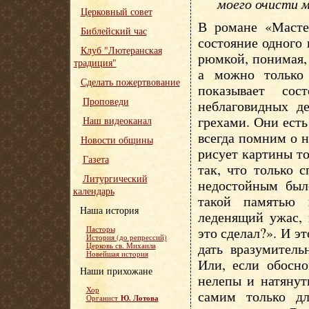
моего очисти м
Церковный совет
В романе «Масте
Библейский час
состояние одного 
Клуб "Лютеранская
рюмкой, понимая, 
традиция"
а можно только 
Сделать пожертвование
показывает сос
Проповеди
неблаговидных д
грехами. Они есть
Наш видеоканал
всегда помним о 
Новости общины
рисует картины то
Газета
так, что только 
Литургический
недостойным был
календарь
такой памятью 
Наша история
леденящий ужас, 
это сделал?». И э
Пасторы
История (до репрессий)
дать вразумитель
Церковь св. Михаила
Новейшая история
Или, если обосно
Наши прихожане
нелепы и натянут
Хор
самим только дл
Ю. Лотова
Органист