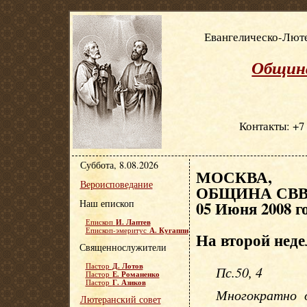
Евангелическо-Люте
Община
Контакты: +7 
Суббота, 8.08.2026
МОСКВА, Е
Вероисповедание
ОБЩИНА СВВ.
Наш епископ
05 Июня 2008 г
И. Лаптев
Епископ
А. Кугаппи
Епископ-эмеритус
На второй неде
Священнослужители
Д. Лотов
Пастор
Пс.50, 4
Е. Романенко
Пастор
Г. Азиков
Пастор
Многократно о
Лютеранский совет