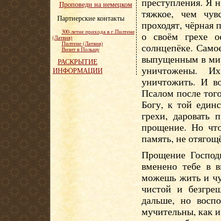
преступления. Я н
Проповеди на немецком
тяжкое, чем чув
Партнерские контакты
проходят, чёрная 
300-летие прихода в г.Пилтене
о своём грехе о
(Латвия)
Пилтене (Латвия)
солнцепёке. Само
Визит в Польшу
выпущенным в мир
РАСКРЫТИЕ
уничтожены. И
ИНФОРМАЦИИ
уничтожить. И в
Псалом после того
Богу, к той един
грехи, даровать 
прощение. Но что
память, не отягощ
Прощение Господн
вменено тебе в в
можешь жить и чув
чистой и безгре
дальше, но восп
мучительны, как и