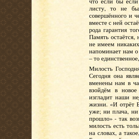
что если бы если
листу, то не б
совершённого и ч
вместе с ней остаё
рода гарантия тог
Память остаётся,
не имеем никаких
напоминает нам о
– то единственное
Милость Господня
Сегодня она явля
вменены нам в ча
взойдём в новое
изгладит наши не
жизни. «И отрёт Б
уже; ни плача, ни
прошло» - так во
милость есть толь
на словах, а такое