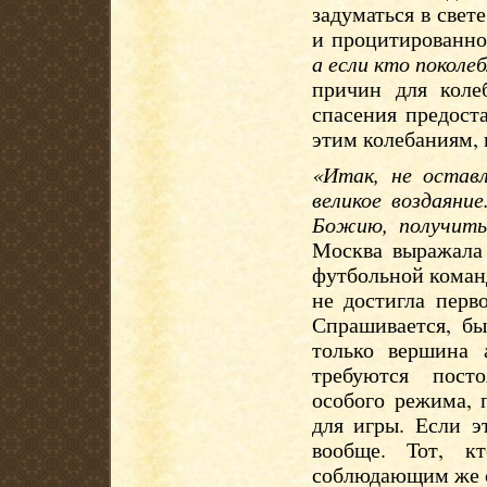
задуматься в свет
и процитированн
а если кто поколе
причин для коле
спасения предост
этим колебаниям, 
«Итак, не остав
великое воздаяни
Божию, получить
Москва выражала 
футбольной коман
не достигла перв
Спрашивается, б
только вершина 
требуются пост
особого режима, 
для игры. Если э
вообще. Тот, к
соблюдающим же се