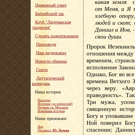
какая земля 
Церковный совет
от Меня, и Я 
Библейский час
хлебную опору,
людей и скот;
Клуб "Лютеранская
традиция"
Даниил и Иов, 
свои души.
Сделать пожертвование
Проповеди
Пророк Иезекииль
отношения между 
Наш видеоканал
временем, строил
Новости общины
исполнение Закона
Газета
Однако, Бог во все
Литургический
времена Ветхого 
календарь
через веру. «Ав
Наша история
праведность». Та
Три мужа, упом
Пасторы
История (до репрессий)
священную истор
Церковь св. Михаила
Новейшая история
Богу и уповавшие 
Наши прихожане
Ной поверил Богу
Хор
спасении; Даниил
Ю. Лотова
Органист