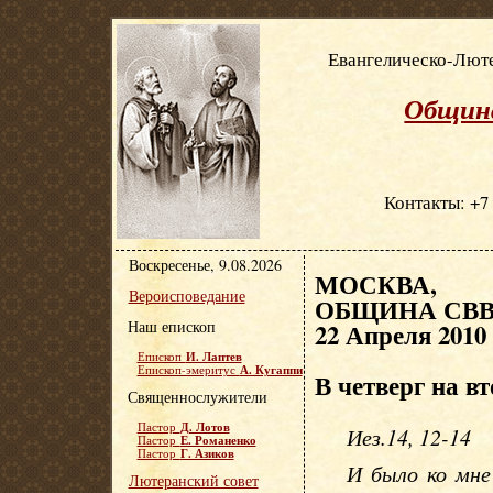
Евангелическо-Люте
Община
Контакты: +7 
Воскресенье, 9.08.2026
МОСКВА, Е
Вероисповедание
ОБЩИНА СВВ.
Наш епископ
22 Апреля 2010
И. Лаптев
Епископ
А. Кугаппи
Епископ-эмеритус
В четверг на в
Священнослужители
Д. Лотов
Пастор
Иез.14, 12-14
Е. Романенко
Пастор
Г. Азиков
Пастор
И было ко мне
Лютеранский совет