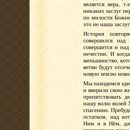
является вера, т
никаких заслуг пе
по милости Божие
это не наша заслу
История повтор
совершился над
совершится и на
нечестии. И когд
меньшинство, кот
ветви будут отсе
новую землю новог
Мы находимся здес
и вверили свою ж
препятствовать д
нашу волю волей Х
спасению. Пребуд
остатком, над ко
Ним и в Нём, да
преходящем, так и