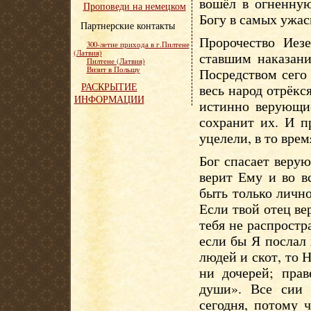
вошёл в огненную
Проповеди на немецком
Богу в самых ужас
Партнерские контакты
Пророчество Иез
300-летие прихода в г.Пилтене
(Латвия)
ставшим наказани
Пилтене (Латвия)
Визит в Польшу
Посредством сего 
РАСКРЫТИЕ
весь народ отрёкся
ИНФОРМАЦИИ
истинно верующие
сохранит их. И п
уцелели, в то врем
Бог спасает веру
верит Ему и во в
быть только лично
Если твой отец ве
тебя не распростр
если бы Я послал
людей и скот, то 
ни дочерей; пра
души». Все сии 
сегодня, потому 