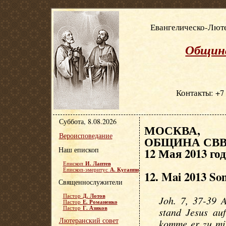
Евангелическо-Люте
Община
Контакты: +7 
Суббота, 8.08.2026
МОСКВА, Е
Вероисповедание
ОБЩИНА СВВ.
Наш епископ
12 Мая 2013 го
И. Лаптев
Епископ
А. Кугаппи
Епископ-эмеритус
12. Mai 2013 So
Священнослужители
Д. Лотов
Пастор
Joh. 7, 37-39 
Е. Романенко
Пастор
Г. Азиков
Пастор
stand Jesus au
Лютеранский совет
komme er zu mir