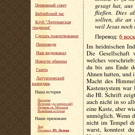
gesagt hat, au
Церковный совет
fließen. Dies 
Библейский час
sollten, die an
Клуб "Лютеранская
weil Jesus noch 
традиция"
Перевод:
6 вос
Сделать пожертвование
Проповеди
Im heidnischen Ind
Die Gesellschaft 
Наш видеоканал
welches vorschrieb:
Новости общины
du bis ans Ende de
Газета
Ahnen hatten, und 
Литургический
Macht des Himmels
календарь
Kastensystem war k
Наша история
die Hl. Schrift zei
auch nicht in so al
Пасторы
История (до репрессий)
eine Kaste, aber wi
Церковь св. Михаила
Новейшая история
unmöglich. Wenn du
Наши прихожане
nicht im Tempel d
Хор
warst, konntest du
Ю. Лотова
Органист