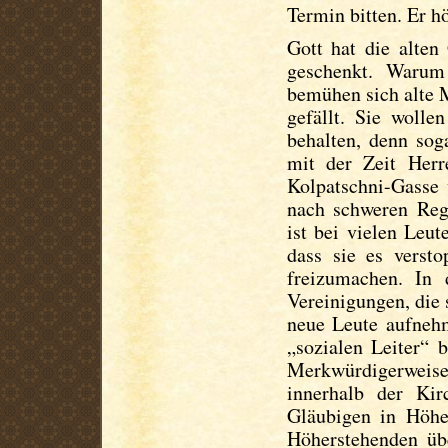
Termin bitten. Er h
Gott hat die alten
geschenkt. Warum
bemühen sich alte M
gefällt. Sie wolle
behalten, denn sog
mit der Zeit Herr
Kolpatschni-Gasse 
nach schweren Re
ist bei vielen Leut
dass sie es verst
freizumachen. In 
Vereinigungen, die 
neue Leute aufneh
„sozialen Leiter“ 
Merkwürdigerweis
innerhalb der Ki
Gläubigen in Höher
Höherstehenden übe