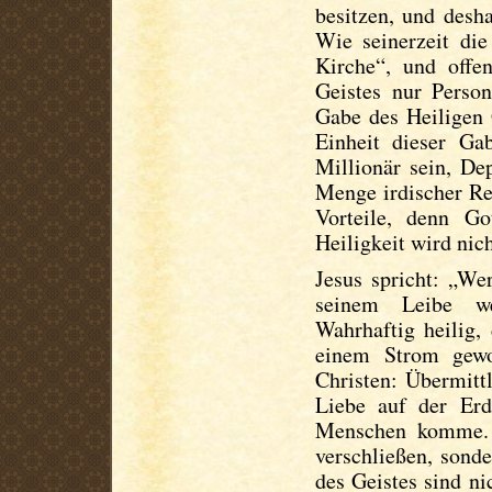
besitzen, und desh
Wie seinerzeit di
Kirche“, und offe
Geistes nur Perso
Gabe des Heiligen 
Einheit dieser Ga
Millionär sein, De
Menge irdischer Re
Vorteile, denn Go
Heiligkeit wird nic
Jesus spricht: „We
seinem Leibe we
Wahrhaftig heilig, 
einem Strom gewo
Christen: Übermitt
Liebe auf der Er
Menschen komme. 
verschließen, sond
des Geistes sind ni