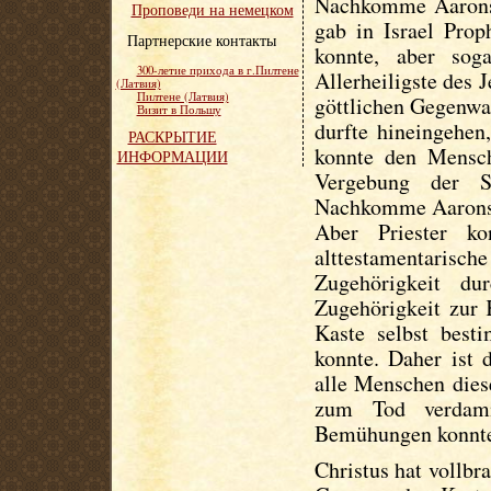
Nachkomme Aarons w
Проповеди на немецком
gab in Israel Prop
Партнерские контакты
konnte, aber sog
300-летие прихода в г.Пилтене
Allerheiligste des 
(Латвия)
Пилтене (Латвия)
göttlichen Gegenwar
Визит в Польшу
durfte hineingehen
РАСКРЫТИЕ
konnte den Mensc
ИНФОРМАЦИИ
Vergebung der S
Nachkomme Aarons w
Aber Priester ko
alttestamentaris
Zugehörigkeit d
Zugehörigkeit zur 
Kaste selbst best
konnte. Daher ist 
alle Menschen dies
zum Tod verdam
Bemühungen konnten
Christus hat vollbr