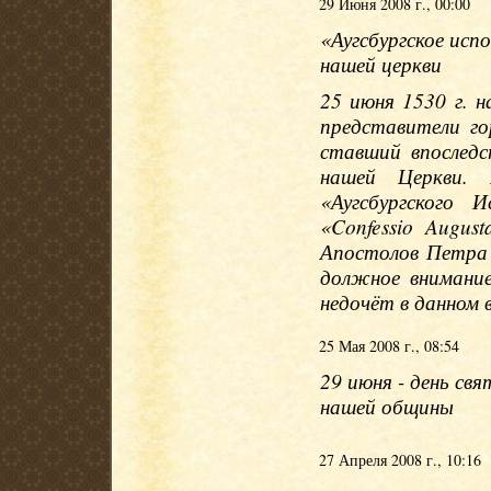
29 Июня 2008 г., 00:00
«Аугсбургское исп
нашей церкви
25 июня 1530 г. н
представители го
ставший впослед
нашей Церкви. 
«Аугсбургского 
«Confessio Augus
Апостолов Петра 
должное внимани
недочёт в данном 
25 Мая 2008 г., 08:54
29 июня - день св
нашей общины
27 Апреля 2008 г., 10:16