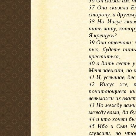
36 Он сказал им: 
37 Они сказали Е
сторону, а другому
38 Но Иисус сказ
пить чашу, котор
Я крещусь?
39 Они отвечали: 
пью, будете пить
креститься;
40 а дать сесть у
Меня зависит, но 
41 И, услышав, де
42 Иисус же, п
почитающиеся кн
вельможи их влас
43 Но между вами
между вами, да бу
44 и кто хочет бы
45 Ибо и Сын Че
служили, но чт