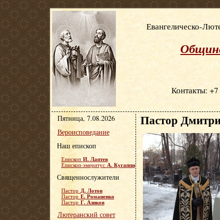
Евангелическо-Люте
Община
Контакты: +7 
Пастор Дмитри
Пятница, 7.08.2026
Вероисповедание
Наш епископ
И. Лаптев
Епископ
А. Кугаппи
Епископ-эмеритус
Священнослужители
Д. Лотов
Пастор
Е. Романенко
Пастор
Г. Азиков
Пастор
Лютеранский совет