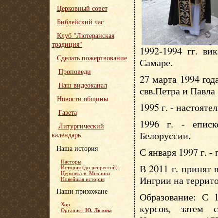
Церковный совет
Библейский час
Клуб "Лютеранская
традиция"
1992-1994 гг. ви
Сделать пожертвование
Самаре.
Проповеди
27 марта 1994 год
Наш видеоканал
свв.Петра и Павла
Новости общины
1995 г. - настояте
Газета
1996 г. - епис
Литургический
Белоруссии.
календарь
Наша история
С января 1997 г. -
Пасторы
В 2011 г. принят
История (до репрессий)
Церковь св. Михаила
Ингрии на террит
Новейшая история
Наши прихожане
Образование: С 1
Хор
курсов, затем 
Ю. Лотова
Органист