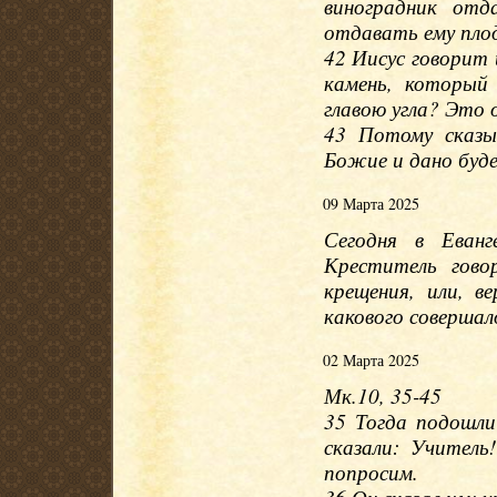
виноградник отд
отдавать ему плод
42 Иисус говорит 
камень, который
главою угла? Это 
43 Потому сказы
Божие и дано буде
09 Марта 2025
Сегодня в Еван
Креститель гово
крещения, или, в
какового совершал
02 Марта 2025
Мк.10, 35-45
35 Тогда подошли
сказали: Учител
попросим.