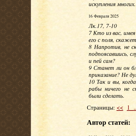
искупления многих.
16 Февраля 2025
Лк.17, 7-10
7 Кто из вас, име
его с поля, скажет
8 Напротив, не с
подпоясавшись, сл
и пей сам?
9 Станет ли он бл
приказание? Не ду
10 Так и вы, когд
рабы ничего не 
были сделать.
Страницы:
<<
1
.
Автор статей: