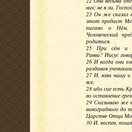
22 Они весьма опе
них: не я ли, Госпо
23 Он же сказал 
этот предаст М
писано о Нём,
Человеческий пр
родиться.
25 При сём и И
Равви́? Иисус гово
26 И когда они ели
раздавая ученикам,
27 И, взяв чашу и
все,
28 ибо сие есть К
во оставление грех
29 Сказываю же в
виноградного до т
Царстве Отца Мо
30 И, воспев, пошл