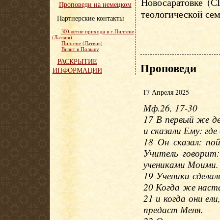
Новосаратовке (С
Проповеди на немецком
теологической сем
Партнерские контакты
300-летие прихода в г.Пилтене
(Латвия)
Пилтене (Латвия)
Визит в Польшу
РАСКРЫТИЕ
Проповеди
ИНФОРМАЦИИ
17 Апреля 2025
Мф.26, 17-30
17 В первый же де
и сказали Ему: гд
18 Он сказал: по
Учитель говорит:
учениками Моими.
19 Ученики сделали
20 Когда же наста
21 и когда они ели
предаст Меня.