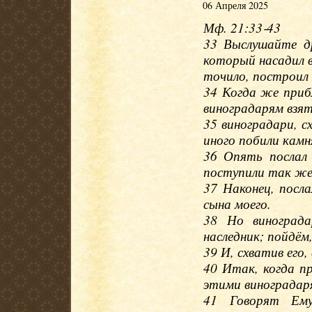
06 Апреля 2025
Мф. 21:33‐43
33 Выслушайте д
который насадил в
точило, построил 
34 Когда же прибл
виноградарям взят
35 виноградари, сх
иного побили камн
36 Опять послал 
поступили так же
37 Наконец, посла
сына моего.
38 Но винограда
наследник; пойдём,
39 И, схватив его,
40 Итак, когда пр
этими виноградар
41 Говорят Ему