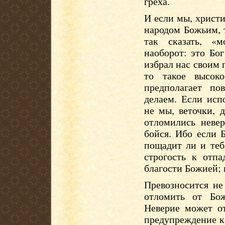
греха.
И если мы, христ
народом Божьим, т
так сказать, «
наоборот: это Бо
избрал нас своим
то такое высок
предполагает по
делаем. Если исп
не мы, веточки, 
отломились невер
бойся. Ибо если 
пощадит ли и теб
строгость к отпа
благости Божией; 
Превозносится не
отломить от Бо
Неверие может о
предупреждение к