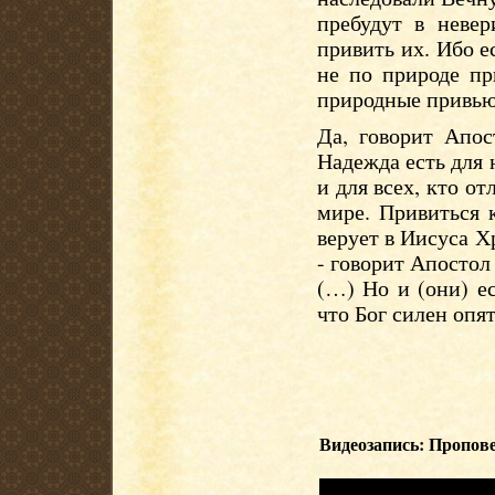
пребудут в невер
привить их. Ибо е
не по природе пр
природные привьют
Да, говорит Апос
Надежда есть для 
и для всех, кто о
мире. Привиться 
верует в Иисуса 
- говорит Апостол
(…) Но и (они) е
что Бог силен опя
Видеозапись: Пропове