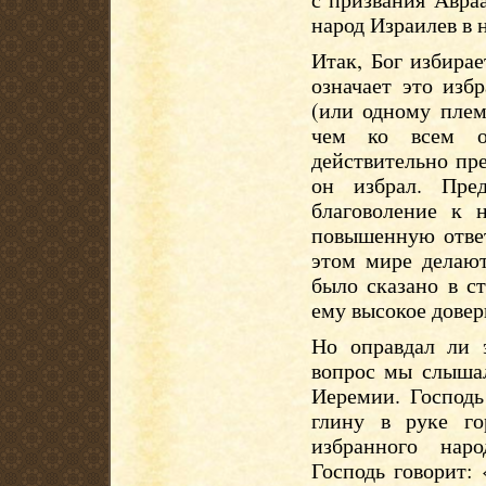
народ Израилев в 
Итак, Бог избирае
означает это изб
(или одному плем
чем ко всем о
действительно пре
он избрал. Пре
благоволение к 
повышенную ответ
этом мире делают
было сказано в с
ему высокое довер
Но оправдал ли 
вопрос мы слышал
Иеремии. Господь
глину в руке го
избранного нар
Господь говорит: