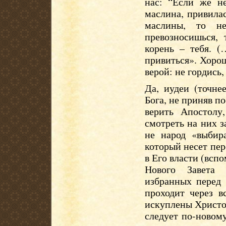
нас: “Если же не
маслина, привила
маслины, то не
превозносишься,
корень – тебя. 
привиться». Хоро
верой: не гордись,
Да, иудеи (точне
Бога, не приняв п
верить Апостолу
смотреть на них з
не народ «выбира
который несет пер
в Его власти (вспо
Нового Завета и
избранных перед 
проходит через в
искуплены Христо
следует по-новом