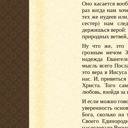
Оно касается воо
раз когда нам хоч
тех же иудеев или
сестер) нам сле
держишься верой: 
природных ветвей,
Ну что же, это 
грозным мечом За
надежда Евангел
мысль всего Посл
это вера в Иисуса
нас. И, привитьс
Христа. Того са
любовь, взойдя за 
И если можно гово
уверенность основ
Бога, сколько на
Своего Единород
наследовали Вечну