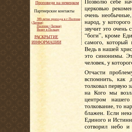
Позволю себе на
Проповеди на немецком
церковью рекоме
Партнерские контакты
очень необычные,
300-летие прихода в г.Пилтене
народ, у которого
(Латвия)
Пилтене (Латвия)
звучит это очень 
Визит в Польшу
“боги”, кроме Ед
РАСКРЫТИЕ
самого, который 
ИНФОРМАЦИИ
Ведь в нашей хрис
это синонимы. Эт
человек, у которо
Отчасти проблем
вспомнить, как 
толковал первую за
на Кого мы возл
центром нашего
толкование, то нар
блажен. Если нек
Единого и Истинн
сотворил небо и