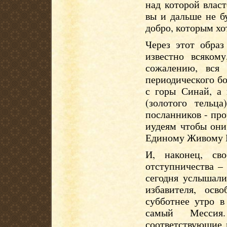
над которой влас
вы и дальше не б
добро, которым хот
Через этот обра
известно всяком
сожалению, вся 
периодического б
с горы Синай, а 
(золотого тельц
посланников - про
иудеям чтобы они
Единому Живому 
И, наконец, св
отступничества –
сегодня услышал
избавителя, осв
субботнее утро в
самый Мессия
соответствующие 