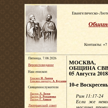
Евангелическо-Люте
Община
Контакты: +7 
Пятница, 7.08.2026
МОСКВА, Е
Вероисповедание
ОБЩИНА СВВ.
Наш епископ
05 Августа 2018
И. Лаптев
Епископ
А. Кугаппи
Епископ-эмеритус
10-е Воскресен
Священнослужители
Д. Лотов
Пастор
Рим 11:17-24
Е. Романенко
Пастор
Г. Азиков
Пастор
Если же неко
Лютеранский совет
маслина, приви