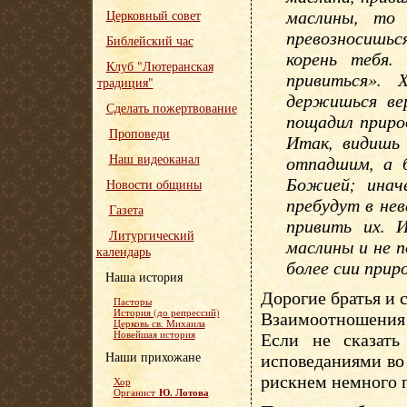
маслины, то 
Церковный совет
превозносишьс
Библейский час
корень тебя.
Клуб "Лютеранская
привиться». 
традиция"
держишься вер
Сделать пожертвование
пощадил приро
Проповеди
Итак, видишь
Наш видеоканал
отпадшим, а б
Божией; инач
Новости общины
пребудут в не
Газета
привить их. 
Литургический
маслины и не п
календарь
более сии прир
Наша история
Дорогие братья и 
Пасторы
История (до репрессий)
Взаимоотношения
Церковь св. Михаила
Если не сказать
Новейшая история
Наши прихожане
исповеданиями во
рискнем немного п
Хор
Ю. Лотова
Органист