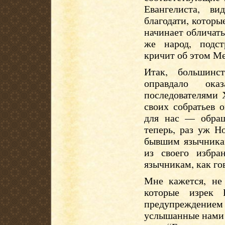
Евангелиста, в
благодати, которые
начинает обличать
же народ, подс
кричит об этом Мес
Итак, большинс
оправдало ок
последователями 
своих собратьев 
для нас — обращ
теперь, раз уж Н
бывшим язычникам
из своего избра
язычникам, как го
Мне кажется, не 
которые изрек 
предупреждением
услышанные нами 