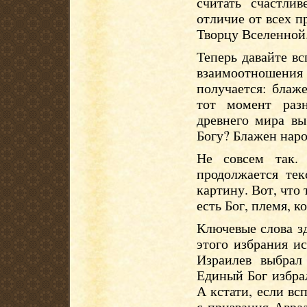
считать счастли
отличие от всех 
Творцу Вселенной
Теперь давайте вс
взаимоотношени
получается: блаж
тот момент разн
древнего мира в
Богу? Блажен наро
Не совсем так.
продолжается те
картину. Вот, что 
есть Бог, племя, к
Ключевые слова з
этого избрания ис
Израилев выбра
Единый Бог избрал
А кстати, если вс
с призвания Авраа