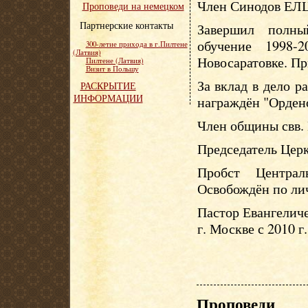
Член Синодов ЕЛЦ
Проповеди на немецком
Партнерские контакты
Завершил полны
обучение 1998-
300-летие прихода в г.Пилтене
(Латвия)
Новосаратовке. Пр
Пилтене (Латвия)
Визит в Польшу
За вклад в дело р
РАСКРЫТИЕ
ИНФОРМАЦИИ
награждён "Орден
Член общины свв. 
Председатель Церк
Пробст Центра
Освобождён по лич
Пастор Евангелич
г. Москве с 2010 г.
Проповеди