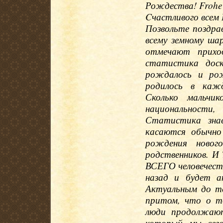
Рождества! Frohe
Cчастливого всем
Позвольте поздра
всему земному шар
отмечают прихо
статистика доск
рождалось и рож
родилось в кажд
Сколько мальчик
национальности
Статистика зна
касаются обычно 
рождения новог
родственников.
ВСЕГО человечеств
назад и будет а
Актуальным до те
притом, что о т
люди продолжают
который мы сего