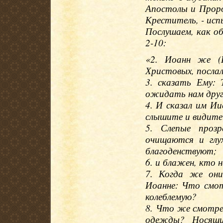
Апостолы и Проро
Креститель, - ис
Послушаем, как о
2-10:
«2. Иоанн же (К
Христовых, послал 
3. сказать Ему:
ожидать нам друг
4. И сказал им И
слышите и видите
5. Слепые проз
очищаются и глу
благоденствуют;
6. и блажен, кто н
7. Когда же они
Иоанне: Что смо
колеблемую?
8. Что же смотрет
одежды? Носящи