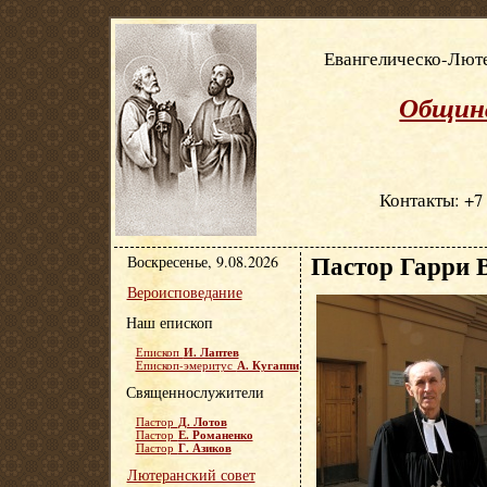
Евангелическо-Люте
Община
Контакты: +7 
Пастор Гарри 
Воскресенье, 9.08.2026
Вероисповедание
Наш епископ
И. Лаптев
Епископ
А. Кугаппи
Епископ-эмеритус
Священнослужители
Д. Лотов
Пастор
Е. Романенко
Пастор
Г. Азиков
Пастор
Лютеранский совет