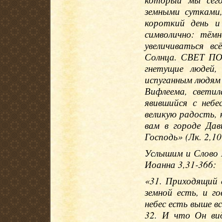
земными сутками,
короткий день и
символично: тём
увеличиваться в
Солнца. СВЕТ ПО
гнетущие людей
испуганным людям 
Вифлеема, светил
явившийся с небе
великую радость, 
вам в городе Да
Господь» (Лк. 2,10
Услышим и Слово 
Иоанна 3,31-366:
«31. Приходящий 
земной есть, и г
небес есть выше вс
32. И что Он ви