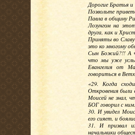
Дорогие Братья и
Позвольте приветс
Павла в общину Р
Лозунгом на это
друга, как и Хрис
Приняты во Славу
это ко многому о
Сын Божий?!! А 
что мы уже услы
Евангелия от М
говориться в Ветх
«29. Когда сход
Откровения были в
Моисей не знал, ч
БОГ говорил с ним
30. И увидел Моис
его сияет, и бояли
31. И призвал и
начальники общест