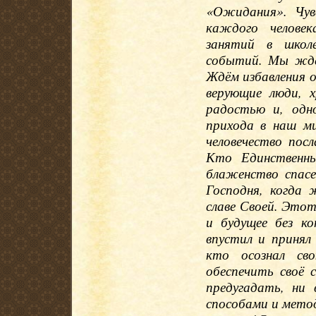
«Ожидания». Чув
каждого челове
занятий в школе
событий. Мы ждё
Ждём избавления о
верующие люди, 
радостью и, одн
прихода в наш м
человечество по
Кто Единственн
блаженство спасе
Господня, когда 
славе Своей. Этот
и будущее без к
впустил и принял
кто осознал св
обеспечить своё 
предугадать, ни
способами и мето