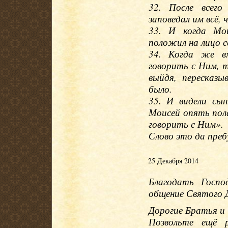
32. После всего
заповедал им всё, 
33. И когда Мои
положил на лицо с
34. Когда же в
говорить с Ним, т
выйдя, пересказы
было.
35. И видели сы
Моисей опять пола
говорить с Ним».
Слово это да преб
25 Декабря 2014
Благодать Госп
общение Святого Д
Дорогие Братья и
Позвольте ещё 