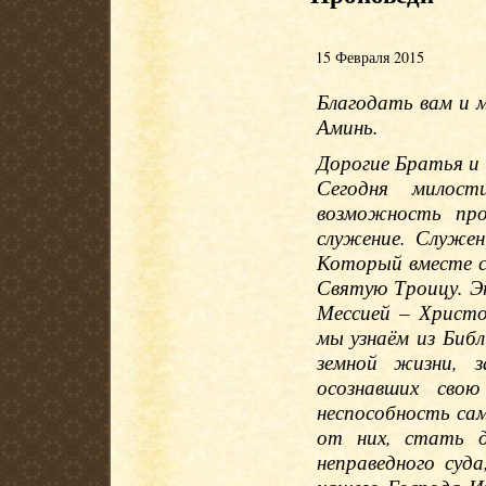
15 Февраля 2015
Благодать вам и 
Аминь.
Дорогие Братья и
Сегодня милос
возможность про
служение. Служе
Который вместе 
Святую Троицу. Э
Мессией – Христ
мы узнаём из Библ
земной жизни, з
осознавших сво
неспособность са
от них, стать 
неправедного суд