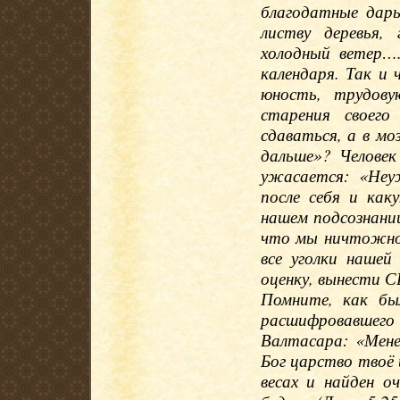
благодатные дар
листву деревья,
холодный ветер….
календаря. Так и 
юность, трудову
старения своег
сдаваться, а в мо
дальше»? Челове
ужасается: «Неу
после себя и ка
нашем подсознании
что мы ничтожно 
все уголки наше
оценку, вынести С
Помните, как был
расшифровавшего 
Валтасара: «Мене
Бог царство твоё 
весах и найден о