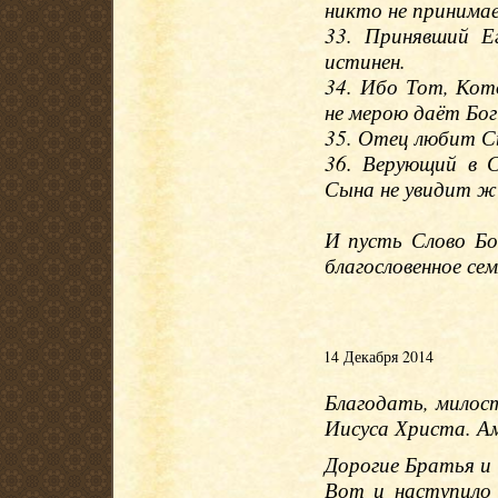
никто не принимае
33. Принявший Е
истинен.
34. Ибо Тот, Кот
не мерою даёт Бог
35. Отец любит Сын
36. Верующий в 
Сына не увидит жи
И пусть Слово Бо
благословенное се
14 Декабря 2014
Благодать, милос
Иисуса Христа. А
Дорогие Братья и
Вот и наступило 