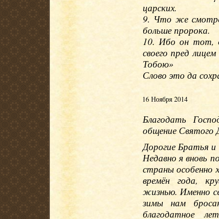
царских.
9. Что же смотре
больше пророка.
10. Ибо он тот, 
своего пред лице
Тобою»
Слово это да сохр
16 Ноября 2014
Благодать Госп
общение Святого Д
Дорогие Братья и
Недавно я вновь п
страны особенно 
времён года, кр
жизнью. Именно се
зимы нам бросаю
благодатное ле