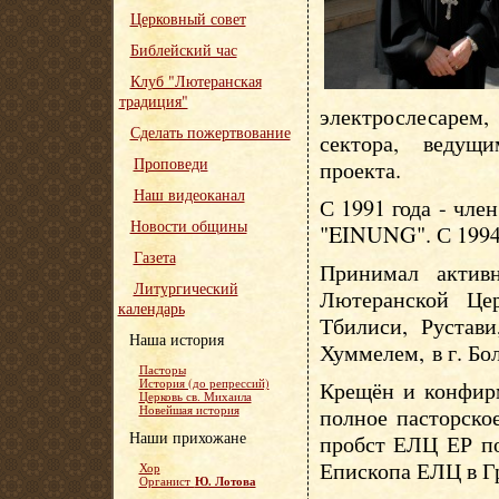
Церковный совет
Библейский час
Клуб "Лютеранская
традиция"
электрослесарем,
Сделать пожертвование
сектора, ведущ
Проповеди
проекта.
Наш видеоканал
С 1991 года - чл
Новости общины
"EINUNG". С 1994 
Газета
Принимал активн
Литургический
Лютеранской Це
календарь
Тбилиси, Рустави
Наша история
Хуммелем, в г. Бо
Пасторы
История (до репрессий)
Крещён и конфирм
Церковь св. Михаила
Новейшая история
полное пасторско
Наши прихожане
пробст ЕЛЦ ЕР по
Епископа ЕЛЦ в Гр
Хор
Ю. Лотова
Органист