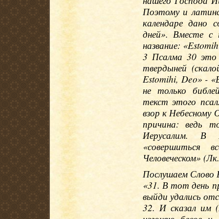
нашего Господа И
Поэтому и латинс
календаре дано с
дней». Вместе с 
название: «Estomi
3 Псалма 30 это 
твердыней (скало
Estomihi, Deo» - 
не только библе
текст этого псал
взор к Небесному 
причина: ведь т
Иерусалим. В 
«совершиться в
Человеческом» (Лк.
Послушаем Слово Б
«31. В тот день п
выйди удались отс
32. И сказал им 
изгоняю бесов и