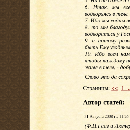
5. На сие самое и 
6. Итак, мы все
водворяясь в теле
7. Ибо мы ходим ве
8. то мы благоду
водвориться у Гос
9. и потому ревн
быть Ему угодным
10. Ибо всем на
чтобы каждому по
живя в теле, - доб
Слово это да сохр
Страницы:
<<
1
.
Автор статей:
31 Августа 2008 г., 11:26
(Ф.П.Гааз и Лютер