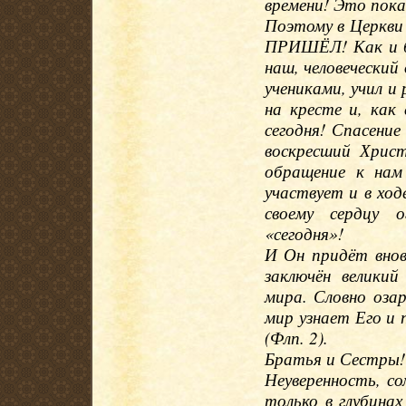
времени! Это пока
Поэтому в Церкви
ПРИШЁЛ! Как и бы
наш, человеческий
учениками, учил и
на кресте и, как
сегодня! Спасени
воскресший Хрис
обращение к нам
участвует и в хо
своему сердцу 
«сегодня»!
И Он придёт внов
заключён велики
мира. Словно озар
мир узнает Его и 
(Флп. 2).
Братья и Сестры!
Неуверенность, с
только в глубина