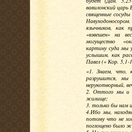
будет (Дан. 5,2
вавилонский царь 
священные сосуды 
Навуходоносором
язычников, как 
«взвешен» на ве
могущество «о
картину суда мы у
услышим, как ра
Павел (« Кор. 5,1-1
«1. Знаем, что,
разрушится, мы
нерукотворный, ве
2. Оттого мы и в
жилище;
3. только бы нам 
4.Ибо мы, находя
потому что не хо
поглощено было ж