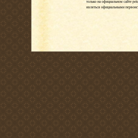
только на официальном сайте pete
являться официальными первои