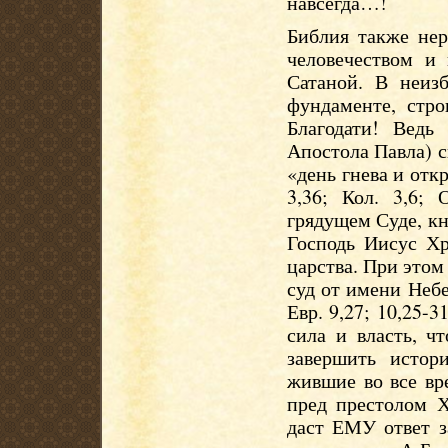
навсегда…!
Библия также нер
человечеством и
Сатаной. В неиз
фундаменте, стро
Благодати! Ведь
Апостола Павла) сп
«день гнева и откр
3,36; Кол. 3,6; 
грядущем Суде, кн
Господь Иисус Хр
царства. При этом
суд от имени Небес
Евр. 9,27; 10,25-3
сила и власть, ч
завершить истор
жившие во все вр
пред престолом 
даст ЕМУ ответ з