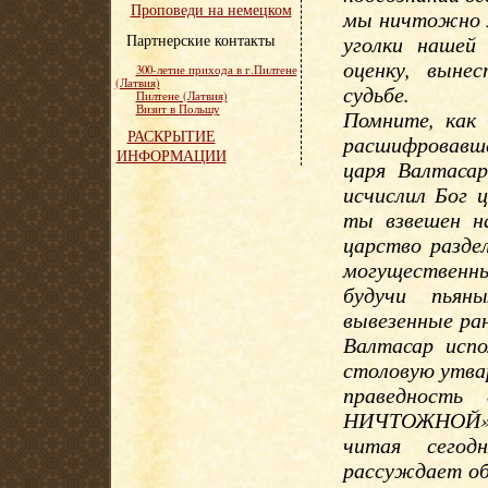
Проповеди на немецком
мы ничтожно м
Партнерские контакты
уголки наше
оценку, выне
300-летие прихода в г.Пилтене
(Латвия)
судьбе.
Пилтене (Латвия)
Визит в Польшу
Помните, как 
РАСКРЫТИЕ
расшифровавш
ИНФОРМАЦИИ
царя Валтасар
исчислил Бог 
ты взвешен на
царство разде
могущественн
будучи пьяны
вывезенные ра
Валтасар испо
столовую утвар
праведность
НИЧТОЖНОЙ»!
читая сегод
рассуждает об