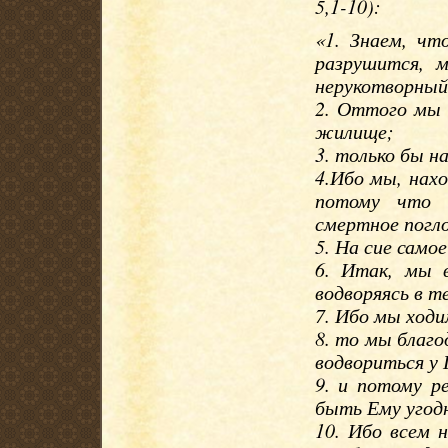
5,1-10):
«1. Знаем, чт
разрушится, 
нерукотворный
2. Оттого мы 
жилище;
3. только бы н
4.Ибо мы, нах
потому что н
смертное погл
5. На сие самое
6. Итак, мы в
водворяясь в т
7. Ибо мы ходим
8. то мы благ
водвориться у 
9. и потому р
быть Ему угод
10. Ибо всем 