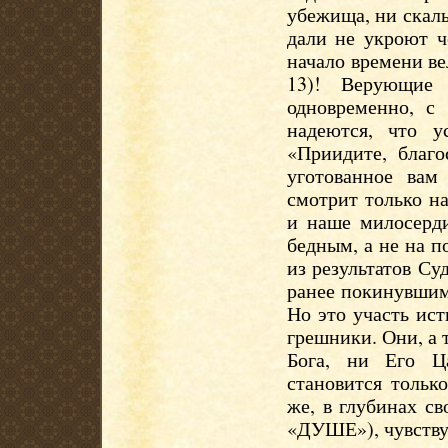
убежища, ни скалы
дали не укроют ч
начало времени ве
13)! Верующие
одновременно, с
надеются, что 
«Приидите, благо
уготованное вам
смотрит только н
и наше милосерд
бедным, а не на п
из результатов Су
ранее покинувшими
Но это участь ис
грешники. Они, а т
Бога, ни Его Ц
становится тольк
же, в глубинах св
«ДУШЕ»), чувству