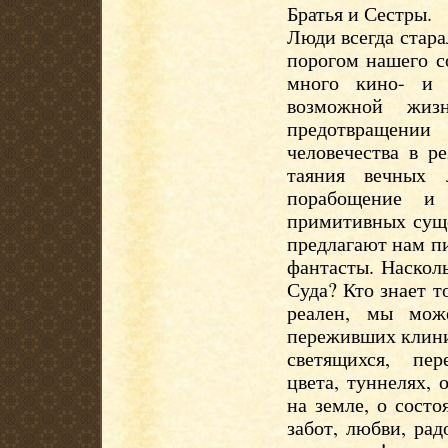
Братья и Сестры.
Люди всегда стара
порогом нашего с
много кино- и 
возможной жиз
предотвращении 
человечества в р
таяния вечных 
порабощение и
примитивных суще
предлагают нам пи
фантасты. Наскол
Суда? Кто знает т
реален, мы може
переживших клини
светящихся, пе
цвета, туннелях,
на земле, о сост
забот, любви, рад