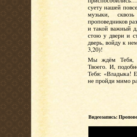
приспособились….
суету нашей повс
музыки, сквоз
проповедников ра
и такой важный д
стою у двери и с
дверь, войду к не
3,20)!
Мы ждём Тебя, 
Твоего. И, подоб
Тебя: «Владыка! 
не пройди мимо ра
Видеозапись: Пропове