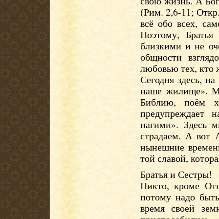
свою жизнь. А Бог
(Рим. 2,6-11; Откр
всё обо всех, сам
Поэтому, Братья
близкими и не оч
общности взглядо
любовью тех, кто ж
Сегодня здесь, на
наше жилище». М
Библию, поём х
предупреждает н
нагими». Здесь м
страдаем. А вот 
нынешние временн
той славой, котора
Братья и Сестры!
Никто, кроме Отц
потому надо быть
время своей зе