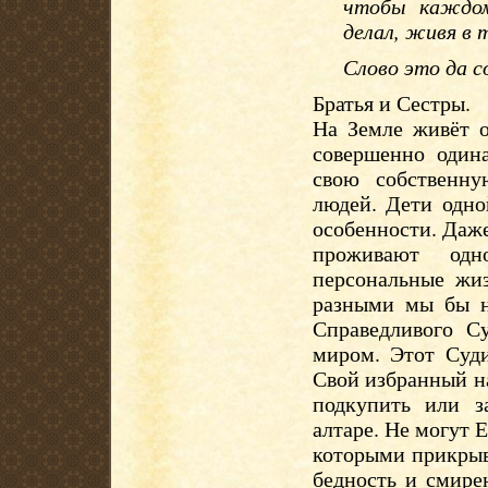
чтобы каждом
делал, живя в т
Слово это да с
Братья и Сестры.
На Земле живёт о
совершенно один
свою собственн
людей. Дети одно
особенности. Даже
проживают одн
персональные жи
разными мы бы н
Справедливого С
миром. Этот Суди
Свой избранный нар
подкупить или з
алтаре. Не могут 
которыми прикрыв
бедность и смире