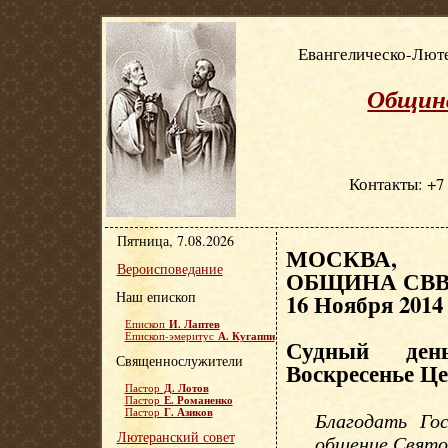
Евангелическо-Люте
Община
Контакты: +7 
Пятница, 7.08.2026
МОСКВА, Е
Вероисповедание
ОБЩИНА СВВ.
Наш епископ
16 Ноября 2014
И. Лаптев
Епископ
А. Кугаппи
Епископ-эмеритус
Судный день
Священнослужители
Воскресенье Це
Д. Лотов
Пастор
Е. Романенко
Пастор
Г. Азиков
Пастор
Благодать Го
Лютеранский совет
общение Святог