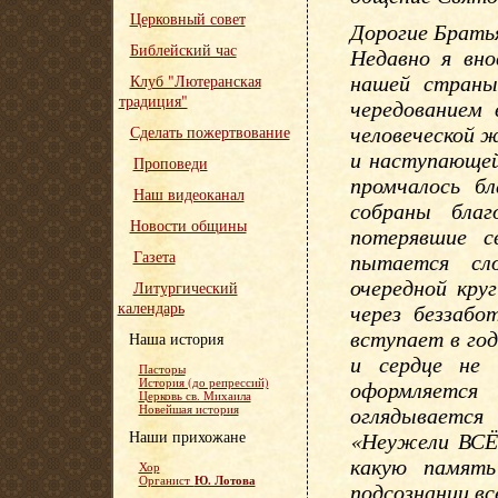
Церковный совет
Дорогие Брать
Библейский час
Недавно я вно
нашей страны
Клуб "Лютеранская
традиция"
чередованием 
человеческой ж
Сделать пожертвование
и наступающей
Проповеди
промчалось б
Наш видеоканал
собраны бла
Новости общины
потерявшие с
Газета
пытается сл
очередной круг
Литургический
календарь
через беззабо
вступает в го
Наша история
и сердце не 
Пасторы
История (до репрессий)
оформляется
Церковь св. Михаила
оглядываетс
Новейшая история
Наши прихожане
«Неужели ВСЁ 
какую памят
Хор
Ю. Лотова
Органист
подсознании вс