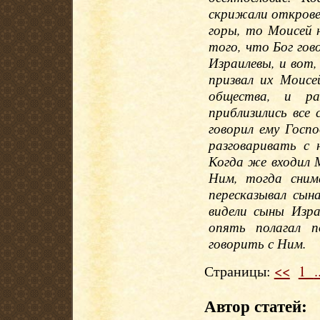
скрижали откровен
горы, то Моисей н
того, что Бог гов
Израилевы, и вот,
призвал их Моисе
общества, и ра
приблизились все 
говорил ему Госп
разговаривать с 
Когда же входил 
Ним, тогда сним
пересказывал сын
видели сыны Изра
опять полагал п
говорить с Ним.
Страницы:
<<
1
.
Автор статей: