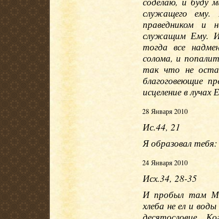
соделаю, и буду м
служащего ему.
праведником и 
служащим Ему. И
тогда все надме
солома, и попалит
так что не остав
благоговеющие п
исцеление в лучах Е
28 Января 2010
Ис.44, 21
Я образовал тебя:
24 Января 2010
Исх.34, 28-35
И пробыл там Мо
хлеба не ел и воды
десятословие. К