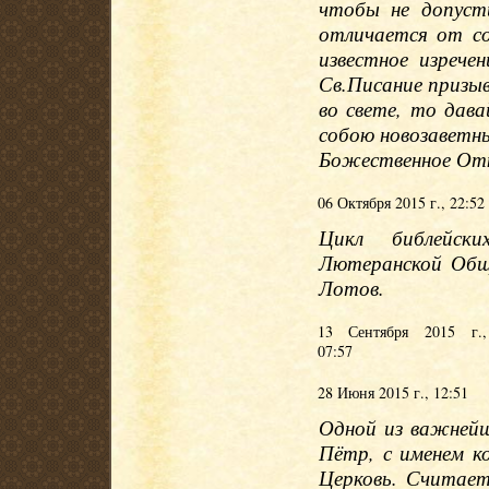
чтобы не допуст
отличается от с
известное изрече
Св.Писание призы
во свете, то дав
собою новозаветн
Божественное Отк
06 Октября 2015 г., 22:52
Цикл библейски
Лютеранской Общ
Лотов.
13 Сентября 2015 г.,
07:57
28 Июня 2015 г., 12:51
Одной из важнейш
Пётр, с именем к
Церковь. Считае