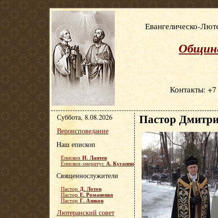
Евангелическо-Люте
Община
Контакты: +7 
Пастор Дмитри
Суббота, 8.08.2026
Вероисповедание
Наш епископ
И. Лаптев
Епископ
А. Кугаппи
Епископ-эмеритус
Священнослужители
Д. Лотов
Пастор
Е. Романенко
Пастор
Г. Азиков
Пастор
Лютеранский совет