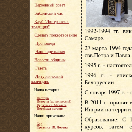
Церковный совет
Библейский час
Клуб "Лютеранская
традиция"
1992-1994 гг. ви
Сделать пожертвование
Самаре.
Проповеди
27 марта 1994 год
Наш видеоканал
свв.Петра и Павла
Новости общины
1995 г. - настояте
Газета
1996 г. - епис
Литургический
Белоруссии.
календарь
Наша история
С января 1997 г. -
Пасторы
В 2011 г. принят
История (до репрессий)
Церковь св. Михаила
Ингрии на террит
Новейшая история
Наши прихожане
Образование: С 1
Хор
курсов, затем 
Ю. Лотова
Органист