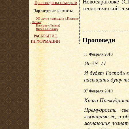
Новосаратовке (С
Проповеди на немецком
теологической сем
Партнерские контакты
300-летие прихода в г.Пилтене
(Латвия)
Пилтене (Латвия)
Визит в Польшу
РАСКРЫТИЕ
Проповеди
ИНФОРМАЦИИ
11 Февраля 2010
Ис.58, 11
И будет Господь в
насыщать душу т
07 Февраля 2010
Книга Премудрост
Премудрость све
любящими её, и о
желающих познать