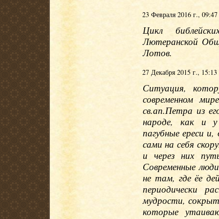
23 Февраля 2016 г., 09:47
Цикл библейски
Лютеранской Общ
Лотов.
27 Декабря 2015 г., 15:13
Ситуация, кото
современном мир
св.ап.Петра из е
народе, как и у
пагубные ереси и,
сами на себя скор
и через них пут
Современные люди
не там, где ёе д
периодически ра
мудрости, сокрыт
которые утаива