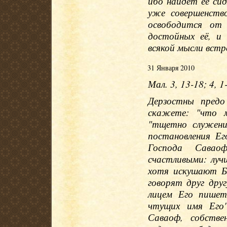
ибо найдёт её си
уже совершенств
освободится от
достойных её, и 
всякой мысли встр
31 Января 2010
Мал. 3, 13-18; 4, 1
Дерзостны предо
скажете: "что 
"тщетно служени
постановления Ег
Господа Сава
счастливыми: луч
хотя искушают Б
говорят друг дру
лицем Его пишет
чтущих имя Его
Саваоф, собств