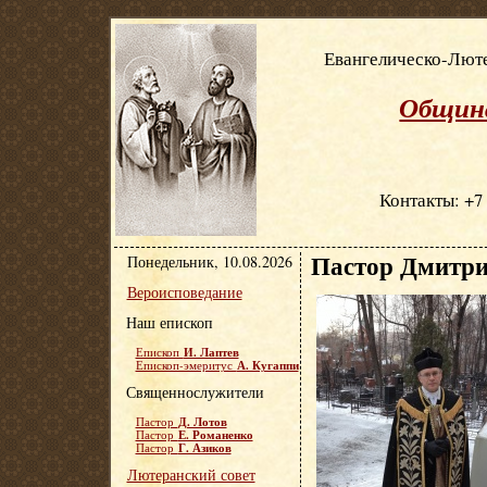
Евангелическо-Люте
Община
Контакты: +7 
Пастор Дмитри
Понедельник, 10.08.2026
Вероисповедание
Наш епископ
И. Лаптев
Епископ
А. Кугаппи
Епископ-эмеритус
Священнослужители
Д. Лотов
Пастор
Е. Романенко
Пастор
Г. Азиков
Пастор
Лютеранский совет