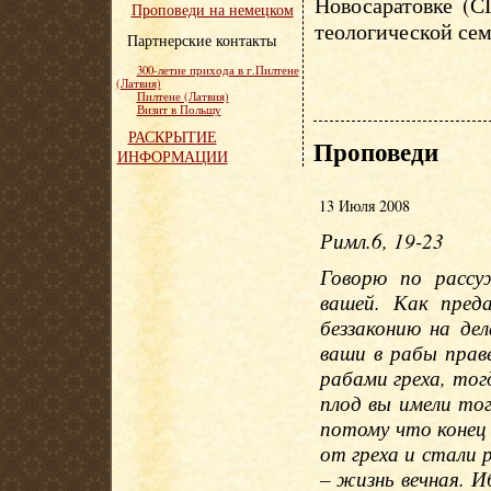
Новосаратовке (С
Проповеди на немецком
теологической сем
Партнерские контакты
300-летие прихода в г.Пилтене
(Латвия)
Пилтене (Латвия)
Визит в Польшу
РАСКРЫТИЕ
Проповеди
ИНФОРМАЦИИ
13 Июля 2008
Римл.6, 19-23
Говорю по рассу
вашей. Как пред
беззаконию на де
ваши в рабы прав
рабами греха, то
плод вы имели тог
потому что конец 
от греха и стали 
– жизнь вечная. И