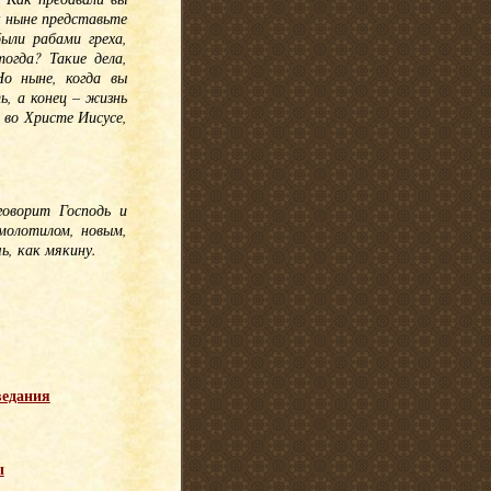
к ныне представьте
ыли рабами греха,
огда? Такие дела,
о ныне, когда вы
ь, а конец – жизнь
я во Христе Иисусе,
говорит Господь и
молотилом, новым,
ь, как мякину.
ведания
ы