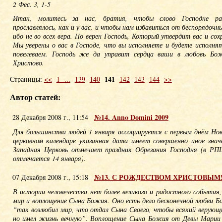
2 Фес. 3, 1-5
Итак, молитесь за нас, братия, чтобы слово Господне ра
прославлялось, как и у вас, и чтобы нам избавиться от беспорядочн
ибо не во всех вера. Но верен Господь, Который утвердит вас и сох
Мы уверены о вас в Господе, что вы исполняете и будете исполня
повелеваем. Господь же да управит сердца ваши в любовь Бо
Христово.
141
Страницы:
<<
1
...
139
140
142
143
144
>>
Автор статей:
№14. Anno Domini 2009
28 Декабря 2008 г., 11:54
Для большинства людей 1 января ассоциируется с первым днём Нов
церковном календаре указанная дата имеет совершенно иное знач
Западная Церковь отмечает праздник Обрезания Господня (в РП
отмечается 14 января).
№13. С РОЖДЕСТВОМ ХРИСТОВЫМ
07 Декабря 2008 г., 15:18
В истории человечества нет более великого и радостного события
мир и воплощение Сына Божия. Оно есть дело бесконечной любви Б
“так возлюбил мир, что отдал Сына Своего, чтобы всякий верующи
но имел жизнь вечную”. Воплощение Сына Божия от Девы Марии