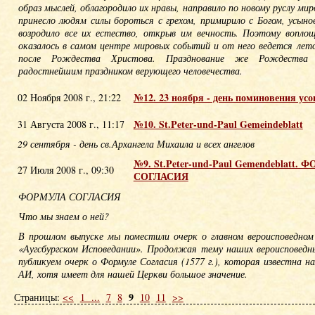
образ мыслей, облагородило их нравы, направило по новому руслу ми
принесло людям силы бороться с грехом, примирило с Богом, усын
возродило все их естество, открыв им вечность. Поэтому вопл
оказалось в самом центре мировых событий и от него ведется лет
после Рождества Христова. Празднование же Рождества
радостнейшим праздником верующего человечества.
№12. 23 ноября - день поминовения ус
02 Ноября 2008 г., 21:22
№10. St.Peter-und-Paul Gemeindeblatt
31 Августа 2008 г., 11:17
29 сентября - день св.Архангела Михаила и всех ангелов
№9. St.Peter-und-Paul Gemendeblatt.
27 Июля 2008 г., 09:30
СОГЛАСИЯ
ФОРМУЛА СОГЛАСИЯ
Что мы знаем о ней?
В прошлом выпуске мы поместили очерк о главном вероисповедно
«Аугсбургском Исповедании». Продолжая тему наших вероисповедн
публикуем очерк о Формуле Согласия (1577 г.), которая известна н
АИ, хотя имеет для нашей Церкви большое значение.
9
Страницы:
<<
1
...
7
8
10
11
>>