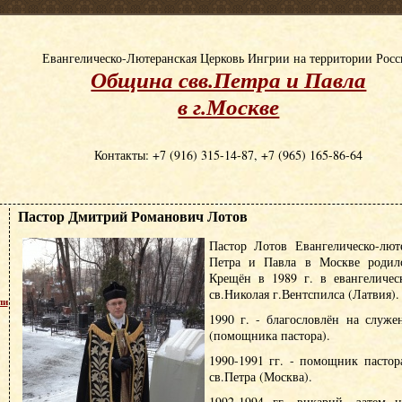
Евангелическо-Лютеранская Церковь Ингрии на территории Рос
Община свв.Петра и Павла
в г.Москве
Контакты: +7 (916) 315-14-87, +7 (965) 165-86-64
Пастор Дмитрий Романович Лотов
Пастор Лотов Евангелическо-лют
Петра и Павла в Москве родилс
Крещён в 1989 г. в евангеличес
св.Николая г.Вентспилса (Латвия).
пи
1990 г. - благословлён на служе
(помощника пастора).
1990-1991 гг. - помощник пасто
св.Петра (Москва).
1992-1994 гг. викарий, затем н