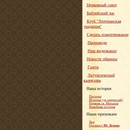
Церковный совет
Библейский час
Клуб "Лютеранская
традиция"
Сделать пожертвование
Проповеди
Наш видеоканал
Новости общины
Газета
Литургический
календарь
Наша история
Пасторы
История (до репрессий)
Церковь св. Михаила
Новейшая история
Наши прихожане
Хор
Ю. Лотова
Органист