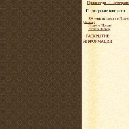
Проповеди на немецко
Партнерские контакты
300-летие прихода в г.Пилте
(Латвия)
Пилтене (Латвия)
Визит в Польшу
РАСКРЫТИЕ
ИНФОРМАЦИИ