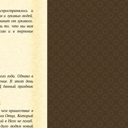
спространялось и
ых и лукавых людей,
ранит от лукавого.
ть то, что мы вам
жию и в терпение
ого года. Однако в
ение. В этот день
Ц данный праздник
!
, чем пришествие в
ога Отца, Который
й в Него не погиб,
 дало людям новый