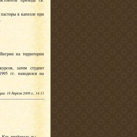
 пасторы в капелле при
.
 Ингрии на территории
урсов, затем студент
995 гг. находился на
и: 18 Апреля 2008 г., 14:13
 Как предавали вы