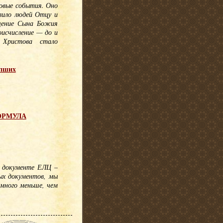
ровые события. Оно
овило людей Отцу и
ощение Сына Божия
оисчисление — до и
 Христова стало
опших
 ФОРМУЛА
м документе ЕЛЦ –
ых документов, мы
амного меньше, чем