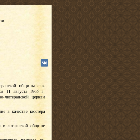
сии
еранской общины свв.
я 11 августа 1965 г.
ко-лютеранской церкви
ние в качестве кюстера
ра в латышской общине
астоятель прихода св.