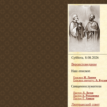
Суббота, 8.08.2026
Вероисповедание
Наш епископ
И. Лаптев
Епископ
А. Кугап
Епископ-эмеритус
Священнослужители
Д. Лотов
Пастор
Е. Романенко
Пастор
Г. Азиков
Пастор
Лютеранский совет