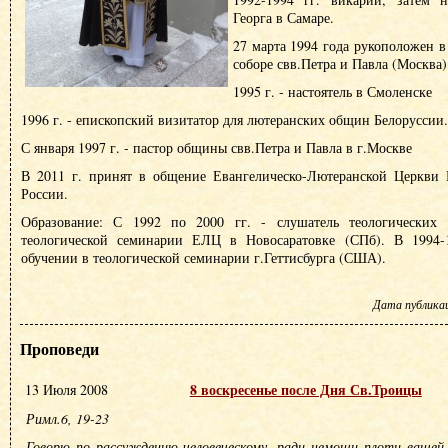
Георга в Самаре.
27 марта 1994 года рукоположен в
соборе свв.Петра и Павла (Москва)
1995 г. - настоятель в Смоленске
1996 г. - епископский визитатор для лютеранских общин Белоруссии.
С января 1997 г. - пастор общины свв.Петра и Павла в г.Москве
В 2011 г. принят в общение Евангелическо-Лютеранской Церкви
России.
Образование: С 1992 по 2000 гг. - слушатель теологических к
теологической семинарии ЕЛЦ в Новосаратовке (СПб). В 1994-1
обучении в теологической семинарии г.Геттисбурга (США).
Дата публикаци
Проповеди
8 воскресенье после Дня Св.Троицы
13 Июля 2008
Римл.6, 19-23
Говорю по рассуждению человеческому, ради немощи плоти вашей.