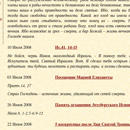
м
члены ваши в рабы нечистоте и беззаконию на дела беззаконные, та
члены ваши в рабы праведности на дела святые. Ибо, когда вы б
тогда были свободны от праведности. Какой же плод вы имели т
не
каких ныне сами стыдитесь, потому что конец их – смерть. Н
освободились от греха и стали рабами Богу, плод ваш есть святост
вечная. Ибо возмездие за грех – смерть, а дар Божий – жизнь вечна
Господе нашем.
Ис.41, 14-15
10 Июля 2008
Не бойся, червь Иаков, малолюдный Израиль, - Я помогу тебе, 
Искупитель твой, Святый Израилев. Вот, Я сделал тебя острым 
зубчатым; ты будешь молотить и растирать горы, и холмы сделаеш
Посещение Марией Елизаветы
03 Июля 2008
Притч.14, 27
Страх Господень – источник жизни, удаляющий от сетей смерти.
Память оглашения Аугсбургского Испо
26 Июня 2008
Неем.8, 1-2.5-6.9-12
5 воскресенье после Дня Святой Троиц
22 Июня 2008