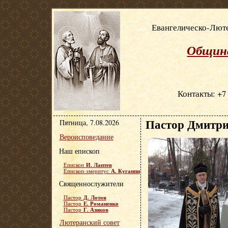
Евангелическо-Люте
Община
Контакты: +7 
Пастор Дмитри
Пятница, 7.08.2026
Вероисповедание
Наш епископ
И. Лаптев
Епископ
А. Кугаппи
Епископ-эмеритус
Священнослужители
Д. Лотов
Пастор
Е. Романенко
Пастор
Г. Азиков
Пастор
Лютеранский совет