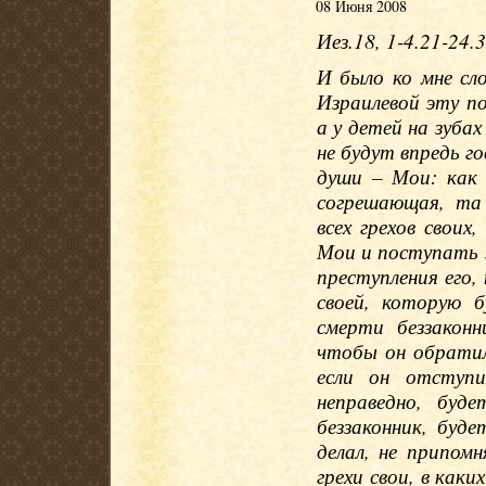
08 Июня 2008
Иез.18, 1-4.21-24.
И было ко мне сло
Израилевой эту по
а у детей на зубах
не будут впредь го
души – Мои: как
согрешающая, та
всех грехов своих
Мои и поступать з
преступления его, 
своей, которую 
смерти беззакон
чтобы он обратил
если он отступ
неправедно, буд
беззаконник, буд
делал, не припомн
грехи свои, в каки