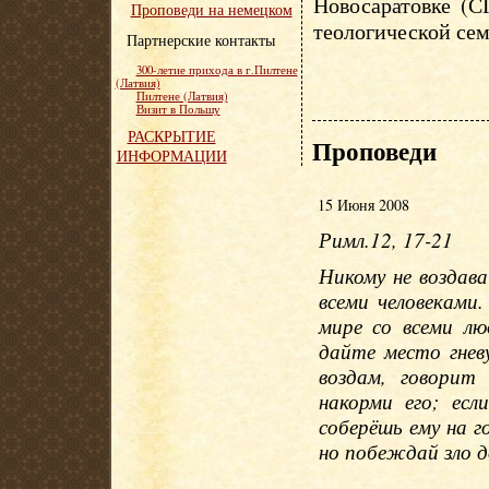
Новосаратовке (С
Проповеди на немецком
теологической сем
Партнерские контакты
300-летие прихода в г.Пилтене
(Латвия)
Пилтене (Латвия)
Визит в Польшу
РАСКРЫТИЕ
Проповеди
ИНФОРМАЦИИ
15 Июня 2008
Римл.12, 17-21
Никому не воздава
всеми человеками
мире со всеми лю
дайте место гне
воздам, говорит
накорми его; ес
соберёшь ему на г
но побеждай зло д