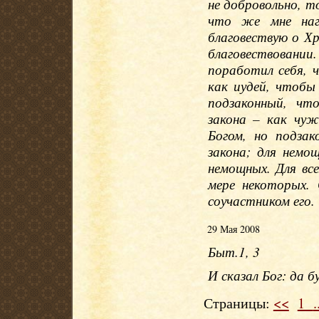
не добровольно, т
что же мне нагр
благовествую о Хр
благовествовани
поработил себя, 
как иудей, чтобы
подзаконный, чт
закона – как чуж
Богом, но подза
закона; для нем
немощных. Для все
мере некоторых.
соучастником его.
29 Мая 2008
Быт.1, 3
И сказал Бог: да б
Страницы:
<<
1
.