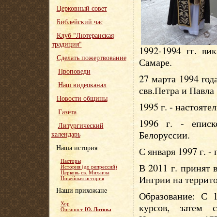
Церковный совет
Библейский час
Клуб "Лютеранская
традиция"
1992-1994 гг. ви
Сделать пожертвование
Самаре.
Проповеди
27 марта 1994 год
Наш видеоканал
свв.Петра и Павла
Новости общины
1995 г. - настояте
Газета
1996 г. - епис
Литургический
Белоруссии.
календарь
Наша история
С января 1997 г. -
Пасторы
В 2011 г. принят
История (до репрессий)
Церковь св. Михаила
Ингрии на террит
Новейшая история
Наши прихожане
Образование: С 1
Хор
курсов, затем 
Ю. Лотова
Органист