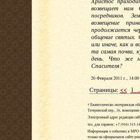
Христос приходи
возвещает нам С
посредников. З
возвещение при
продолжается чер
общение святых. 
или иначе, как и 
та самая почва, 
день. Что же м
Спасителя?
20 Февраля 2011 г., 14:00
Страницы:
<<
1
.
† Евангелическо-лютеранская об
Тетеринский пер., 16, помещение 
Электронный адрес редакции сай
тел. для справок: +7 (916) 315-1
Информация о событиях в МРО Е
только на официальном сайте pete