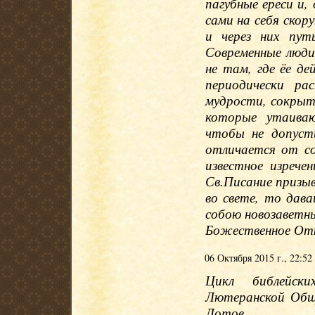
пагубные ереси и,
сами на себя скор
и через них пут
Современные люди
не там, где ёе д
периодически ра
мудрости, сокрыт
которые утаива
чтобы не допуст
отличается от с
известное изрече
Св.Писание призы
во свете, то дав
собою новозаветн
Божественное Отк
06 Октября 2015 г., 22:52
Цикл библейски
Лютеранской Общ
Лотов.