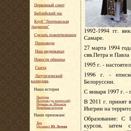
Церковный совет
Библейский час
Клуб "Лютеранская
традиция"
1992-1994 гг. ви
Сделать пожертвование
Самаре.
Проповеди
27 марта 1994 год
Наш видеоканал
свв.Петра и Павла
Новости общины
1995 г. - настояте
Газета
1996 г. - епис
Литургический
Белоруссии.
календарь
Наша история
С января 1997 г. -
Пасторы
В 2011 г. принят
История (до репрессий)
Церковь св. Михаила
Ингрии на террит
Новейшая история
Наши прихожане
Образование: С 1
Хор
курсов, затем 
Ю. Лотова
Органист