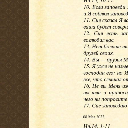
Ин.15, 10-17
10. Если заповеди
и Я соблюл запове
11. Сие сказал Я 
ваша будет соверш
12. Сия есть за
возлюбил вас.
13. Нет больше то
друзей своих.
14. Вы — друзья М
15. Я уже не назыв
господин его; но 
все, что слышал 
16. Не вы Меня из
вы шли и приноси
чего ни попросите
17. Сие заповедаю 
08 Мая 2022
Ин.14, 1-11