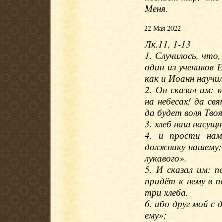
Меня.
22 Мая 2022
Лк.11, 1-13
1. Случилось, что,
один из учеников 
как и Иоанн научил
2. Он сказал им: 
на небесах! да св
да будет воля Твоя 
3. хлеб наш насущ
4. и прости нам
должнику нашему; 
лукавого».
5. И сказал им: п
придёт к нему в п
три хлеба,
6. ибо друг мой с 
ему»;