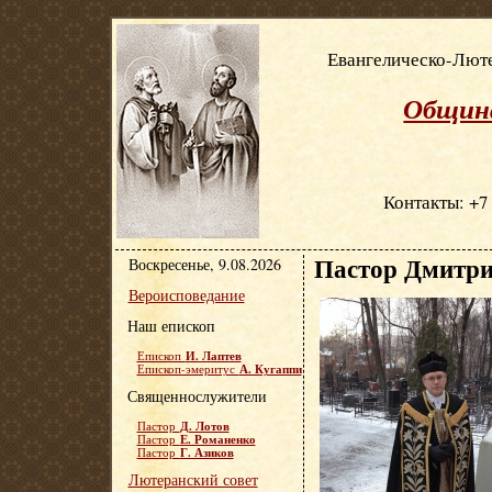
Евангелическо-Люте
Община
Контакты: +7 
Пастор Дмитри
Воскресенье, 9.08.2026
Вероисповедание
Наш епископ
И. Лаптев
Епископ
А. Кугаппи
Епископ-эмеритус
Священнослужители
Д. Лотов
Пастор
Е. Романенко
Пастор
Г. Азиков
Пастор
Лютеранский совет