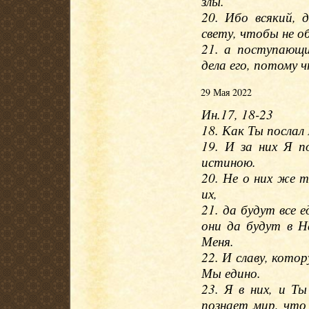
злы.
20. Ибо всякий, 
свету, чтобы не об
21. а поступающи
дела его, потому ч
29 Мая 2022
Ин.17, 18-23
18. Как Ты послал 
19. И за них Я 
истиною.
20. Не о них же т
их,
21. да будут все е
они да будут в Н
Меня.
22. И славу, котор
Мы едино.
23. Я в них, и Ты
познает мир, что 