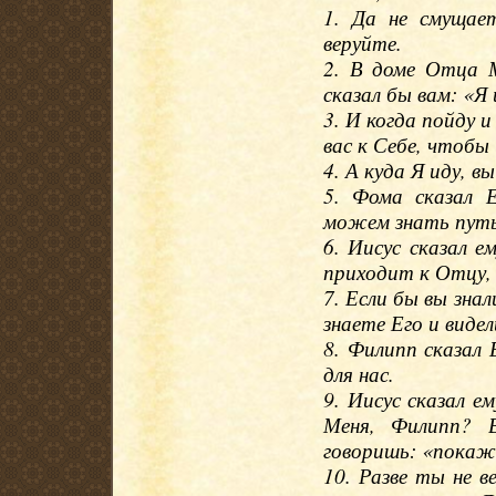
1. Да не смущае
веруйте.
2. В доме Отца М
сказал бы вам: «Я
3. И когда пойду 
вас к Себе, чтобы 
4. А куда Я иду, в
5. Фома сказал Е
можем знать пут
6. Иисус сказал е
приходит к Отцу, 
7. Если бы вы зна
знаете Его и видел
8. Филипп сказал
для нас.
9. Иисус сказал е
Меня, Филипп? 
говоришь: «пока
10. Разве ты не 