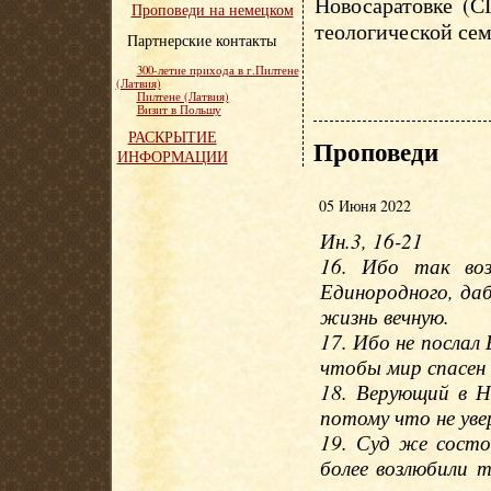
Новосаратовке (С
Проповеди на немецком
теологической сем
Партнерские контакты
300-летие прихода в г.Пилтене
(Латвия)
Пилтене (Латвия)
Визит в Польшу
РАСКРЫТИЕ
Проповеди
ИНФОРМАЦИИ
05 Июня 2022
Ин.3, 16-21
16. Ибо так во
Единородного, даб
жизнь вечную.
17. Ибо не послал
чтобы мир спасен 
18. Верующий в Н
потому что не ув
19. Суд же состо
более возлюбили 