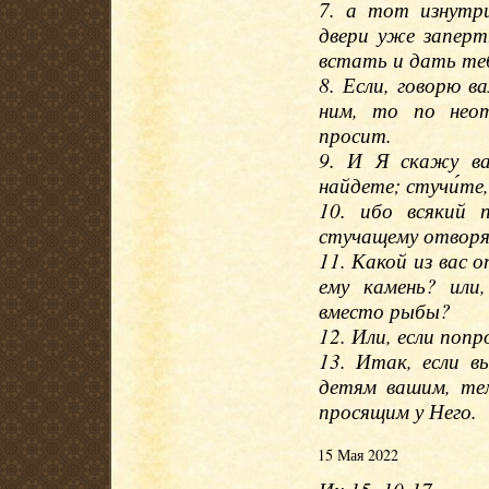
7. а тот изнутр
двери уже заперт
встать и дать те
8. Если, говорю в
ним, то по неот
просит.
9. И Я скажу ва
найдете; стучи́те
10. ибо всякий 
стучащему отвор
11. Какой из вас о
ему камень? или
вместо рыбы?
12. Или, если поп
13. Итак, если в
детям вашим, те
просящим у Него.
15 Мая 2022