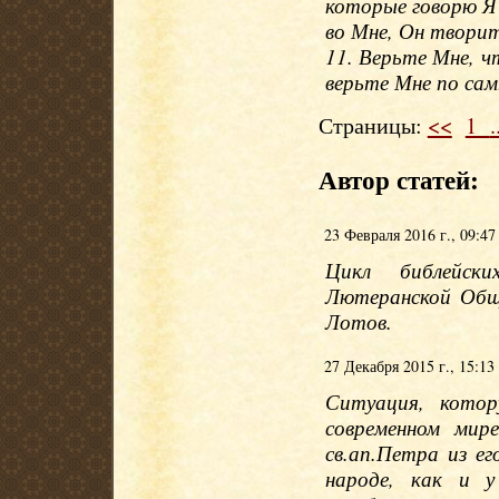
которые говорю Я
во Мне, Он творит
11. Верьте Мне, ч
верьте Мне по сам
Страницы:
<<
1
.
Автор статей:
23 Февраля 2016 г., 09:47
Цикл библейски
Лютеранской Общ
Лотов.
27 Декабря 2015 г., 15:13
Ситуация, кото
современном мир
св.ап.Петра из е
народе, как и у