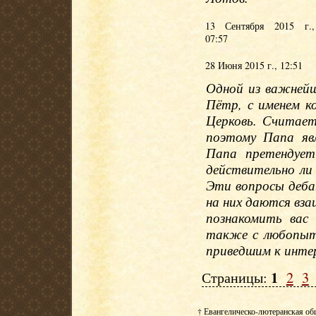
13 Сентября 2015 г.,
07:57
28 Июня 2015 г., 12:51
Одной из важнейш
Пётр, с именем к
Церковь. Считае
поэтому Папа яв
Папа претендует
действительно ли
Эти вопросы деб
на них даются вз
познакомить вас
также с любопыт
приведшим к инте
1
Страницы:
2
3
† Евангелическо-лютеранская об