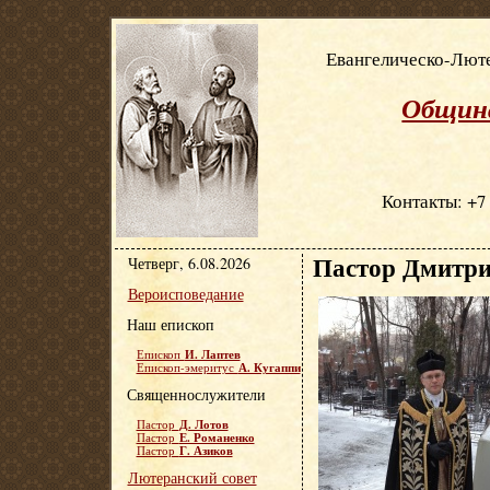
Евангелическо-Люте
Община
Контакты: +7 
Пастор Дмитри
Четверг, 6.08.2026
Вероисповедание
Наш епископ
И. Лаптев
Епископ
А. Кугаппи
Епископ-эмеритус
Священнослужители
Д. Лотов
Пастор
Е. Романенко
Пастор
Г. Азиков
Пастор
Лютеранский совет