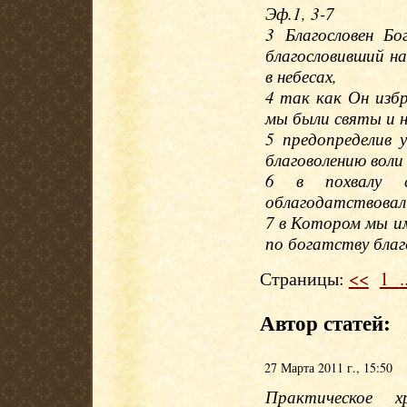
Эф.1, 3-7
3 Благословен Б
благословивший на
в небесах,
4 так как Он изб
мы были святы и н
5 предопределив 
благоволению воли
6 в похвалу с
облагодатствовал 
7 в Котором мы им
по богатству бла
Страницы:
<<
1
.
Автор статей:
27 Марта 2011 г., 15:50
Практическое 