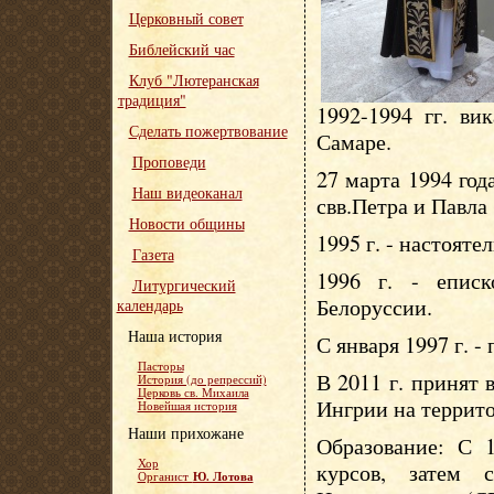
Церковный совет
Библейский час
Клуб "Лютеранская
традиция"
1992-1994 гг. ви
Сделать пожертвование
Самаре.
Проповеди
27 марта 1994 год
Наш видеоканал
свв.Петра и Павла
Новости общины
1995 г. - настояте
Газета
1996 г. - епис
Литургический
Белоруссии.
календарь
Наша история
С января 1997 г. -
Пасторы
В 2011 г. принят
История (до репрессий)
Церковь св. Михаила
Ингрии на террит
Новейшая история
Наши прихожане
Образование: С 1
Хор
курсов, затем 
Ю. Лотова
Органист