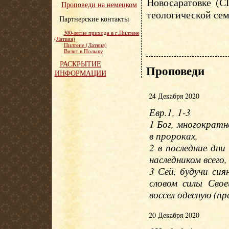
Новосаратовке (С
Проповеди на немецком
теологической сем
Партнерские контакты
300-летие прихода в г.Пилтене
(Латвия)
Пилтене (Латвия)
Визит в Польшу
РАСКРЫТИЕ
Проповеди
ИНФОРМАЦИИ
24 Декабря 2020
Евр.1, 1-3
1 Бог, многократн
в пророках,
2 в последние дни
наследником всего,
3 Сей, будучи сия
словом силы Свое
воссел одесную (пр
20 Декабря 2020