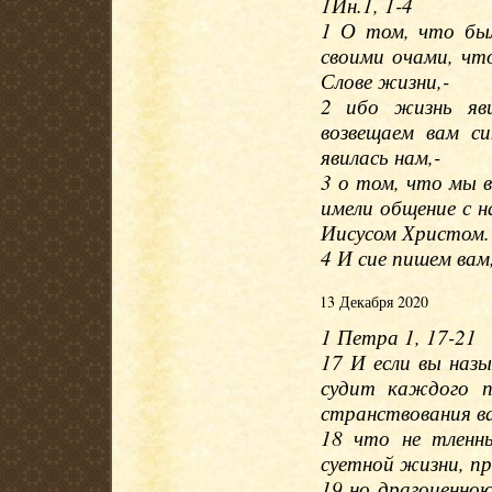
1Ин.1, 1-4
1 О том, что бы
своими очами, чт
Слове жизни,-
2 ибо жизнь яви
возвещаем вам с
явилась нам,-
3 о том, что мы в
имели общение с н
Иисусом Христом.
4 И сие пишем вам
13 Декабря 2020
1 Петра 1, 17-21
17 И если вы наз
судит каждого п
странствования в
18 что не тленн
суетной жизни, п
19 но драгоценно