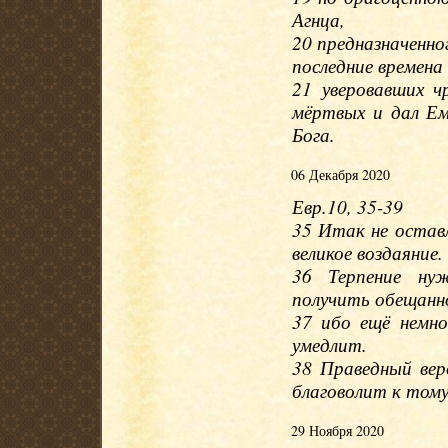
Агнца,
20 предназначенно
последние времена 
21 уверовавших ч
мёртвых и дал Ем
Бога.
06 Декабря 2020
Евр.10, 35-39
35 Итак не остав
великое воздаяние.
36 Терпение ну
получить обещанн
37 ибо ещё немно
умедлит.
38 Праведный вер
благоволит к том
29 Ноября 2020