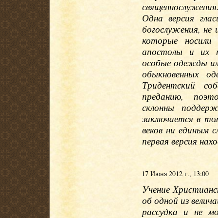
священнослужения.
Одна версия гла
богослужения, не 
которые носили
апостолы и их п
особые одежды или
обыкновенных од
Тридентский со
преданию, поэто
склонны поддерж
заключается в то
веков ни единым 
первая версия нах
17 Июня 2012 г., 13:00
Учение Христианс
об одной из вели
рассудка и не м