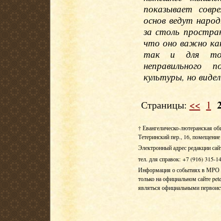
показывает совр
основ ведут наро
за столь простран
что оно важно ка
так и для тог
неправильного 
культуры, но видел
Страницы:
<<
1
† Евангелическо-лютеранская об
Тетеринский пер., 16, помещение 
Электронный адрес редакции сай
тел. для справок: +7 (916) 315-1
Информация о событиях в МРО Е
только на официальном сайте pete
являться официальными первои