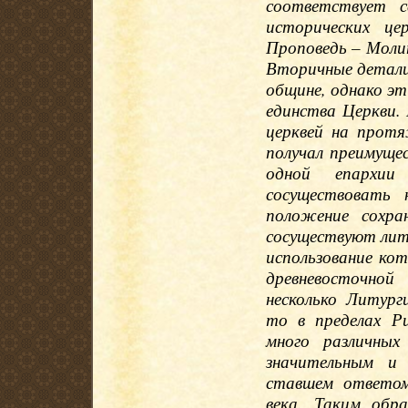
соответствует с
исторических це
Проповедь – Моли
Вторичные детали
общине, однако эт
единства Церкви.
церквей на протя
получал преимуще
одной епархи
сосуществовать 
положение сохр
сосуществуют лит
использование ко
древневосточно
несколько Литург
то в пределах Р
много различных
значительным и 
ставшем ответом
века. Таким обр