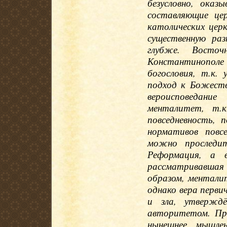
безусловно, оказ
составляющие це
католических церк
существенную ра
глубже. Восто
Константинопо
богословия, т.к.
подход к Божеств
вероисповедание
менталитет, т.к
повседневность, 
нормативов повс
можно проследит
Реформация, а 
рассматривавшая
образом, ментали
однако вера перви
и зла, утверждё
авторитетом. При
нынешнее мышле