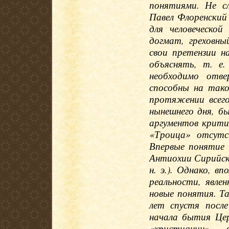
понятиями. Не сл
Павел Флоренский
для человеческо
догмат, греховны
свои претензии н
объяснять, т. е
необходимо отве
способны на тако
протяжении всего
нынешнего дня, б
аргументов критик
«Троица» отсутс
Впервые понятие
Антиохии Сирийско
н. э.). Однако, в
реальности, явле
новые понятия. Т
лет спустя посл
начала бытия Цер
«христианин», 