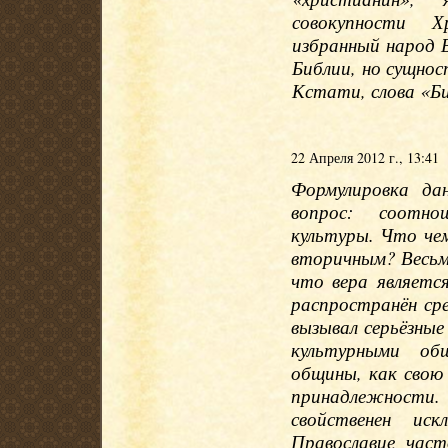
совокупности Х
избранный народ 
Библии, но сущнос
Кстати, слова «Б
22 Апреля 2012 г., 13:41
Формулировка да
вопрос: соотно
культуры. Что чем
вторичным? Весьм
что вера являетс
распространён сре
вызывал серьёзны
культурными об
общины, как свою 
принадлежности
свойственен иск
Православие част