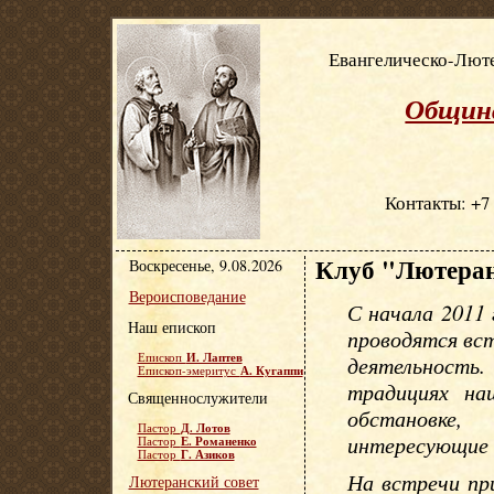
Евангелическо-Люте
Община
Контакты: +7 
Клуб "Лютеран
Воскресенье, 9.08.2026
Вероисповедание
С начала 2011
Наш епископ
проводятся вс
И. Лаптев
Епископ
деятельность
А. Кугаппи
Епископ-эмеритус
традициях на
Священнослужители
обстановке,
Д. Лотов
Пастор
интересующие 
Е. Романенко
Пастор
Г. Азиков
Пастор
На встречи пр
Лютеранский совет