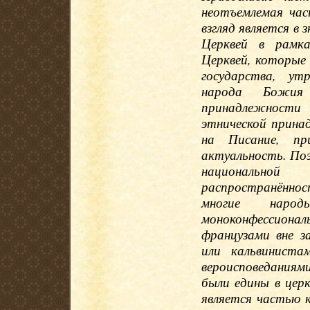
неотъемлемая час
взгляд является в
Церквей в рамка
Церквей, которые
государства, ут
народа Божия
принадлежности 
этнической прина
на Писание, пр
актуальность. Поэ
национально
распространённо
многие наро
моноконфессион
французами вне з
или кальвинист
вероисповеданиями.
были едины в цер
является частью 