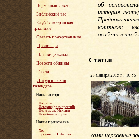
об основопола
Церковный совет
история лютер
Библейский час
Предполагае
Клуб "Лютеранская
вопросов: в
традиция"
особенности бо
Сделать пожертвование
Проповеди
Наш видеоканал
Статьи
Новости общины
Газета
28 Января 2015 г., 16:56
Литургический
календарь
Наша история
Пасторы
История (до репрессий)
Церковь св. Михаила
Новейшая история
Наши прихожане
Хор
сами церковные зд
Ю. Лотова
Органист