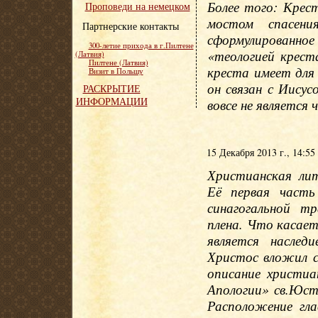
Более того: Крес
Проповеди на немецком
мостом спасени
Партнерские контакты
сформулированно
300-летие прихода в г.Пилтене
«теологией крест
(Латвия)
Пилтене (Латвия)
креста имеет для 
Визит в Польшу
он связан с Иису
РАСКРЫТИЕ
ИНФОРМАЦИИ
вовсе не является
15 Декабря 2013 г., 14:55
Христианская лит
Её первая часть
синагогальной т
плена. Что касае
является наслед
Христос вложил с
описание христиа
Апологии» св.Юст
Расположение гла