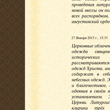
проведения литур
новой мессы он по
всех распорядком
августинский орде
27 Января 2015 г., 15:33
Церковные облачен
одежда священ
исторических
рассматриваются 
одежд Христа, анг
содержат в себ
небесных одежд. Э
и благочестивое,
одеяния в своём 
установлением.
Церкви. Литурги
клирики трёх 