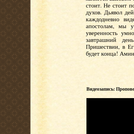
стоит. Не стоит п
духов. Дьявол де
каждодневно вид
апостолам, мы у
уверенность умн
завтрашний де
Пришествии, в Ег
будет конца! Амин
Видеозапись: Пропове