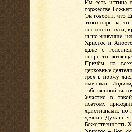
Им есть истина 
торжестве Божьего
Он говорит, что 
этого царства, то
нет иного пути, 
ныне живущие, не
Христос и Апосто
даже с гонения
непросто возвещ
Причём на всех
церковные деятели 
грех в норму жиз
именами. Индиви
собственной выго
Участие в такой
поэтому приходи
христианами, но 
деяния. Думаю, чт
Божественность Х
Христос – Бог Ис