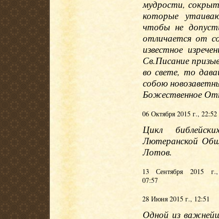
мудрости, сокрыт
которые утаива
чтобы не допуст
отличается от с
известное изрече
Св.Писание призы
во свете, то дав
собою новозаветн
Божественное Отк
06 Октября 2015 г., 22:52
Цикл библейски
Лютеранской Общ
Лотов.
13 Сентября 2015 г.,
07:57
28 Июня 2015 г., 12:51
Одной из важнейш