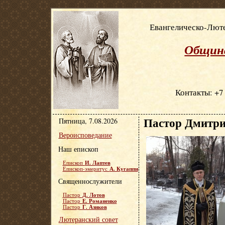
Евангелическо-Люте
Община
Контакты: +7 
Пастор Дмитри
Пятница, 7.08.2026
Вероисповедание
Наш епископ
И. Лаптев
Епископ
А. Кугаппи
Епископ-эмеритус
Священнослужители
Д. Лотов
Пастор
Е. Романенко
Пастор
Г. Азиков
Пастор
Лютеранский совет