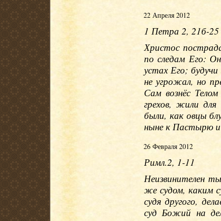
22 Апреля 2012
1 Петра 2, 21б-25
Христос пострада
по следам Его: Он
устах Его; будучи 
не угрожал, но п
Сам вознёс Телом
грехов, жили для
были, как овцы б
ныне к Пастырю и
26 Февраля 2012
Римл.2, 1-11
Неизвинителен ты,
же судом, каким с
судя другого, де
суд Божий на де