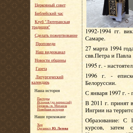
Церковный совет
Библейский час
Клуб "Лютеранская
традиция"
1992-1994 гг. ви
Сделать пожертвование
Самаре.
Проповеди
27 марта 1994 год
Наш видеоканал
свв.Петра и Павла
Новости общины
1995 г. - настояте
Газета
1996 г. - епис
Литургический
Белоруссии.
календарь
Наша история
С января 1997 г. -
Пасторы
В 2011 г. принят
История (до репрессий)
Церковь св. Михаила
Ингрии на террит
Новейшая история
Наши прихожане
Образование: С 1
Хор
курсов, затем 
Ю. Лотова
Органист