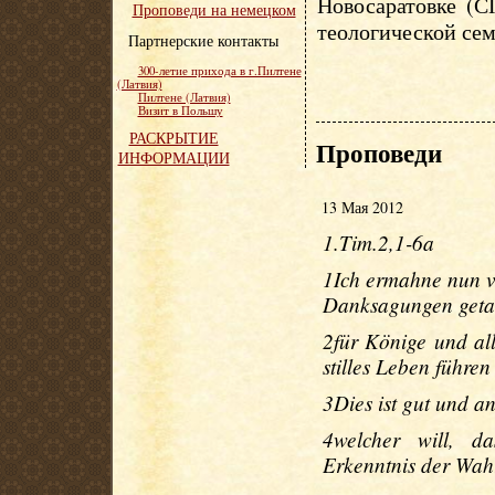
Новосаратовке (С
Проповеди на немецком
теологической сем
Партнерские контакты
300-летие прихода в г.Пилтене
(Латвия)
Пилтене (Латвия)
Визит в Польшу
РАСКРЫТИЕ
Проповеди
ИНФОРМАЦИИ
13 Мая 2012
1.Tim.2,1-6a
1Ich ermahne nun vo
Danksagungen getan
2für Könige und all
stilles Leben führen
3Dies ist gut und 
4welcher will, d
Erkenntnis der Wah