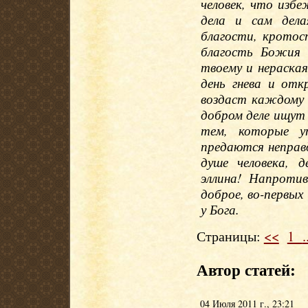
человек, что изб
дела и сам дел
благости, кротос
благость Божия 
твоему и нераская
день гнева и отк
воздаст каждому 
добром деле ищут 
тем, которые у
предаются неправд
душе человека, д
эллина! Напротив
доброе, во-первых
у Бога.
Страницы:
<<
1
.
Автор статей:
04 Июля 2011 г., 23:21