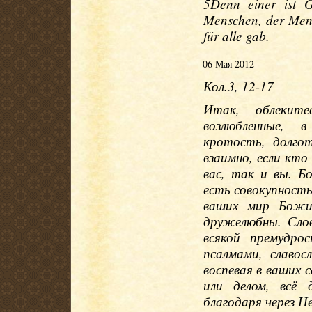
5Denn einer ist G
Menschen, der Mensc
für alle gab.
06 Мая 2012
Кол.3, 12-17
Итак, облекит
возлюбленные, в
кротость, долгот
взаимно, если кто
вас, так и вы. Б
есть совокупность
ваших мир Божи
дружелюбны. Слов
всякой премудро
псалмами, славос
воспевая в ваших с
или делом, всё 
благодаря через Н