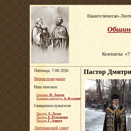
Евангелическо-Люте
Община
Контакты: +7 
Пастор Дмитри
Пятница, 7.08.2026
Вероисповедание
Наш епископ
И. Лаптев
Епископ
А. Кугаппи
Епископ-эмеритус
Священнослужители
Д. Лотов
Пастор
Е. Романенко
Пастор
Г. Азиков
Пастор
Лютеранский совет