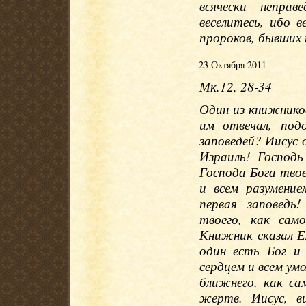
всячески непра
веселитесь, ибо в
пророков, бывших 
23 Октября 2011
Мк.12, 28-34
Один из книжников
им отвечал, под
заповедей? Иисус о
Израиль! Господ
Господа Бога твое
и всем разумени
первая заповедь
твоего, как сам
Книжник сказал Е
один есть Бог и
сердцем и всем ум
ближнего, как са
жертв. Иисус, в