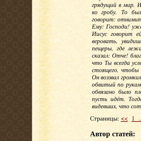
грядущий в мир. 
ко гробу. То бы
говорит: отнимит
Ему: Господи! уже
Иисус говорит е
веровать, увиди
пещеры, где леж
сказал: Отче! бла
что Ты всегда усл
стоящего, чтобы 
Он воззвал громки
обвитый по рукам 
обвязано было п
пусть идёт. Тог
видевших, что сотв
Страницы:
<<
1
.
Автор статей: