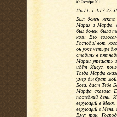
09 Октября 2011
Ин.11, 1-3.17-27.3
Был болен некто
Мария и Марфа, 
был болен, была т
ноги Его волоса
Господи! вот, ког
он уже четыре дня
стадиях в пятнад
Марии утешать их
идёт Иисус, пош
Тогда Марфа сказа
умер бы брат мой.
Бога, даст Тебе Б
Марфа сказала Ем
последний день. И
верующий в Меня,
верующий в Меня, 
Ему: так, Госпо