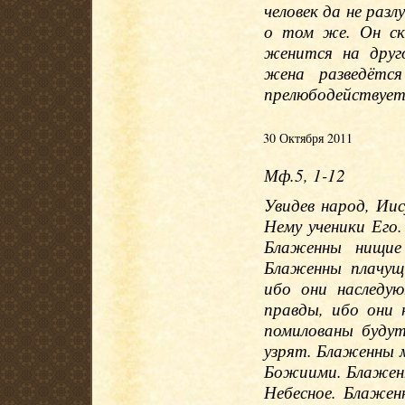
человек да не разл
о том же. Он ск
женится на друг
жена разведётс
прелюбодействует
30 Октября 2011
Мф.5, 1-12
Увидев народ, Иису
Нему ученики Его.
Блаженны нищие
Блаженны плачущ
ибо они наследу
правды, ибо они
помилованы буду
узрят. Блаженны 
Божиими. Блаженн
Небесное. Блажен