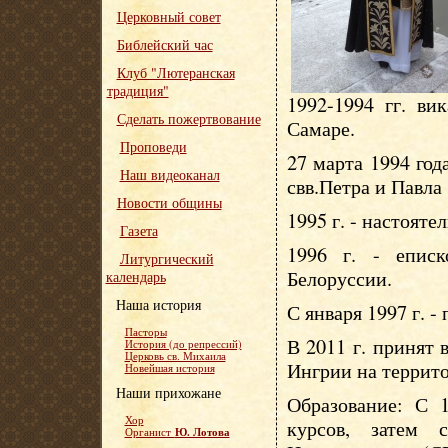
Церковный совет
Библейский час
Клуб "Лютеранская
традиция"
1992-1994 гг. ви
Сделать пожертвование
Самаре.
Проповеди
27 марта 1994 год
Наш видеоканал
свв.Петра и Павла
Новости общины
1995 г. - настояте
Газета
1996 г. - епис
Литургический
Белоруссии.
календарь
Наша история
С января 1997 г. -
Пасторы
В 2011 г. принят
История (до репрессий)
Церковь св. Михаила
Ингрии на террит
Новейшая история
Наши прихожане
Образование: С 1
Хор
курсов, затем 
Ю. Лотова
Органист