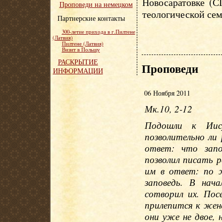
Новосаратовке (С
Проповеди на немецком
теологической сем
Партнерские контакты
300-летие прихода в г.Пилтене
(Латвия)
Пилтене (Латвия)
Визит в Польшу
РАСКРЫТИЕ
Проповеди
ИНФОРМАЦИИ
06 Ноября 2011
Мк.10, 2-12
Подошли к Иису
позволительно ли
ответ: что запо
позволил писать р
им в ответ: по 
заповедь. В нач
сотворил их. Пос
прилепится к жен
они уже не двое, 