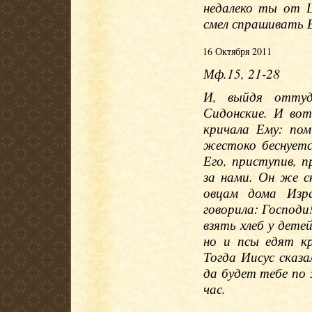
недалеко ты от 
смел спрашивать Е
16 Октября 2011
Мф.15, 21-28
И, выйдя оттуд
Сидонские. И вот
кричала Ему: пом
жестоко беснуетс
Его, приступив, 
за нами. Он же с
овцам дома Изра
говорила: Господи
взять хлеб у дете
но и псы едят к
Тогда Иисус сказа
да будет тебе по 
час.