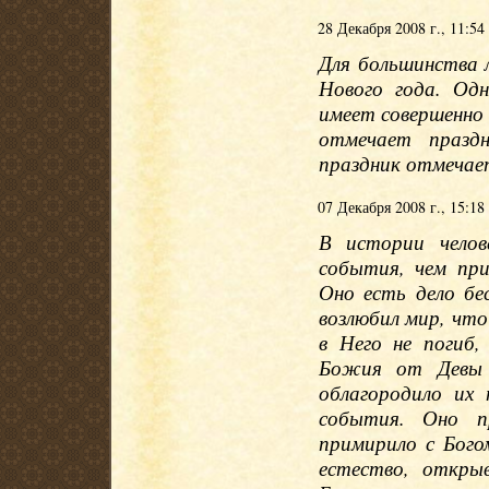
28 Декабря 2008 г., 11:54
Для большинства 
Нового года. Одн
имеет совершенно 
отмечает празд
праздник отмечает
07 Декабря 2008 г., 15:18
В истории челов
события, чем пр
Оно есть дело б
возлюбил мир, чт
в Него не погиб
Божия от Девы 
облагородило их 
события. Оно п
примирило с Бого
естество, откры