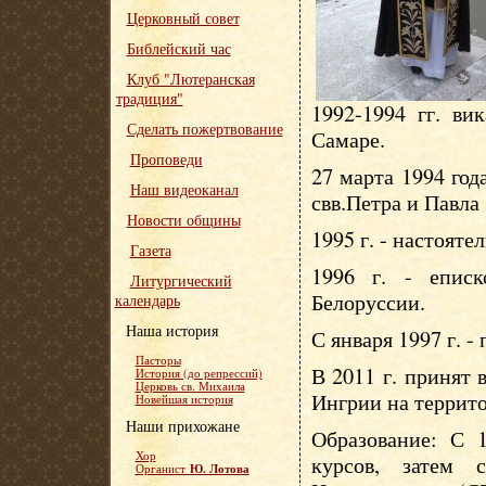
Церковный совет
Библейский час
Клуб "Лютеранская
традиция"
1992-1994 гг. ви
Сделать пожертвование
Самаре.
Проповеди
27 марта 1994 год
Наш видеоканал
свв.Петра и Павла
Новости общины
1995 г. - настояте
Газета
1996 г. - епис
Литургический
Белоруссии.
календарь
Наша история
С января 1997 г. -
Пасторы
В 2011 г. принят
История (до репрессий)
Церковь св. Михаила
Ингрии на террит
Новейшая история
Наши прихожане
Образование: С 1
Хор
курсов, затем 
Ю. Лотова
Органист