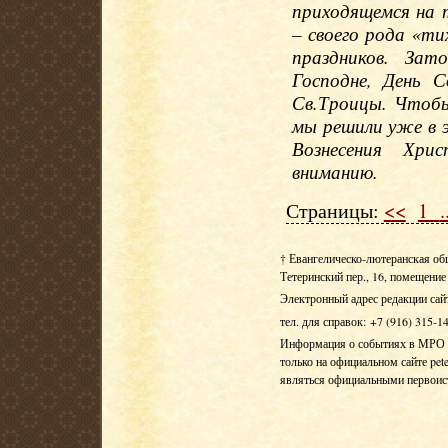
приходящемся на т
– своего рода «ти
праздников. За
Господне, День 
Св.Троицы. Чтоб
мы решили уже в 
Вознесения Хри
вниманию.
Страницы:
<<
1
.
† Евангелическо-лютеранская об
Тетеринский пер., 16, помещение 
Электронный адрес редакции сай
тел. для справок: +7 (916) 315-1
Информация о событиях в МРО Е
только на официальном сайте pete
являться официальными первои