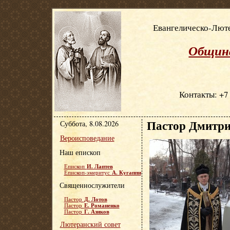
Евангелическо-Люте
Община
Контакты: +7 
Пастор Дмитри
Суббота, 8.08.2026
Вероисповедание
Наш епископ
И. Лаптев
Епископ
А. Кугаппи
Епископ-эмеритус
Священнослужители
Д. Лотов
Пастор
Е. Романенко
Пастор
Г. Азиков
Пастор
Лютеранский совет