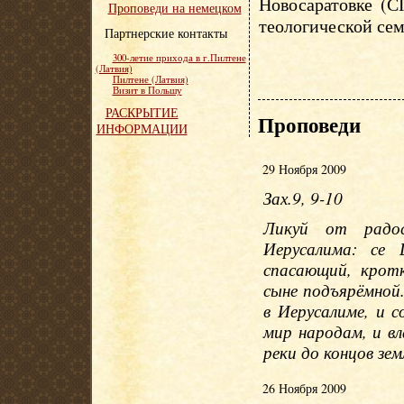
Новосаратовке (С
Проповеди на немецком
теологической сем
Партнерские контакты
300-летие прихода в г.Пилтене
(Латвия)
Пилтене (Латвия)
Визит в Польшу
РАСКРЫТИЕ
Проповеди
ИНФОРМАЦИИ
29 Ноября 2009
Зах.9, 9-10
Ликуй от радо
Иерусалима: се
спасающий, кротк
сыне подъярёмной.
в Иерусалиме, и 
мир народам, и в
реки до концов зем
26 Ноября 2009