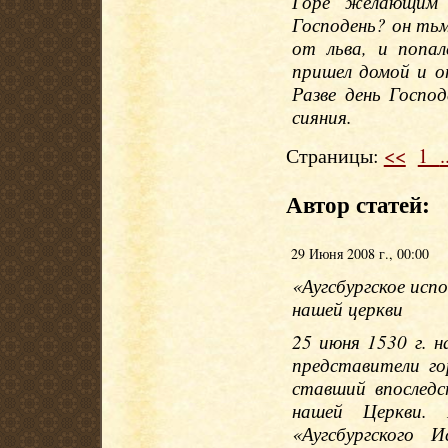
Горе желающим 
Господень? он тьм
от льва, и попал
пришел домой и оп
Разве день Госпо
сияния.
Страницы:
<<
1
.
Автор статей:
29 Июня 2008 г., 00:00
«Аугсбургское исп
нашей церкви
25 июня 1530 г. н
представители го
ставший впослед
нашей Церкви. 
«Аугсбургского 