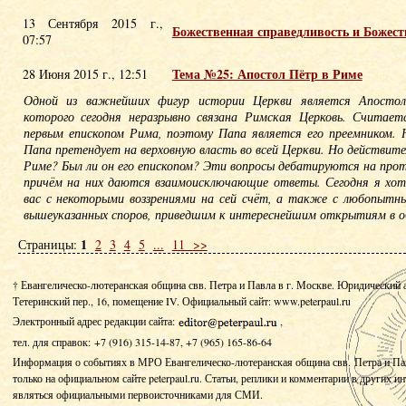
13 Сентября 2015 г.,
Божественная справедливость и Божест
07:57
Тема №25: Апостол Пётр в Риме
28 Июня 2015 г., 12:51
Одной из важнейших фигур истории Церкви является Апосто
которого сегодня неразрывно связана Римская Церковь. Считае
первым епископом Рима, поэтому Папа является его преемником. 
Папа претендует на верховную власть во всей Церкви. Но действите
Риме? Был ли он его епископом? Эти вопросы дебатируются на про
причём на них даются взаимоисключающие ответы. Сегодня я хот
вас с некоторыми воззрениями на сей счёт, а также с любопытн
вышеуказанных споров, приведшим к интереснейшим открытиям в об
1
Страницы:
2
3
4
5
...
11
>>
† Евангелическо-лютеранская община свв. Петра и Павла в г. Москве. Юридический 
Тетеринский пер., 16, помещение IV.
Официальный сайт: www.peterpaul.ru
Электронный адрес редакции сайта:
,
тел. для справок: +7 (916) 315-14-87, +7 (965) 165-86-64
Информация о событиях в МРО Евангелическо-лютеранская община свв. Петра и Па
только на официальном сайте peterpaul.ru. Статьи, реплики и комментарии в других и
являться официальными первоисточниками для СМИ.