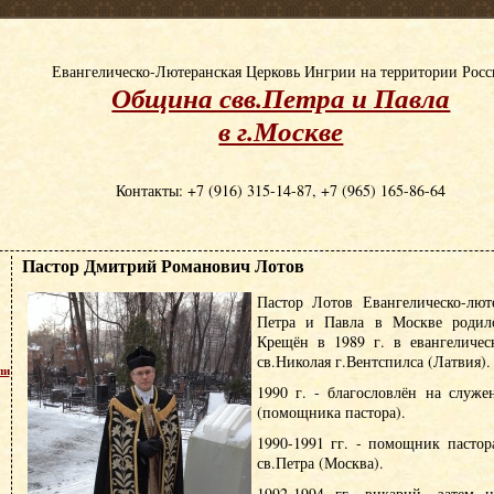
Евангелическо-Лютеранская Церковь Ингрии на территории Рос
Община свв.Петра и Павла
в г.Москве
Контакты: +7 (916) 315-14-87, +7 (965) 165-86-64
Пастор Дмитрий Романович Лотов
Пастор Лотов Евангелическо-лют
Петра и Павла в Москве родилс
Крещён в 1989 г. в евангеличес
св.Николая г.Вентспилса (Латвия).
пи
1990 г. - благословлён на служе
(помощника пастора).
1990-1991 гг. - помощник пасто
св.Петра (Москва).
1992-1994 гг. викарий, затем н