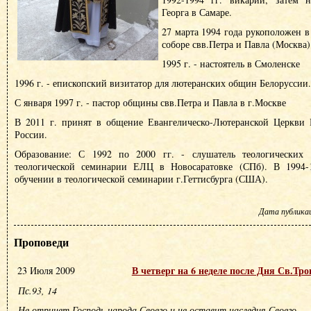
Георга в Самаре.
27 марта 1994 года рукоположен в
соборе свв.Петра и Павла (Москва)
1995 г. - настоятель в Смоленске
1996 г. - епископский визитатор для лютеранских общин Белоруссии.
С января 1997 г. - пастор общины свв.Петра и Павла в г.Москве
В 2011 г. принят в общение Евангелическо-Лютеранской Церкви
России.
Образование: С 1992 по 2000 гг. - слушатель теологических к
теологической семинарии ЕЛЦ в Новосаратовке (СПб). В 1994-1
обучении в теологической семинарии г.Геттисбурга (США).
Дата публикаци
Проповеди
В четверг на 6 неделе после Дня Св.Тр
23 Июля 2009
Пс.93, 14
Не отринет Господь народа Своего и не оставит наследия Своего.