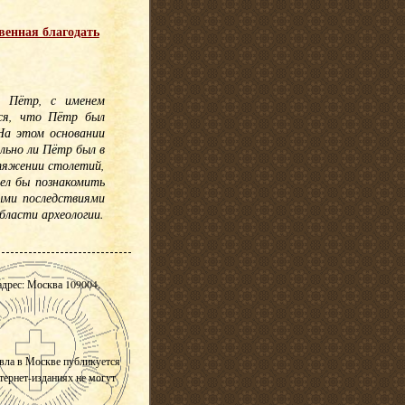
венная благодать
л Пётр, с именем
тся, что Пётр был
На этом основании
льно ли Пётр был в
тяжении столетий,
ел бы познакомить
ыми последствиями
ласти археологии.
адрес: Москва 109004,
вла в Москве публикуется
нтернет-изданиях не могут