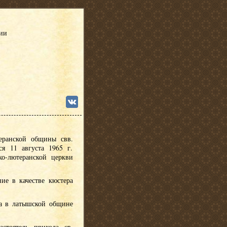
сии
еранской общины свв.
я 11 августа 1965 г.
ко-лютеранской церкви
ние в качестве кюстера
ра в латышской общине
астоятель прихода св.