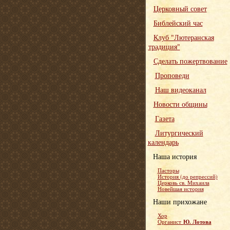
Церковный совет
Библейский час
Клуб "Лютеранская
традиция"
Сделать пожертвование
Проповеди
Наш видеоканал
Новости общины
Газета
Литургический
календарь
Наша история
Пасторы
История (до репрессий)
Церковь св. Михаила
Новейшая история
Наши прихожане
Хор
Ю. Лотова
Органист