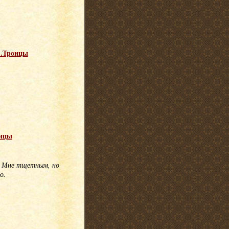
в.Троицы
оицы
ко Мне тщетным, но
о.