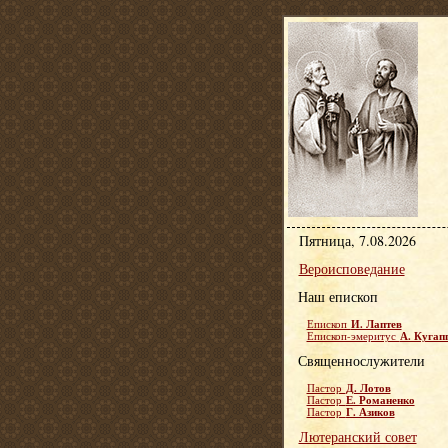
Пятница, 7.08.2026
Вероисповедание
Наш епископ
И. Лаптев
Епископ
А. Кугап
Епископ-эмеритус
Священнослужители
Д. Лотов
Пастор
Е. Романенко
Пастор
Г. Азиков
Пастор
Лютеранский совет