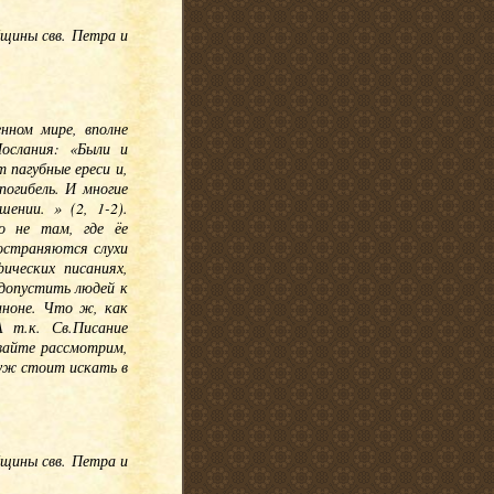
бщины свв. Петра и
нном мире, вполне
ослания: «Были и
 пагубные ереси и,
погибель. И многие
ении. » (2, 1-2).
о не там, где ёе
остраняются слухи
ических писаниях,
допустить людей к
аноне. Что ж, как
А т.к. Св.Писание
авайте рассмотрим,
уж стоит искать в
бщины свв. Петра и