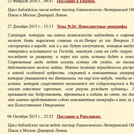
Послание к Евреям.
23 Февраля 2016 г., 09:47
Цикл библейских часов ведет пастор Евангелическо-Лютеранской О
Павла в Москве Дмитрий Лотов.
Тема №26: Новозаветные апокрифы
27 Декабря 2015 г., 15:13
Ситуация, которую мы имеем возможность наблюдать в совреме
может быть выражена словами св.ап.Петра из его Второго П
лжепророки в народе, как и у вас будут лжеучители, которые введут
отвергаясь искупившего их Господа, навлекут сами на себя скорую 
последуют их разврату, и через них путь истины будет в понош
Современные люди любят искать истину где угодно, но тольк
действительно можно найти. Именно поэтому периодически распр
о некоей особенной мудрости, сокрытой в новозаветных апокриф
которые утаиваются то Ватиканом, то ещё кем-нибудь, чтобы не 
истине, которая существенно отличается от содержащегося в К
гласит известное изречение, «сон разума рождает чудовищ». 
призывает нас бодрствовать, трезвиться и ходить во свете, то д
что именно представляют собою новозаветные апокрифы и так ли 
них Божественное Откровение.
Послание к Римлянам.
06 Октября 2015 г., 22:52
Цикл библейских часов ведет пастор Евангелическо-Лютеранской О
Павла в Москве Дмитрий Лотов.