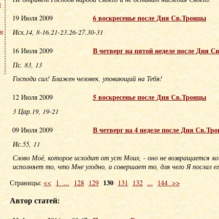
м
6 воскресенье после Дня Св.Троицы
19 Июля 2009
Исх.14, 8-16.21-23.26-27.30-31
не
В четверг на пятой неделе после Дня С
16 Июля 2009
Пс. 83, 13
Господи сил! Блажен человек, уповающий на Тебя!
5 воскресенье после Дня Св.Троицы
12 Июля 2009
3 Цар.19, 19-21
В четверг на 4 неделе после Дня Св.Тр
09 Июля 2009
Ис.55, 11
Слово Моё, которое исходит от уст Моих, - оно не возвращается 
исполняет то, что Мне угодно, и совершает то, для чего Я послал ег
130
Страницы:
<<
1
...
128
129
131
132
...
144
>>
Автор статей: