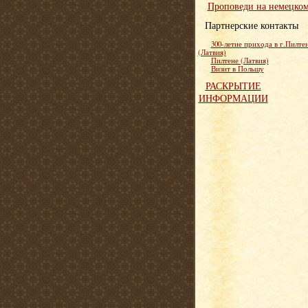
Проповеди на немецко
Партнерские контакты
300-летие прихода в г.Пилте
(Латвия)
Пилтене (Латвия)
Визит в Польшу
РАСКРЫТИЕ
ИНФОРМАЦИИ