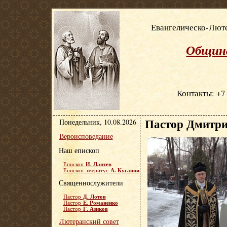
Евангелическо-Люте
Община
Контакты: +7 
Пастор Дмитри
Понедельник, 10.08.2026
Вероисповедание
Наш епископ
И. Лаптев
Епископ
А. Кугаппи
Епископ-эмеритус
Священнослужители
Д. Лотов
Пастор
Е. Романенко
Пастор
Г. Азиков
Пастор
Лютеранский совет