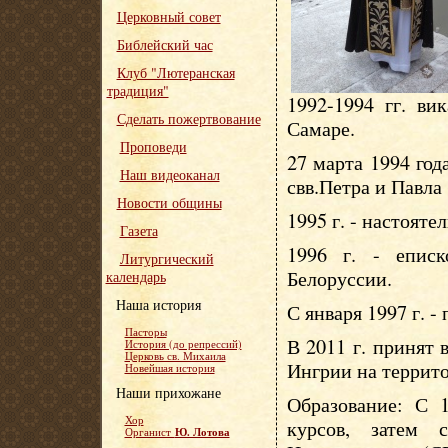
Церковный совет
Библейский час
Клуб "Лютеранская
традиция"
1992-1994 гг. ви
Сделать пожертвование
Самаре.
Проповеди
27 марта 1994 год
Наш видеоканал
свв.Петра и Павла
Новости общины
1995 г. - настояте
Газета
1996 г. - епис
Литургический
Белоруссии.
календарь
Наша история
С января 1997 г. -
Пасторы
В 2011 г. принят
История (до репрессий)
Церковь св. Михаила
Ингрии на террит
Новейшая история
Наши прихожане
Образование: С 1
Хор
курсов, затем 
Ю. Лотова
Органист