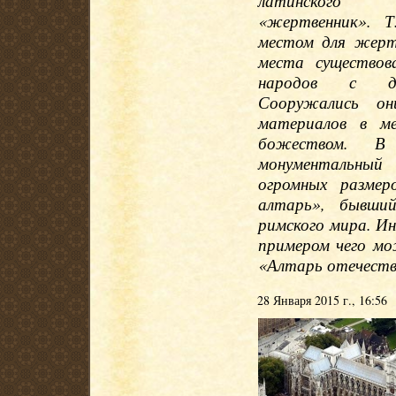
латинского 
«жертвенник». Т
местом для жерт
места существова
народов с др
Сооружались о
материалов в ме
божеством. В
монументальный
огромных размер
алтарь», бывший
римского мира. И
примером чего м
«Алтарь отечеств
28 Января 2015 г., 16:56