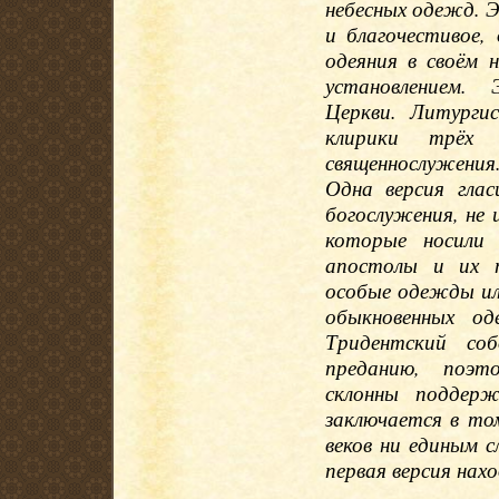
небесных одежд. Э
и благочестивое,
одеяния в своём 
установлением.
Церкви. Литурги
клирики трёх 
священнослужения.
Одна версия гла
богослужения, не 
которые носили
апостолы и их п
особые одежды или
обыкновенных од
Тридентский со
преданию, поэто
склонны поддерж
заключается в то
веков ни единым 
первая версия нах