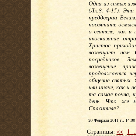
Одна из самых из
(Лк.8, 4-15). Эт
преддверии Велик
посвятить осмысл
о сеятеле, как и 
иносказание отр
Христос приходи
возвещает нам С
посредников. З
возвещение при
продолжается чер
общение святых. 
или иначе, как и 
та самая почва, 
день. Что же м
Спасителя?
20 Февраля 2011 г., 14:00
Страницы:
<<
1
.