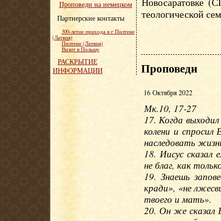
Новосаратовке (С
Проповеди на немецком
теологической сем
Партнерские контакты
300-летие прихода в г.Пилтене
(Латвия)
Пилтене (Латвия)
Визит в Польшу
РАСКРЫТИЕ
Проповеди
ИНФОРМАЦИИ
16 Октября 2022
Мк.10, 17-27
17. Когда выходил
колени и спросил 
наследовать жизн
18. Иисус сказал
не благ, как тольк
19. Знаешь запове
кради», «не лжес
твоего и мать».
20. Он же сказал 