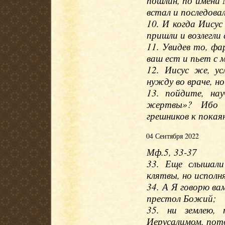
пошлин, по имени 
встал и последова
10. И когда Иисус
пришли и возлегли 
11. Увидев то, фа
ваш ест и пьет с
12. Иисус же, у
нужду во враче, но
13. пойдите, нау
жертвы»? Ибо Я
грешников к покая
04 Сентября 2022
Мф.5, 33-37
33. Еще слышали
клятвы, но исполн
34. А Я говорю вам
престол Божий;
35. ни землею,
Иерусалимом, пото