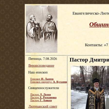
Евангелическо-Люте
Община
Контакты: +7 
Пастор Дмитри
Пятница, 7.08.2026
Вероисповедание
Наш епископ
И. Лаптев
Епископ
А. Кугаппи
Епископ-эмеритус
Священнослужители
Д. Лотов
Пастор
Е. Романенко
Пастор
Г. Азиков
Пастор
Лютеранский совет