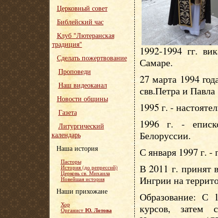
Церковный совет
Библейский час
Клуб "Лютеранская
традиция"
1992-1994 гг. ви
Сделать пожертвование
Самаре.
Проповеди
27 марта 1994 год
Наш видеоканал
свв.Петра и Павла
Новости общины
1995 г. - настояте
Газета
1996 г. - епис
Литургический
Белоруссии.
календарь
Наша история
С января 1997 г. -
Пасторы
В 2011 г. принят
История (до репрессий)
Церковь св. Михаила
Ингрии на террит
Новейшая история
Наши прихожане
Образование: С 1
Хор
курсов, затем 
Ю. Лотова
Органист