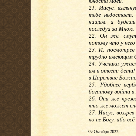
юности моей.
21. Иисус, взглян
тебе недостает:
нищим, и будешь
последуй за Мною, 
22. Он же, смут
потому что у него
23. И, посмотрев
трудно имеющим б
24. Ученики ужас
им в ответ: дети
в Царствие Божие
25. Удобнее вер
богатому войти в
26. Они же чрезв
кто же может сп
27. Иисус, воззре
но не Богу, ибо вс
09 Октября 2022