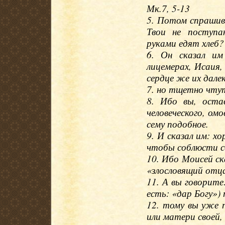
Мк.7, 5-13
5. Потом спрашив
Твои не поступ
руками едят хлеб?
6. Он сказал им
лицемерах, Исаия,
сердце же их дал
7. но тщетно чтут
8. Ибо вы, оста
человеческого, омо
сему подобное.
9. И сказал им: х
чтобы соблюсти с
10. Ибо Моисей ск
«злословящий отц
11. А вы говорит
есть: «дар Богу») 
12. тому вы уже п
или матери своей,