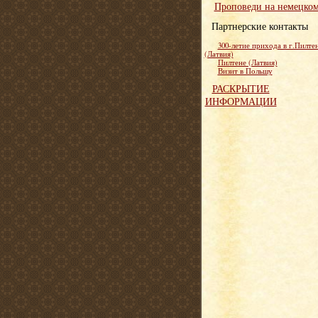
Проповеди на немецко
Партнерские контакты
300-летие прихода в г.Пилте
(Латвия)
Пилтене (Латвия)
Визит в Польшу
РАСКРЫТИЕ
ИНФОРМАЦИИ