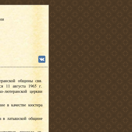
сии
еранской общины свв.
я 11 августа 1965 г.
ко-лютеранской церкви
ние в качестве кюстера
ра в латышской общине
астоятель прихода св.