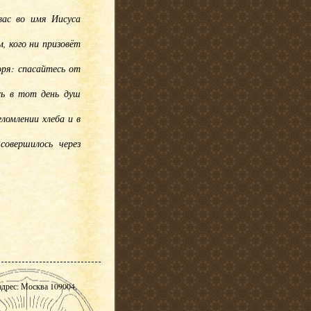
вас во имя Иисуса
, кого ни призовёт
оря: спасайтесь от
сь в тот день душ
ломлении хлеба и в
овершилось через
адрес: Москва 109004,