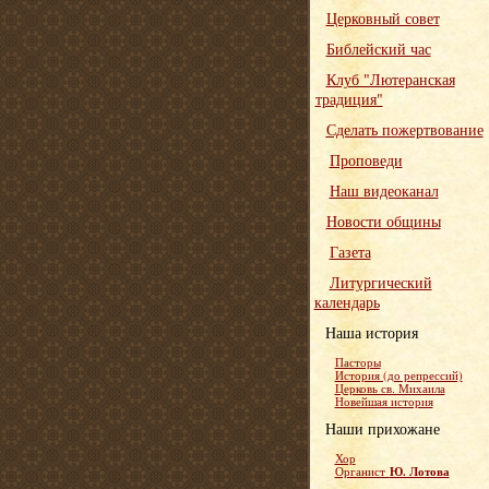
Церковный совет
Библейский час
Клуб "Лютеранская
традиция"
Сделать пожертвование
Проповеди
Наш видеоканал
Новости общины
Газета
Литургический
календарь
Наша история
Пасторы
История (до репрессий)
Церковь св. Михаила
Новейшая история
Наши прихожане
Хор
Ю. Лотова
Органист