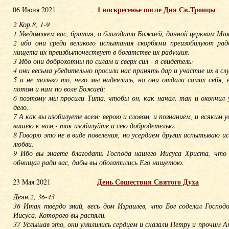
1 воскресенье после Дня Св.Троицы
06 Июня 2021
2 Кор.8, 1-9
1 Уведомляем вас, братия, о благодати Божией, данной церквам Ма
2 ибо они среди великого испытания скорбями преизобилуют рад
нищета их преизбыточествует в богатстве их радушия.
3 Ибо они доброхотны по силам и сверх сил - я свидетель:
4 они весьма убедительно просили нас принять дар и участие их в с
5 и не только то, чего мы надеялись, но они отдали самих себя, в
потом и нам по воле Божией;
6 поэтому мы просили Тита, чтобы он, как начал, так и окончил 
дело.
7 А как вы изобилуете всем: верою и словом, и познанием, и всяким 
вашею к нам,- так изобилуйте и сею добродетелью.
8 Говорю это не в виде повеления, но усердием других испытываю и
любви.
9 Ибо вы знаете благодать Господа нашего Иисуса Христа, что 
обнищал ради вас, дабы вы обогатились Его нищетою.
День Сошествия Святого Духа
23 Мая 2021
Деян.2, 36-43
36 Итак твёрдо знай, весь дом Израилев, что Бог соделал Господ
Иисуса, Которого вы распяли.
37 Услышав это, они умилились сердцем и сказали Петру и прочим 