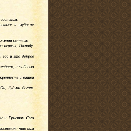
кедонским,
остью; и глубокая
лужении святым;
о-первых, Господу,
у вас и это доброе
усердием, и любовью
скренность и вашей
Он, будучи богат,
ом и Христом Сего
Апостолам: что нам