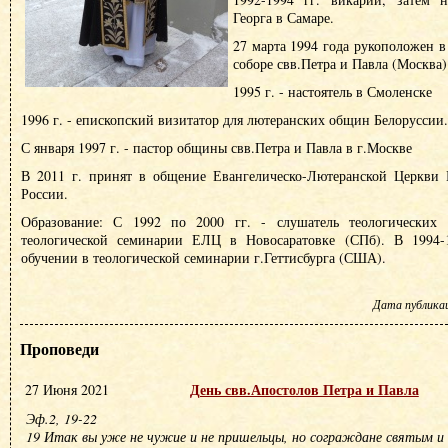
Георга в Самаре.
27 марта 1994 года рукоположен в
соборе свв.Петра и Павла (Москва)
1995 г. - настоятель в Смоленске
1996 г. - епископский визитатор для лютеранских общин Белоруссии.
С января 1997 г. - пастор общины свв.Петра и Павла в г.Москве
В 2011 г. принят в общение Евангелическо-Лютеранской Церкви
России.
Образование: С 1992 по 2000 гг. - слушатель теологических к
теологической семинарии ЕЛЦ в Новосаратовке (СПб). В 1994-1
обучении в теологической семинарии г.Геттисбурга (США).
Дата публикаци
Проповеди
День свв.Апостолов Петра и Павла
27 Июня 2021
Эф.2, 19-22
19 Итак вы уже не чужие и не пришельцы, но сограждане святым и 