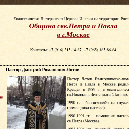
Евангелическо-Лютеранская Церковь Ингрии на территории Рос
Община свв.Петра и Павла
в г.Москве
Контакты: +7 (916) 315-14-87, +7 (965) 165-86-64
Пастор Дмитрий Романович Лотов
Пастор Лотов Евангелическо-лют
Петра и Павла в Москве родилс
Крещён в 1989 г. в евангеличес
св.Николая г.Вентспилса (Латвия).
пи
1990 г. - благословлён на служе
(помощника пастора).
1990-1991 гг. - помощник пасто
св.Петра (Москва).
1992-1994 гг. викарий, затем н