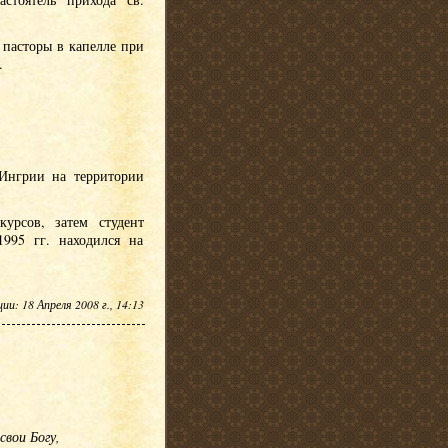
 пасторы в капелле при
.
 Ингрии на территории
урсов, затем студент
995 гг. находился на
и: 18 Апреля 2008 г., 14:13
свои Богу,