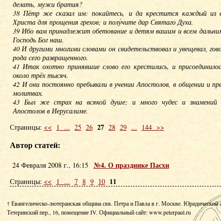
делать, мужи братия?
38 Пётр же сказал им: покайтесь, и да крестится каждый из 
Христа для прощения грехов; и полу́чите дар Святаго Духа.
39 Ибо вам принадлежит обетование и детям вашим и всем дальним
Господь Бог наш.
40 И другими многими словами он свидетельствовал и увещевал, гов
рода сего развращенного.
41 Итак охотно принявшие слово его крестились, и присоединило
около трёх тысяч.
42 И они постоянно пребывали в учении Апостолов, в общении и пре
молитвах.
43 Был же страх на всякой душе; и много чудес и знамений с
Апостолов в Иерусалиме.
27
Страницы:
<<
1
...
25
26
28
29
...
144
>>
Автор статей:
№4. О празднике Пасхи
24 Февраля 2008 г., 16:15
11
Страницы:
<<
1
...
7
8
9
10
† Евангелическо-лютеранская община свв. Петра и Павла в г. Москве. Юридический 
Тетеринский пер., 16, помещение IV.
Официальный сайт: www.peterpaul.ru