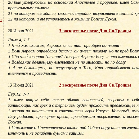
20 быв утверждены на основании Апостолов и пророков, имея Сам
м
краеугольным камнем
21 на котором все здание, слагаясь стройно, возрастает в святый хр
22 на котором и вы устрояетесь в жилище Божие Духом.
не
3 воскресенье после Дня Св.Троицы
20 Июня 2021
Римл.4, 1-5
1 Что́ же, скажем, Авраам, отец наш, приобрёл по плоти?
2 Если Авраам оправдался делами, он имеет похвалу, но не пред Бого
3 Ибо что́ говорит Писание? Поверил Авраам Богу, и это вменилось 
4 Воздаяние делающему вменяется не по милости, но по долгу.
5 А не делающему, но верующему в Того, Кто оправдывает нече
вменяется в праведность.
2 воскресенье после Дня Св.Троицы
13 Июня 2021
Евр.12, 1-4
1…имея вокруг себя такое облако свидетелей, свергнем с себ
запинающий нас грех и с терпением будем проходить предлежащее 
2 взирая на начальника и совершителя веры Иисуса, Который, вм
Ему радости, претерпел крест, пренебрегши посрамление, и воссе
Божия.
3 Помыслите о Претерпевшем такое над Собою поругание от грешни
изнемочь и не ослабеть душами вашими.