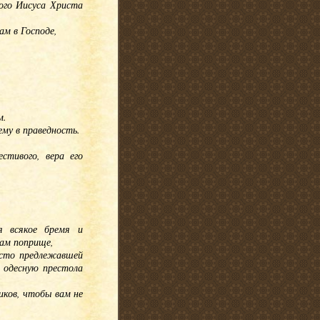
ого Иисуса Христа
ам в Господе,
м.
ему в праведность.
стивого, вера его
я всякое бремя и
нам поприще,
есто предлежавшей
л одесную престола
ков, чтобы вам не