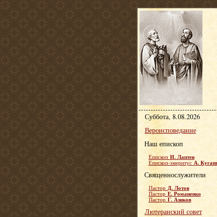
Суббота, 8.08.2026
Вероисповедание
Наш епископ
И. Лаптев
Епископ
А. Кугап
Епископ-эмеритус
Священнослужители
Д. Лотов
Пастор
Е. Романенко
Пастор
Г. Азиков
Пастор
Лютеранский совет