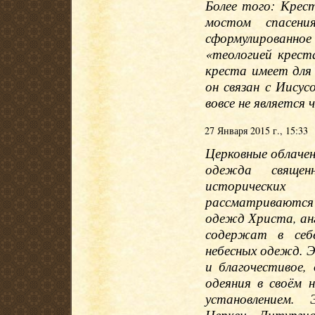
Более того: Крес
мостом спасени
сформулированно
«теологией крест
креста имеет для 
он связан с Иису
вовсе не является
27 Января 2015 г., 15:33
Церковные облачен
одежда священ
исторических
рассматриваются 
одежд Христа, анг
содержат в себ
небесных одежд. Э
и благочестивое,
одеяния в своём 
установлением.
Церкви. Литурги