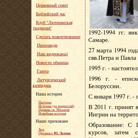
Церковный совет
Библейский час
Клуб "Лютеранская
традиция"
1992-1994 гг. ви
Сделать пожертвование
Самаре.
Проповеди
27 марта 1994 год
Наш видеоканал
свв.Петра и Павла
Новости общины
1995 г. - настояте
Газета
1996 г. - епис
Литургический
Белоруссии.
календарь
Наша история
С января 1997 г. -
Пасторы
В 2011 г. принят
История (до репрессий)
Церковь св. Михаила
Ингрии на террит
Новейшая история
Наши прихожане
Образование: С 1
Хор
курсов, затем 
Ю. Лотова
Органист