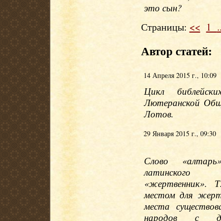
это сын?
Страницы:
<<
1
.
Автор статей:
14 Апреля 2015 г., 10:09
Цикл библейски
Лютеранской Общ
Лотов.
29 Января 2015 г., 09:30
Слово «алтар
латинского 
«жертвенник». Т
местом для жерт
места существова
народов с др