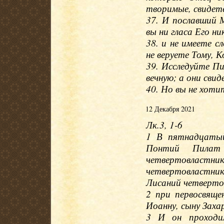
творимые, свидет
37. И пославший 
вы ни гласа Его ни
38. и не имеете с
не веруете Тому, 
39. Исследуйте Пи
вечную; а они сви
40. Но вы не хот
12 Декабря 2021
Лк.3, 1-6
1 В пятнадцатый
Понтий Пилат
четвертовласт
четвертовластни
Лисаний четвертов
2 при первосвяще
Иоанну, сыну Заха
3 И он проходил