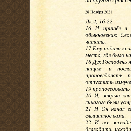
до другого края не
28 Ноября 2021
Лк.4, 16-22
16 И пришёл в Н
обыкновению Свое
читать.
17 Ему подали кни
место, где было н
18 Дух Господень 
нищим, и посла
проповедовать п
отпустить измучен
19 проповедовать 
20 И, закрыв кни
синагоге были уст
21 И Он начал го
слышанное вами.
22 И все засвид
благодати, исходи