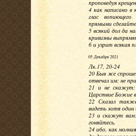
проповедуя крещен
4 как написано в 
глас вопиющего
прямыми сделайте
5 всякий дол да на
кривизны выпрямят
6 и узрит всякая 
05 Декабря 2021
Лк.17, 20-24
20 Быв же спроше
отвечал им: не п
21 и не скажут:
Царствие Божие в
22 Сказал также
видеть хотя один 
23 и скажут вам: 
гоняйтесь,
24 ибо, как молни