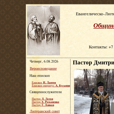
Евангелическо-Люте
Община
Контакты: +7 
Пастор Дмитри
Четверг, 6.08.2026
Вероисповедание
Наш епископ
И. Лаптев
Епископ
А. Кугаппи
Епископ-эмеритус
Священнослужители
Д. Лотов
Пастор
Е. Романенко
Пастор
Г. Азиков
Пастор
Лютеранский совет