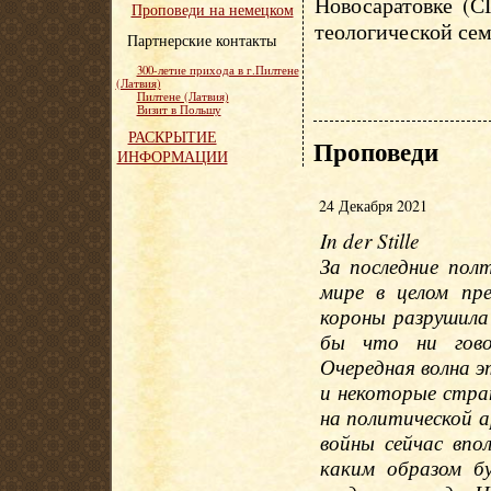
Новосаратовке (С
Проповеди на немецком
теологической сем
Партнерские контакты
300-летие прихода в г.Пилтене
(Латвия)
Пилтене (Латвия)
Визит в Польшу
РАСКРЫТИЕ
Проповеди
ИНФОРМАЦИИ
24 Декабря 2021
In der Stille
За последние пол
мире в целом пр
короны разрушила 
бы что ни гово
Очередная волна э
и некоторые стра
на политической 
войны сейчас впо
каким образом б