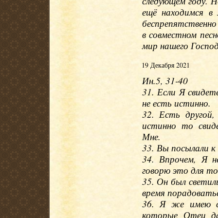
следующем году. Н
ещё находимся в
беспрепятственно
в совместном песн
мир нашего Господ
19 Декабря 2021
Ин.5, 31-40
31. Если Я свиде
не есть истинно.
32. Есть другой
истинно то свид
Мне.
33. Вы посылали к
34. Впрочем, Я н
говорю это для то
35. Он был светил
время порадоватьс
36. Я же имею с
которые Отец да