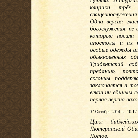
клирики трёх 
священнослужения.
Одна версия гла
богослужения, не 
которые носили
апостолы и их п
особые одежды или
обыкновенных од
Тридентский со
преданию, поэто
склонны поддерж
заключается в то
веков ни единым 
первая версия нах
07 Октября 2014 г., 10:17
Цикл библейски
Лютеранской Общ
Лотов.