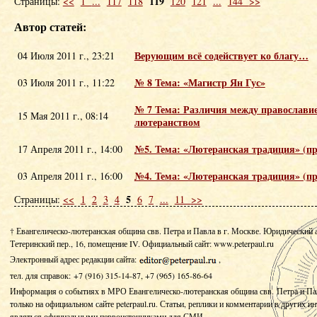
119
Страницы:
<<
1
...
117
118
120
121
...
144
>>
Автор статей:
Верующим всё содействует ко благу…
04 Июля 2011 г., 23:21
№ 8 Тема: «Магистр Ян Гус»
03 Июля 2011 г., 11:22
№ 7 Тема: Различия между православи
15 Мая 2011 г., 08:14
лютеранством
№5. Тема: «Лютеранская традиция» (п
17 Апреля 2011 г., 14:00
№4. Тема: «Лютеранская традиция» (п
03 Апреля 2011 г., 16:00
5
Страницы:
<<
1
2
3
4
6
7
...
11
>>
† Евангелическо-лютеранская община свв. Петра и Павла в г. Москве. Юридический 
Тетеринский пер., 16, помещение IV.
Официальный сайт: www.peterpaul.ru
Электронный адрес редакции сайта:
,
тел. для справок: +7 (916) 315-14-87, +7 (965) 165-86-64
Информация о событиях в МРО Евангелическо-лютеранская община свв. Петра и Па
только на официальном сайте peterpaul.ru. Статьи, реплики и комментарии в других и
являться официальными первоисточниками для СМИ.