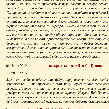
чтобы изгонять их и врачевать всякую болезнь и всякую немощ
послал Он, и заповедал им, говоря: на путь к язычникам не 
Самарянский не входите; а идите наипаче к погибшим овцам дома И
проповедуйте, что приблизилось Царство Небесное; больных исцел
очищайте, мёртвых воскрешайте, бесов изгоняйте; даром получили,
берите с собою ни золота, ни серебра, ни меди в поясы свои, ни сумы
одежд, ни обуви, ни посоха, ибо трудящийся достоин пропитания.
или селение ни вошли вы, наведывайтесь, кто в нем достоин, и там
не выйдете; а входя в дом, приветствуйте его, говоря: мир дому сем
достоин, то мир ваш придет на него; если же не будет достоин,
возвратится. А если кто не примет вас и не послушает слов ваших, 
или из города того, отрясите прах от ног ваших; истинно говорю в
земле Содомской и Гоморрской в день суда, нежели городу тому.
1 воскресенье после Дня Св.Троицы
06 Июня 2010
2 Тим.3, 13-17
Злые же люди и обманщики будут преуспевать во зле, вводя
заблуждаясь. А ты пребывай в том, чему научен и что тебе ввер
научен. Притом же ты из детства знаешь священные писани
умудрить тебя во спасение верою во Христа Иисуса. Всё Писание
полезно для научения, для обличения, для исправления, для наставл
да будет совершен Божий человек, ко всякому доброму делу приготов