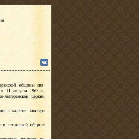
сии
еранской общины свв.
я 11 августа 1965 г.
ко-лютеранской церкви
ние в качестве кюстера
ра в латышской общине
астоятель прихода св.