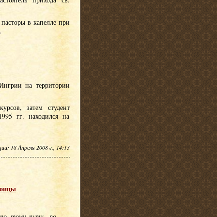
 пасторы в капелле при
.
 Ингрии на территории
урсов, затем студент
995 гг. находился на
и: 18 Апреля 2008 г., 14:13
роицы
 по тому пути, по