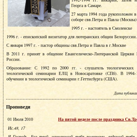
Георга в Самаре.
27 марта 1994 года рукоположен в
соборе свв.Петра и Павла (Москва)
1995 г. - настоятель в Смоленске
1996 г. - епископский визитатор для лютеранских общин Белоруссии.
С января 1997 г. - пастор общины свв.Петра и Павла в г.Москве
В 2011 г. принят в общение Евангелическо-Лютеранской Церкви
России.
Образование: С 1992 по 2000 гг. - слушатель теологических к
теологической семинарии ЕЛЦ в Новосаратовке (СПб). В 1994-1
обучении в теологической семинарии г.Геттисбурга (США).
Дата публикаци
Проповеди
На пятой неделе после праздника Св.Т
01 Июля 2010
Ис.48, 17
Я Господь, Бог твой, научающий тебя полезному, ведущий тебя