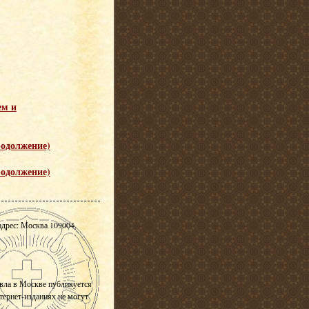
ем и
родолжение)
родолжение)
адрес: Москва 109004,
вла в Москве публикуется
нтернет-изданиях не могут