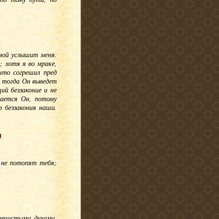
 мой услышит меня.
; хотя я во мраке,
что согрешил пред
; тогда Он выведет
ий беззаконие и не
вается Он, потому
 беззакония наши.
ы
и не потопят тебя;
нечистыми духами,