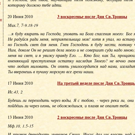
м
которому должно тебе идти.
3 воскресенье после Дня Св.Троицы
20 Июня 2010
не
Мих.7, 7-9.18-19
…я буду взирать на Господа, уповать на Бога спасения моего: Бог
Не радуйся ради меня, неприятельница моя! хотя я упал, но встану
но Господь свет для меня. Гнев Господень я буду нести, потому 
Ним, доколе Он не решит дела моего и не совершит суда надо мною
меня на свет, и я увижу правду Его. … Кто Бог, как Ты, прощающ
вменяющий преступления остатку наследия Твоего? не вечно гне
что любит миловать. Он опять умилосердится над нами, изгладит
Ты ввергнешь в пучину морскую все грехи наши.
На третьей неделе после Дня Св.Троиц
17 Июня 2010
Ис.43, 2
Будешь ли переходить через воды, Я с тобою, - через реки ли, он
пойдёшь ли через огонь, не обожжёшься, и пламя не опалит тебя.
2 воскресенье после Дня Св.Троицы
13 Июня 2010
Мф.10, 1.5-15
И призвав двенадцать учеников Своих, Иисус дал им власть над 