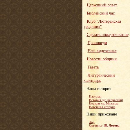
Церковный совет
Библейский час
Клуб "Лютеранская
традиция"
Сделать пожертвование
Проповеди
Наш видеоканал
Новости общины
Газета
Литургический
календарь
Наша история
Пасторы
История (до репрессий)
Церковь св. Михаила
Новейшая история
Наши прихожане
Хор
Ю. Лотова
Органист