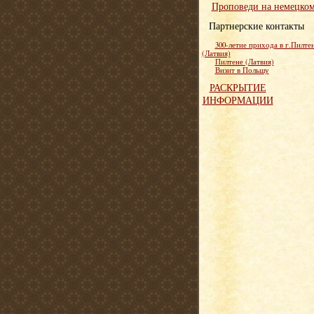
Проповеди на немецко
Партнерские контакты
300-летие прихода в г.Пилте
(Латвия)
Пилтене (Латвия)
Визит в Польшу
РАСКРЫТИЕ
ИНФОРМАЦИИ