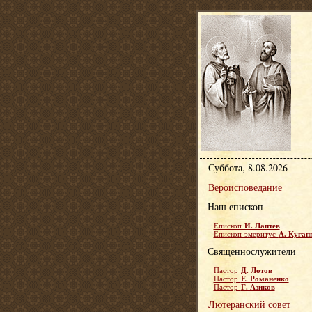
Суббота, 8.08.2026
Вероисповедание
Наш епископ
И. Лаптев
Епископ
А. Кугап
Епископ-эмеритус
Священнослужители
Д. Лотов
Пастор
Е. Романенко
Пастор
Г. Азиков
Пастор
Лютеранский совет