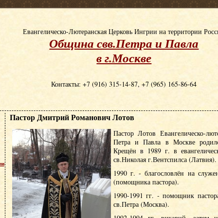
Евангелическо-Лютеранская Церковь Ингрии на территории Рос
Община свв.Петра и Павла
в г.Москве
Контакты: +7 (916) 315-14-87, +7 (965) 165-86-64
Пастор Дмитрий Романович Лотов
Пастор Лотов Евангелическо-лют
Петра и Павла в Москве родилс
Крещён в 1989 г. в евангеличес
св.Николая г.Вентспилса (Латвия).
пи
1990 г. - благословлён на служе
(помощника пастора).
1990-1991 гг. - помощник пасто
св.Петра (Москва).
1992-1994 гг. викарий, затем н