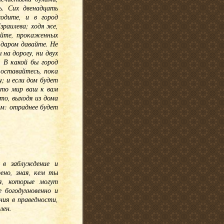
ь. Сих двенадцать
ходите, и в город
зраилева; ходя же,
яйте, прокаженных
 даром давайте. Не
 на дорогу, ни двух
 В какой бы город
 оставайтесь, пока
у; и если дом будет
 то мир ваш к вам
то, выходя из дома
ам: отраднее будет
 в заблуждение и
ено, зная, кем ты
я, которые могут
 богодухновенно и
ения в праведности,
лен.