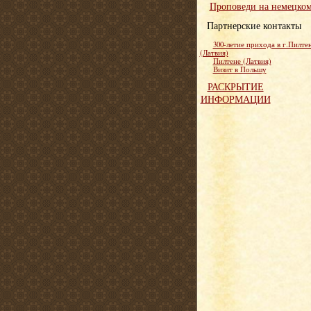
Проповеди на немецко
Партнерские контакты
300-летие прихода в г.Пилте
(Латвия)
Пилтене (Латвия)
Визит в Польшу
РАСКРЫТИЕ
ИНФОРМАЦИИ