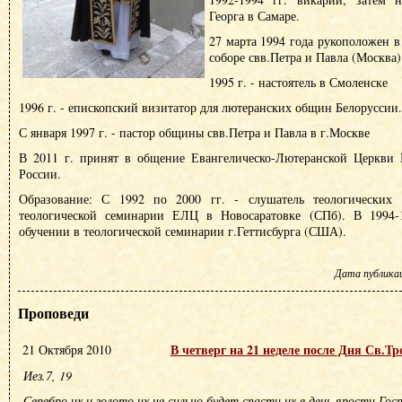
Георга в Самаре.
27 марта 1994 года рукоположен в
соборе свв.Петра и Павла (Москва)
1995 г. - настоятель в Смоленске
1996 г. - епископский визитатор для лютеранских общин Белоруссии.
С января 1997 г. - пастор общины свв.Петра и Павла в г.Москве
В 2011 г. принят в общение Евангелическо-Лютеранской Церкви
России.
Образование: С 1992 по 2000 гг. - слушатель теологических к
теологической семинарии ЕЛЦ в Новосаратовке (СПб). В 1994-1
обучении в теологической семинарии г.Геттисбурга (США).
Дата публикаци
Проповеди
В четверг на 21 неделе после Дня Св.Т
21 Октября 2010
Иез.7, 19
Серебро их и золото их не сильно будет спасти их в день ярости Гос