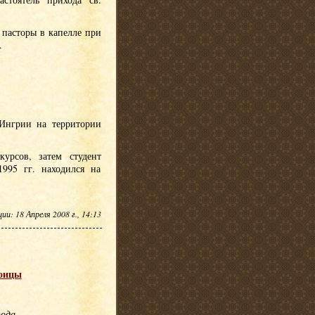
 пасторы в капелле при
.
 Ингрии на территории
урсов, затем студент
995 гг. находился на
и: 18 Апреля 2008 г., 14:13
роицы
пода.