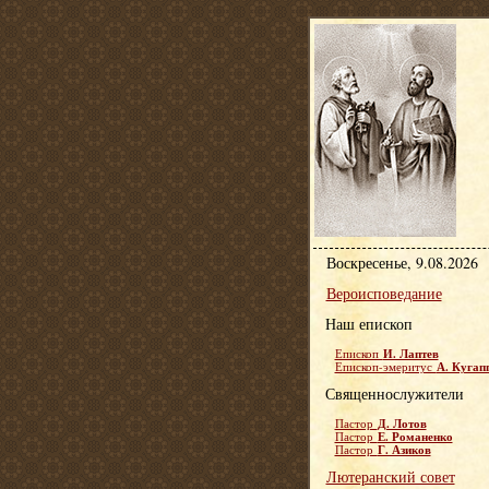
Воскресенье, 9.08.2026
Вероисповедание
Наш епископ
И. Лаптев
Епископ
А. Кугап
Епископ-эмеритус
Священнослужители
Д. Лотов
Пастор
Е. Романенко
Пастор
Г. Азиков
Пастор
Лютеранский совет