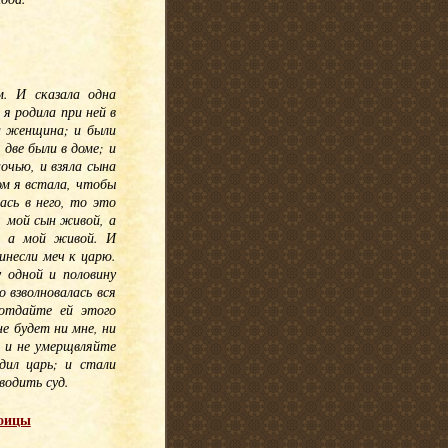
. И сказала одна
я родила при ней в
та женщина; и были
 две были в доме; и
очью, и взяла сына
ом я встала, чтобы
ась в него, то это
, мой сын живой, а
, а мой живой. И
инесли меч к царю.
 одной и половину
 взволновалась вся
 отдайте ей этого
не будет ни мне, ни
, и не умерщвляйте
дил царь; и стали
водить суд.
роицы