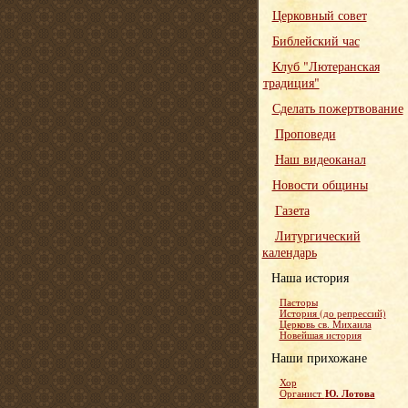
Церковный совет
Библейский час
Клуб "Лютеранская
традиция"
Сделать пожертвование
Проповеди
Наш видеоканал
Новости общины
Газета
Литургический
календарь
Наша история
Пасторы
История (до репрессий)
Церковь св. Михаила
Новейшая история
Наши прихожане
Хор
Ю. Лотова
Органист