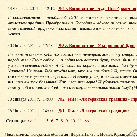
№40. Богоявление - чудо Преображения
13 Февраля 2011 г., 12:12
В соответствии с традицией ЕЛЦ, в последнее воскресенье пос
отмечаем праздник Преображения Господня – одного из самых знач
Божественной природы Спасителя, явившегося апостолам, как 
жизни.
№39. Богоявление - Усмиряющий бурю
30 Января 2011 г., 17:28
Вечером того дня <Иисус> сказал им: переправимся на ту сторону
народ, взяли Его с собою … и поднялась великая буря; волны били в
уже наполнялась водою. А Он спал на корме на возглавии. Его бу
Учитель! Неужели Тебе нужды нет, что мы погибаем? И, встав, Он
сказал морю: умолкни, перестань. И ветер утих, и сделалась велика
им: что вы так боязливы? Как у вас нет веры? И убоялись страхом 
между собою: кто же Сей, что и ветер и море повинуются Ему? (Мк
№2. Тема: «Лютеранская традиция» (п
30 Января 2011 г., 14:00
№1. Тема: «Лютеранская традиция»
16 Января 2011 г., 14:00
7
Страницы:
<<
1
...
5
6
8
9
10
11
>>
† Евангелическо-лютеранская община свв. Петра и Павла в г. Москве. Юридический 