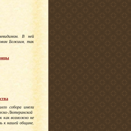
невидимом. В ней
ловом Божиим, так
роицы
ства
его собора имели
ческо-Лютеранской
ак как возможно не
ь к нашей общине,