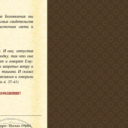
ле Богоявления мы
имых свидетельств
источник света и
. И они, отпустив
 лодку, так что она
дят и говорят Ему:
 запретил ветру и
я тишина. И сказал
великим и говорили
.4, 35-41)
родолжение)
адрес: Москва 109004,