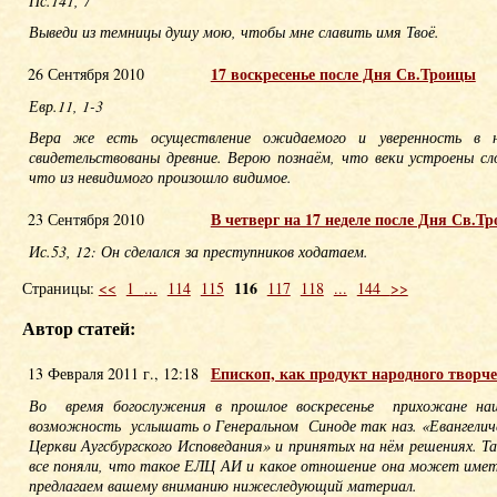
Пс.141, 7
Выведи из темницы душу мою, чтобы мне славить имя Твоё.
17 воскресенье после Дня Св.Троицы
26 Сентября 2010
Евр.11, 1-3
Вера же есть осуществление ожидаемого и уверенность в 
свидетельствованы древние. Верою познаём, что веки устроены с
что из невидимого произошло видимое.
В четверг на 17 неделе после Дня Св.Т
23 Сентября 2010
Ис.53, 12: Он сделался за преступников ходатаем.
116
Страницы:
<<
1
...
114
115
117
118
...
144
>>
Автор статей:
Епископ, как продукт народного творче
13 Февраля 2011 г., 12:18
Во время богослужения в прошлое воскресенье прихожане наш
возможность услышать о Генеральном Синоде так наз. «Евангели
Церкви Аугсбургского Исповедания» и принятых на нём решениях. Т
все поняли, что такое ЕЛЦ АИ и какое отношение она может имет
предлагаем вашему вниманию нижеследующий материал.