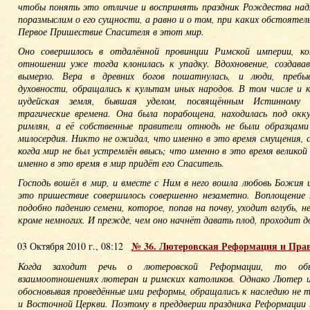
чтобы понять это отличие и воспринять праздник Рождества на
поразмыслим о его сущности, а равно и о том, при каких обстоятел
Первое Пришествие Спасителя в этот мир.
Оно совершилось в отдалённой провинции Римской империи, ко
отношении уже тогда клонилась к упадку. Вдохновение, создава
вымерло. Вера в древних богов пошатнулась, и люди, пребы
духовности, обращались к культам иных народов. В том числе и к
иудейская земля, бывшая уделом, посвящённым Истинному 
трагические времена. Она была порабощена, находилась под окку
римлян, а её собственные правители отнюдь не были образцами
милосердия. Никто не ожидал, что именно в это время смущения, 
когда мир не был устремлён ввысь; что именно в это время великой
именно в это время в мир придёт его Спаситель.
Господь вошёл в мир, и вместе с Ним в него вошла любовь Божия 
это пришествие совершилось совершенно незаметно. Воплощение
подобно падению семени, которое, попав на почву, уходит вглубь, н
кроме немногих. И прежде, чем оно начнёт давать плод, проходит д
№ 36. Лютеровская Реформация и Пра
03 Октября 2010 г., 08:12
Когда заходит речь о лютеровской Реформации, то об
взаимоотношениях лютеран и римских католиков. Однако Лютер и
обосновывая проведённые ими реформы, обращались к наследию не т
и Восточной Церкви. Поэтому в преддверии праздника Реформации 