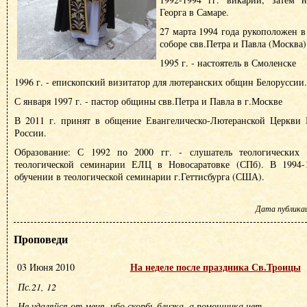
Георга в Самаре.
27 марта 1994 года рукоположен в
соборе свв.Петра и Павла (Москва)
1995 г. - настоятель в Смоленске
1996 г. - епископский визитатор для лютеранских общин Белоруссии.
С января 1997 г. - пастор общины свв.Петра и Павла в г.Москве
В 2011 г. принят в общение Евангелическо-Лютеранской Церкви
России.
Образование: С 1992 по 2000 гг. - слушатель теологических к
теологической семинарии ЕЛЦ в Новосаратовке (СПб). В 1994-1
обучении в теологической семинарии г.Геттисбурга (США).
Дата публикаци
Проповеди
На неделе после праздника Св.Троицы
03 Июня 2010
Пс.21, 12
Не удаляйся от меня, ибо скорбь близка, а помощника нет.