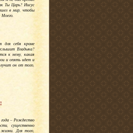
ак Ты Царь? Иисус
ишел в мир, чтобы
 Моего.
т для себя кроме
 услышит Владыка?
тся к нему, какая
вои и опять идет и
лучит он от того,
!
 года – Рождество
сти, существенно
 жизни. Для того,