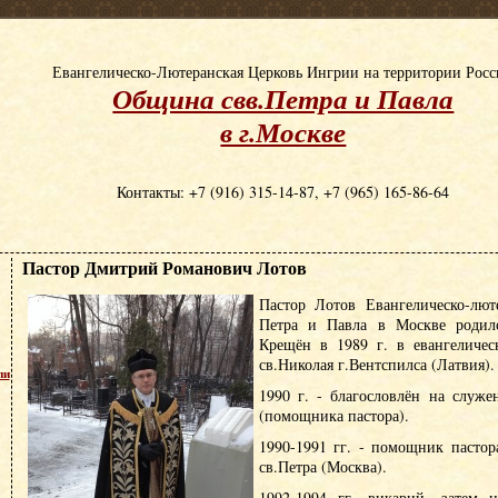
Евангелическо-Лютеранская Церковь Ингрии на территории Рос
Община свв.Петра и Павла
в г.Москве
Контакты: +7 (916) 315-14-87, +7 (965) 165-86-64
Пастор Дмитрий Романович Лотов
Пастор Лотов Евангелическо-лют
Петра и Павла в Москве родилс
Крещён в 1989 г. в евангеличес
св.Николая г.Вентспилса (Латвия).
пи
1990 г. - благословлён на служе
(помощника пастора).
1990-1991 гг. - помощник пасто
св.Петра (Москва).
1992-1994 гг. викарий, затем н