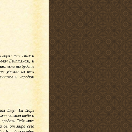
 говоря: так скажи
делал Египтянам, и
так, если вы будете
м уделом из всех
енников и народом
азал Ему: Ты Царь
гие сказали тебе о
 предали Тебя мне;
и бы от мира сего
бы Я не был предан