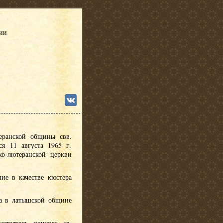
сии
еранской общины свв.
я 11 августа 1965 г.
ко-лютеранской церкви
ние в качестве кюстера
ра в латышской общине
астоятель прихода св.