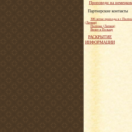
Проповеди на немецко
Партнерские контакты
300-летие прихода в г.Пилте
(Латвия)
Пилтене (Латвия)
Визит в Польшу
РАСКРЫТИЕ
ИНФОРМАЦИИ