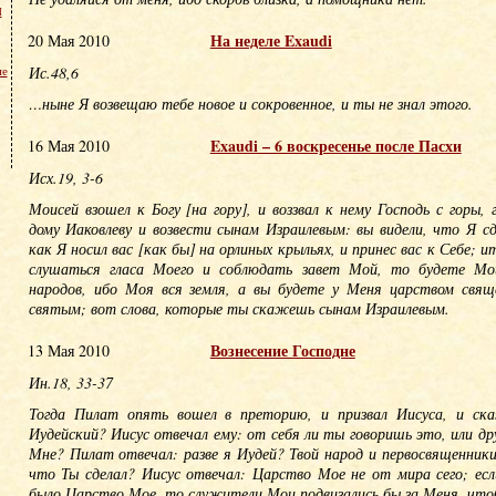
м
На неделе Exaudi
20 Мая 2010
Ис.48,6
не
…ныне Я возвещаю тебе новое и сокровенное, и ты не знал этого.
Exaudi – 6 воскресенье после Пасхи
16 Мая 2010
Исх.19, 3-6
Моисей взошел к Богу [на гору], и воззвал к нему Господь с горы,
дому Иаковлеву и возвести сынам Израилевым: вы видели, что Я с
как Я носил вас [как бы] на орлиных крыльях, и принес вас к Себе; и
слушаться гласа Моего и соблюдать завет Мой, то будете Мои
народов, ибо Моя вся земля, а вы будете у Меня царством свящ
святым; вот слова, которые ты скажешь сынам Израилевым.
Вознесение Господне
13 Мая 2010
Ин.18, 33-37
Тогда Пилат опять вошел в преторию, и призвал Иисуса, и ск
Иудейский? Иисус отвечал ему: от себя ли ты говоришь это, или дру
Мне? Пилат отвечал: разве я Иудей? Твой народ и первосвященники
что Ты сделал? Иисус отвечал: Царство Мое не от мира сего; есл
было Царство Мое, то служители Мои подвизались бы за Меня, что