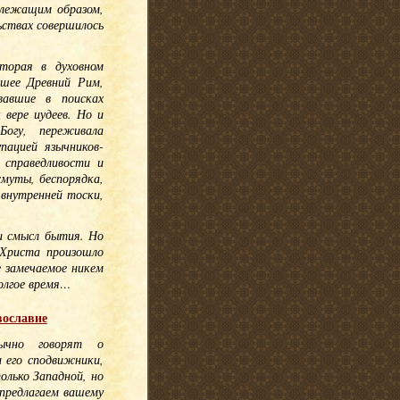
длежащим образом,
ьствах совершилось
торая в духовном
вшее Древний Рим,
вавшие в поисках
 вере иудеев. Но и
Богу, переживала
пацией язычников-
 справедливости и
смуты, беспорядка,
 внутренней тоски,
и смысл бытия. Но
 Христа произошло
е замечаемое никем
олгое время…
вославие
ычно говорят о
 его сподвижники,
олько Западной, но
предлагаем вашему