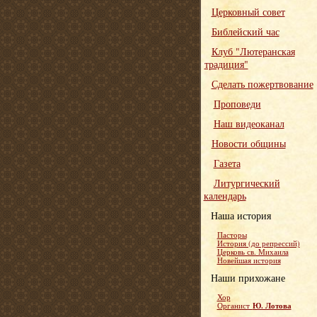
Церковный совет
Библейский час
Клуб "Лютеранская
традиция"
Сделать пожертвование
Проповеди
Наш видеоканал
Новости общины
Газета
Литургический
календарь
Наша история
Пасторы
История (до репрессий)
Церковь св. Михаила
Новейшая история
Наши прихожане
Хор
Ю. Лотова
Органист