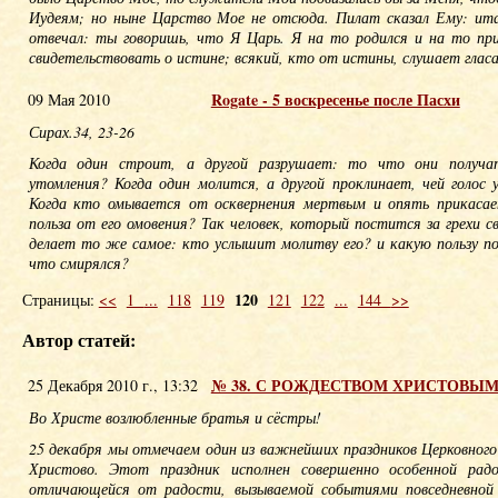
Иудеям; но ныне Царство Мое не отсюда. Пилат сказал Ему: ит
отвечал: ты говоришь, что Я Царь. Я на то родился и на то пр
свидетельствовать о истине; всякий, кто от истины, слушает гласа
Rogate - 5 воскресенье после Пасхи
09 Мая 2010
Сирах.34, 23-26
Когда один строит, а другой разрушает: то что они получа
утомления? Когда один молится, а другой проклинает, чей голос
Когда кто омывается от осквернения мертвым и опять прикасае
польза от его омовения? Так человек, который постится за грехи с
делает то же самое: кто услышит молитву его? и какую пользу по
что смирялся?
120
Страницы:
<<
1
...
118
119
121
122
...
144
>>
Автор статей:
№ 38. С РОЖДЕСТВОМ ХРИСТОВЫМ
25 Декабря 2010 г., 13:32
Во Христе возлюбленные братья и сёстры!
25 декабря мы отмечаем один из важнейших праздников Церковного
Христово. Этот праздник исполнен совершенно особенной радо
отличающейся от радости, вызываемой событиями повседневной