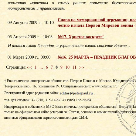
вниманию материал о самых ранних попытках богословског
лютеранством и православием.
Слово на мемориальной церемонии, по
09 Августа 2009 г., 10:10
летию начала Первой Мировой войны (
№17. Христос воскресе!
05 Апреля 2009 г., 10:08
И явится слава Господня, и узрит всякая плоть спасение Божие...
№16. 25 МАРТА – ПРАЗДНИК БЛАГ
01 Марта 2009 г., 00:00
8
Страницы:
<<
1
...
6
7
9
10
11
>>
† Евангелическо-лютеранская община свв. Петра и Павла в г. Москве. Юридический 
Тетеринский пер., 16, помещение IV.
Официальный сайт: www.peterpaul.ru
Электронный адрес редакции сайта:
,
тел. для справок: +7 (916) 315-14-87, +7 (965) 165-86-64
Информация о событиях в МРО Евангелическо-лютеранская община свв. Петра и Па
только на официальном сайте peterpaul.ru. Статьи, реплики и комментарии в других и
являться официальными первоисточниками для СМИ.