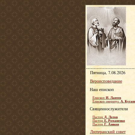
Пятница, 7.08.2026
Вероисповедание
Наш епископ
И. Лаптев
Епископ
А. Кугап
Епископ-эмеритус
Священнослужители
Д. Лотов
Пастор
Е. Романенко
Пастор
Г. Азиков
Пастор
Лютеранский совет