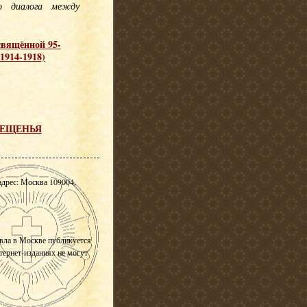
о диалога между
свящённой 95-
1914-1918)
ОВЕЩЕНЬЯ
адрес: Москва 109004,
вла в Москве публикуется
нтернет-изданиях не могут