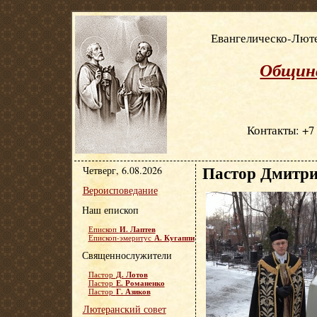
Евангелическо-Люте
Община
Контакты: +7 
Пастор Дмитри
Четверг, 6.08.2026
Вероисповедание
Наш епископ
И. Лаптев
Епископ
А. Кугаппи
Епископ-эмеритус
Священнослужители
Д. Лотов
Пастор
Е. Романенко
Пастор
Г. Азиков
Пастор
Лютеранский совет