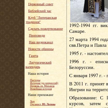
Церковный совет
Библейский час
Клуб "Лютеранская
традиция"
1992-1994 гг. ви
Сделать пожертвование
Самаре.
Проповеди
27 марта 1994 год
Наш видеоканал
свв.Петра и Павла
Новости общины
1995 г. - настояте
Газета
1996 г. - епис
Литургический
Белоруссии.
календарь
Наша история
С января 1997 г. -
Пасторы
В 2011 г. принят
История (до репрессий)
Церковь св. Михаила
Ингрии на террит
Новейшая история
Наши прихожане
Образование: С 1
Хор
курсов, затем 
Ю. Лотова
Органист