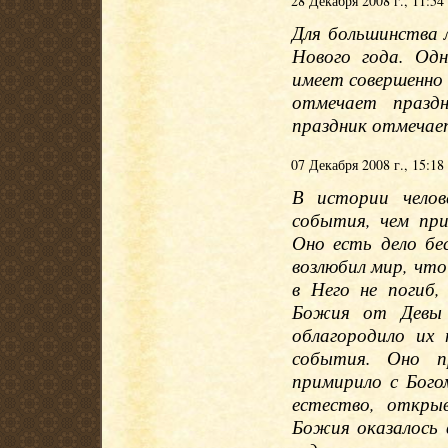
28 Декабря 2008 г., 11:54
Для большинства 
Нового года. Одн
имеет совершенно 
отмечает празд
праздник отмечает
07 Декабря 2008 г., 15:18
В истории челов
события, чем пр
Оно есть дело б
возлюбил мир, чт
в Него не погиб
Божия от Девы 
облагородило их 
события. Оно п
примирило с Бого
естество, откры
Божия оказалось 