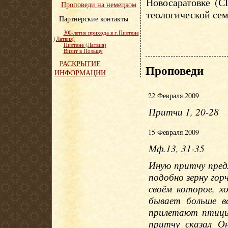
Новосаратовке (С
Проповеди на немецком
теологической сем
Партнерские контакты
300-летие прихода в г.Пилтене
(Латвия)
Пилтене (Латвия)
Визит в Польшу
РАСКРЫТИЕ
Проповеди
ИНФОРМАЦИИ
22 Февраля 2009
Притчи 1, 20-28
15 Февраля 2009
Мф.13, 31-35
Иную притчу пред
подобно зерну горч
своём которое, х
бывает больше в
прилетают птицы 
притчу сказал О