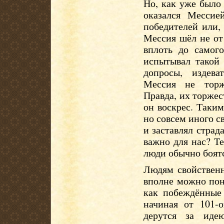
Но, как уже было
оказался Мессие
победителей или,
Мессия шёл не от
вплоть до самого
испытывал такой 
допросы, издева
Мессия не торже
Правда, их торже
он воскрес. Таким
но совсем иного с
и заставлял страд
важно для нас? Те
люди обычно боят
Людям свойственн
вполне можно пон
как побеждённые 
начиная от 101-о
дерутся за иде