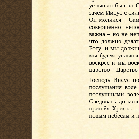
услышан был за С
зачем Иисус с си
Он молился – Сам
совершенно непо
важна – но не не
что должно делат
Богу, и мы должн
мы будем услыша
воскрес и мы вос
царство – Царство
Господь Иисус по
послушания воле 
послушными воле
Следовать до конц
пришёл Христос –
новым небесам и н