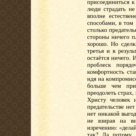
присоединиться к
люди страдать не
вполне естестве
способами, в том
столько предатель
стороны ничего п
хорошо. Но сделк
третья и в резул
остаётся ничего. 
проблеск порядо
комфортность ста
идя на компромисс
больше чем при
преодолеть страх,
Христу человек 
предательстве не
нет никакой выго
не взирая на вн
изречению: «делай
так? Да потому,