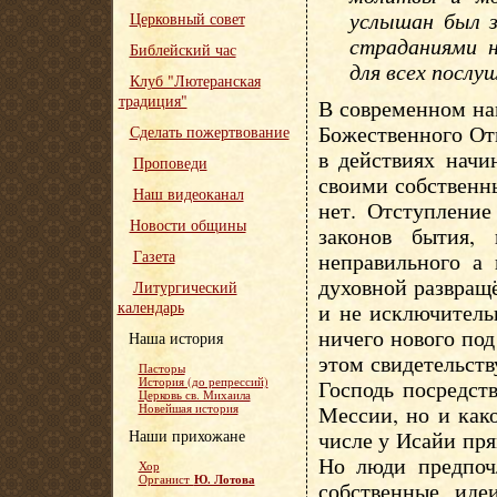
услышан был з
Церковный совет
страданиями н
Библейский час
для всех послу
Клуб "Лютеранская
традиция"
В современном на
Божественного От
Сделать пожертвование
в действиях начи
Проповеди
своими собственн
Наш видеоканал
нет. Отступлени
Новости общины
законов бытия, 
Газета
неправильного а 
духовной развращ
Литургический
календарь
и не исключитель
ничего нового под
Наша история
этом свидетельств
Пасторы
История (до репрессий)
Господь посредст
Церковь св. Михаила
Мессии, но и как
Новейшая история
Наши прихожане
числе у Исайи пр
Но люди предпоч
Хор
Ю. Лотова
Органист
собственные иде