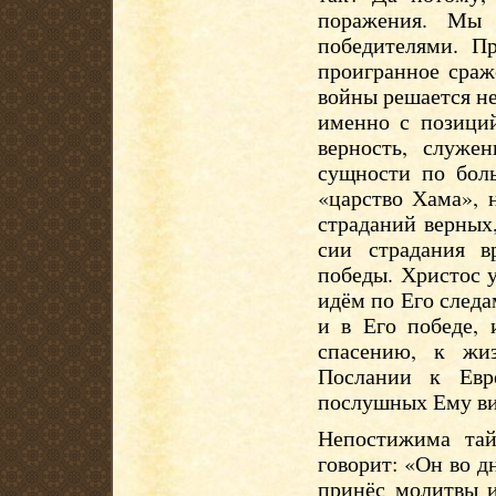
поражения. Мы
победителями. П
проигранное сраж
войны решается не
именно с позиций
верность, служен
сущности по бол
«царство Хама», 
страданий верных
сии страдания в
победы. Христос 
идём по Его следам
и в Его победе, 
спасению, к жи
Послании к Евр
послушных Ему ви
Непостижима та
говорит: «Он во д
принёс молитвы и