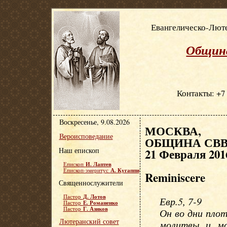
Евангелическо-Люте
Община
Контакты: +7 
Воскресенье, 9.08.2026
МОСКВА, Е
Вероисповедание
ОБЩИНА СВВ.
Наш епископ
21 Февраля 201
И. Лаптев
Епископ
А. Кугаппи
Епископ-эмеритус
Reminiscere
Священнослужители
Д. Лотов
Пастор
Евр.5, 7-9
Е. Романенко
Пастор
Г. Азиков
Пастор
Он во дни плот
Лютеранский совет
молитвы и мо