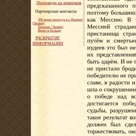
Проповеди на немецком
предсказанного 
Партнерские контакты
поэтому большинс
как Мессию. В 
300-летие прихода в г.Пилтене
(Латвия)
Мессией страда
Пилтене (Латвия)
Визит в Польшу
пристанища стра
РАСКРЫТИЕ
путём и смертью
ИНФОРМАЦИИ
иудеев это был н
их представления
быть царём. И не
не пристало брод
победителю не при
славе, в радости 
шла о сокрушении 
о победе над в
достигается поб
судьбы, разрушен
такое результат в
должен был сдел
торжествовать, ок