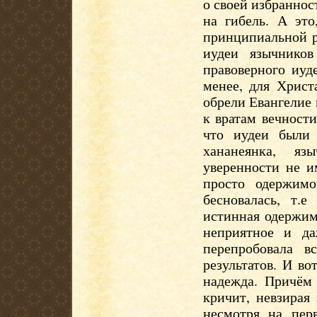
о своей избраннос
на гибель. А это
принципиальной р
иудеи язычнико
правоверного иуд
менее, для Христ
обрели Евангелие 
к вратам вечност
что иудеи были
хананеянка, я
уверенности не и
просто одержимо
бесновалась, т.
истинная одержим
неприятное и да
перепробовала в
результатов. И во
надежда. Причём
кричит, невзирая 
несмотря на пер