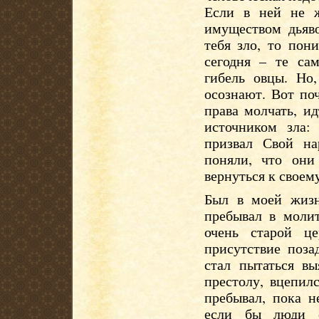
Если в ней не ж
имуществом дьяво
тебя зло, то пон
сегодня – те са
гибель овцы. Но
осознают. Вот по
права молчать, и
источником зла:
призвал Свой на
поняли, что они
вернуться к свое
Был в моей жизн
пребывал в молит
очень старой ц
присутствие поза
стал пытаться вы
престолу, вцепил
пребывал, пока н
если бы люди о