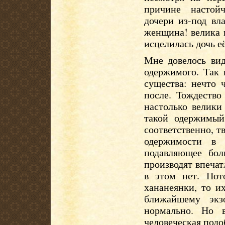
причине настой
дочери из-под вла
женщина! велика в
исцелилась дочь её
Мне довелось вид
одержимого. Так 
существа: нечто 
после. Тождество
настолько велики
такой одержимый
соответственно, т
одержимости в 
подавляющее бол
производят впеча
в этом нет. Пот
хананеянки, то и
ближайшему экз
нормально. Но 
человеческая подо