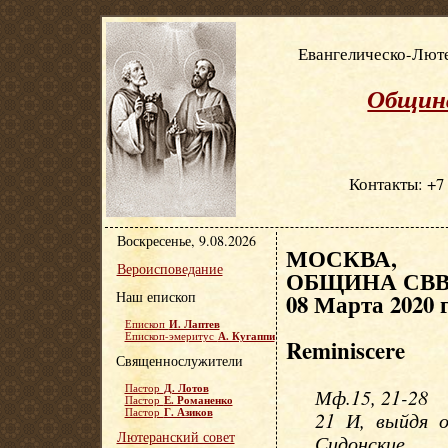
Евангелическо-Люте
Община
Контакты: +7 
Воскресенье, 9.08.2026
МОСКВА, Е
Вероисповедание
ОБЩИНА СВВ.
Наш епископ
08 Марта 2020 
И. Лаптев
Епископ
А. Кугаппи
Епископ-эмеритус
Reminisсere
Священнослужители
Д. Лотов
Пастор
Мф.15, 21-28
Е. Романенко
Пастор
Г. Азиков
Пастор
21 И, выйдя о
Лютеранский совет
Сидонские.