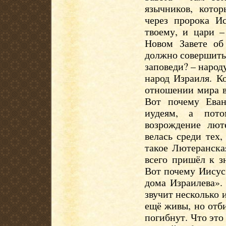
язычников, кото
через пророка И
твоему, и цари 
Новом Завете об
должно совершитьс
заповеди? – народ
народ Израиля. К
отношении мира в
Вот почему Еван
иудеям, а пото
возрождение лют
велась среди тех
такое Лютеранска
всего пришёл к з
Вот почему Иисус
дома Израилева».
звучит несколько 
ещё живы, но отби
погибнут. Что это