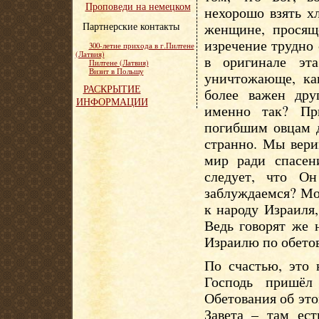
Проповеди на немецком
нехорошо взять х
Партнерские контакты
женщине, просяще
изречение трудно 
300-летие прихода в г.Пилтене
(Латвия)
в оригинале эт
Пилтене (Латвия)
Визит в Польшу
уничтожающе, как
РАСКРЫТИЕ
более важен дру
ИНФОРМАЦИИ
именно так? Пр
погибшим овцам д
странно. Мы вери
мир ради спасен
следует, что О
заблуждаемся? Мо
к народу Израиля,
Ведь говорят же 
Израилю по обето
По счастью, это 
Господь пришёл
Обетования об эт
Завета – там ест