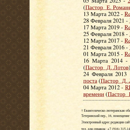
05 Марта 2023 -
(
Пастор Е. Роман
13 Марта 2022 -
Re
28 Февраля 2021 -
17 Марта 2019 -
Re
25 Февраля 2018 -
12 Марта 2017 -
Re
21 Февраля 2016 -
01 Марта 2015 -
Re
16 Марта 2014 
(
Пастор Д. Лотов
24 Февраля 2013
поста
(
Пастор Д. 
04 Марта 2012 -
R
времени
(
Пастор 
† Евангелическо-лютеранская об
Тетеринский пер., 16, помещение 
Электронный адрес редакции сай
тел. для справок: +7 (916) 315-1