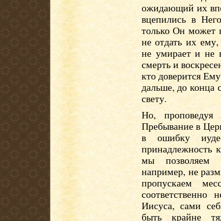
ожидающий их впе
вцепились в Него
только Он может 
не отдать их ему
не умирает и не 
смерть и воскресе
кто доверится Ему,
дальше, до конца 
свету.
Но, проповедуя
Пребывание в Цер
в ошибку иуде
принадлежность к
мы позволяем с
например, не раз
пропускаем мес
соответственно 
Иисуса, сами себ
быть крайне тя