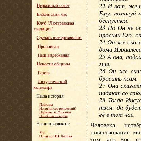
22 И вот, жен
Церковный совет
Ему: помилуй 
Библейский час
беснуется.
Клуб "Лютеранская
23 Но Он не от
традиция"
просили Его: о
Сделать пожертвование
24 Он же сказ
Проповеди
дома Израилева
Наш видеоканал
25 А она, подо
мне.
Новости общины
26 Он же сказ
Газета
бросить псам.
Литургический
27 Она сказала
календарь
падают со стол
Наша история
28 Тогда Иису
Пасторы
твоя; да буде
История (до репрессий)
Церковь св. Михаила
её в тот час.
Новейшая история
Наши прихожане
Человека, нетв
повествование мо
Хор
Ю. Лотова
Органист
том, что Бог, в