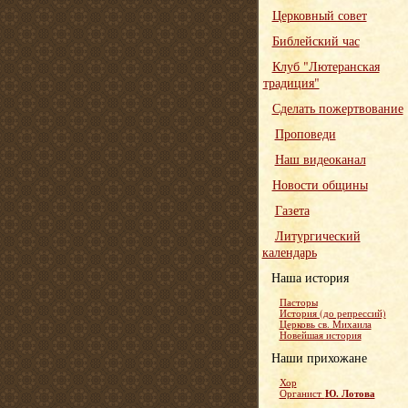
Церковный совет
Библейский час
Клуб "Лютеранская
традиция"
Сделать пожертвование
Проповеди
Наш видеоканал
Новости общины
Газета
Литургический
календарь
Наша история
Пасторы
История (до репрессий)
Церковь св. Михаила
Новейшая история
Наши прихожане
Хор
Ю. Лотова
Органист