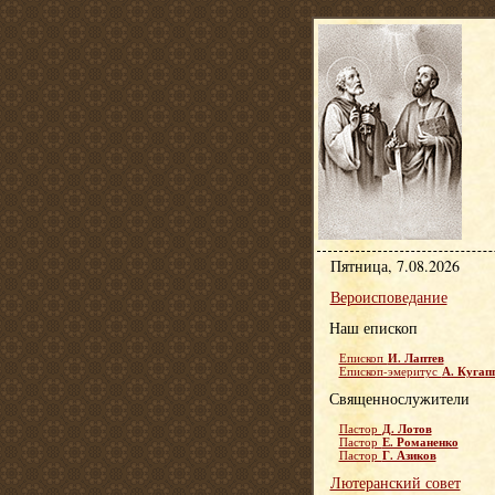
Пятница, 7.08.2026
Вероисповедание
Наш епископ
И. Лаптев
Епископ
А. Кугап
Епископ-эмеритус
Священнослужители
Д. Лотов
Пастор
Е. Романенко
Пастор
Г. Азиков
Пастор
Лютеранский совет