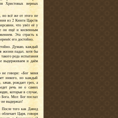
для Христовых верных
 но всё же от этого не
ения из 2 Книги Царств
ирсавии, что увёл её у
ле он ещё и косвенным
жением. Эта страсть к
еренёс его достойно.
остойно. Думаю, каждый
 в жизни падал, хотя бы
м такого рода испытания
не выдерживаем и даём
 не говори: «Бог меня
ает никого, но каждый
 зачав, рождает грех, а
ведет речь не о самих
юдях, которые в случае,
 Бога. Мол: Бог послал
е не выдержал!
. После того как Давид
 обличает Царя, говоря