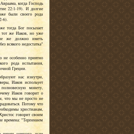
Авраама, когда Господь
ие 22:1-19). И долгие
оже были своего рода
-6).
 же тогда Бог посылает
 тот же Иаков, но уже
ние же должно иметь
ез всякого недостатка"
о не особенно приятно
кого рода испытания,
тичной Греции.
бразуют нас изнутри,
веры, Иаков испольует
 полновесную монету,
очему Иаков говорит о
м, что мы не просто не
радоваться. Потому что
еобходимы христианам,
 Христос говорит своим
е времена: "Терпением
в теперь немного, если