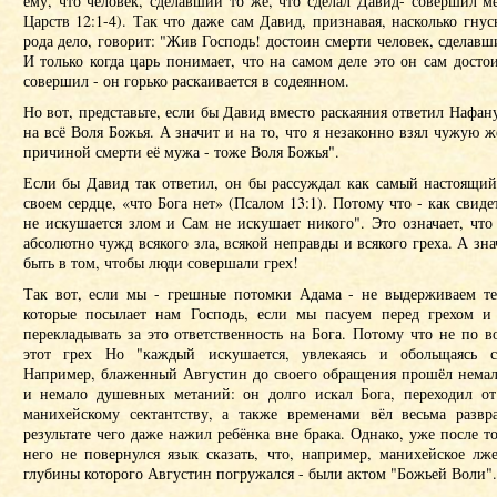
ему, что человек, сделавший то же, что сделал Давид- совершил ме
Царств 12:1-4). Так что даже сам Давид, признавая, насколько гну
рода дело, говорит: "Жив Господь! достоин смерти человек, сделавши
И только когда царь понимает, что на самом деле это он сам достои
совершил - он горько раскаивается в содеянном.
Но вот, представьте, если бы Давид вместо раскаяния ответил Нафану
на всё Воля Божья. А значит и на то, что я незаконно взял чужую же
причиной смерти её мужа - тоже Воля Божья".
Если бы Давид так ответил, он бы рассуждал как самый настоящи
своем сердце, «что Бога нет» (Псалом 13:1). Потому что - как свиде
не искушается злом и Сам не искушает никого". Это означает, чт
абсолютно чужд всякого зла, всякой неправды и всякого греха. А зн
быть в том, чтобы люди совершали грех!
Так вот, если мы - грешные потомки Адама - не выдерживаем т
которые посылает нам Господь, если мы пасуем перед грехом и
перекладывать за это ответственность на Бога. Потому что не по 
этот грех Но "каждый искушается, увлекаясь и обольщаясь с
Например, блаженный Августин до своего обращения прошёл нема
и немало душевных метаний: он долго искал Бога, переходил от
манихейскому сектантству, а также временами вёл весьма разв
результате чего даже нажил ребёнка вне брака. Однако, уже после то
него не повернулся язык сказать, что, например, манихейское лж
глубины которого Августин погружался - были актом "Божьей Воли".