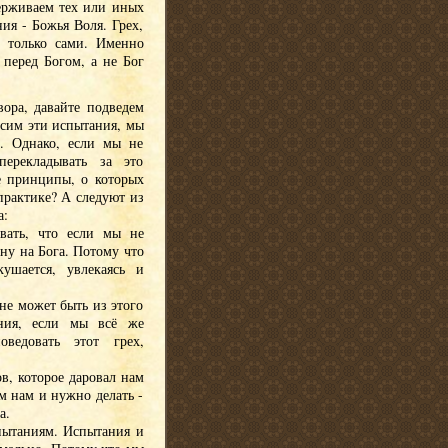
держиваем тех или иных
ия - Божья Воля. Грех,
 только сами. Именно
 перед Богом, а не Бог
вора, давайте подведем
осим эти испытания, мы
. Однако, если мы не
ерекладывать за это
ие принципы, о которых
 практике? А следуют из
а:
вать, что если мы не
ну на Бога. Потому что
ушается, увлекаясь и
не может быть из этого
ния, если мы всё же
ведовать этот грех,
в, которое даровал нам
м нам и нужно делать -
а.
пытаниям. Испытания и