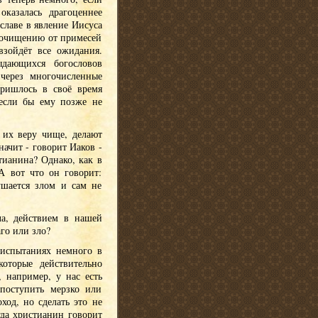
казалась драгоценнее
 славе в явление Иисуса
ы очищению от примесей
взойдёт все ожидания.
дающихся богословов
через многочисленные
пришлось в своё время
 если бы ему позже не
 их веру чище, делают
ачит - говорит Иаков -
тианина? Однако, как в
А вот что он говорит:
ушается злом и сам не
ла, действием в нашей
аго или зло?
б испытаниях немного в
оторые действительно
 например, у нас есть
 поступить мерзко или
ход, но сделать это не
гда христианин говорит