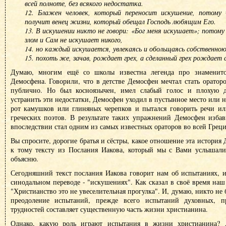
всей полноте, без всякого недостатка.
12. Блажен человек, который переносит искушение, потому
получит венец жизни, который обещал Господь любящим Его.
13. В искушении никто не говори: «Бог меня искушает»; потому
злом и Сам не искушает никого,
14. но каждый искушается, увлекаясь и обольщаясь собственно
15. похоть же, зачав, рождает грех, а сделанный грех рождает 
Думаю, многим ещё со школы известна легенда про знаменитог
Демосфена. Говорили, что в детстве Демосфен мечтал стать оратором
публично. Но был косноязычен, имел слабый голос и плохую 
устранить эти недостатки, Демосфен уходил в пустынное место или н
рот камушков или глиняных черепков и пытался говорить речи ил
греческих поэтов. В результате таких упражнений Демосфен избав
впоследствии стал одним из самых известных ораторов во всей Греци
Вы спросите, дорогие братья и сёстры, какое отношение эта история
к тому тексту из Послания Иакова, который мы с Вами услышали 
объясню.
Сегодняшний текст послания Иакова говорит нам об испытаниях, и
синодальном переводе - "искушениях". Как сказал в своё время наш
"Христианство это не увеселительная прогулка". И, думаю, никто не б
преодоление испытаний, прежде всего испытаний духовных, п
трудностей составляет существенную часть жизни христианина.
Однако, какую роль играют испытания в жизни христианина? 