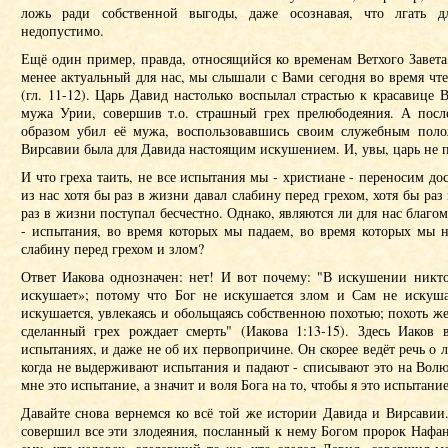
ложь ради собственной выгоды, даже осознавая, что лгать 
недопустимо.
Ещё один пример, правда, относящийся ко временам Ветхого Завета,
менее актуальный для нас, мы слышали с Вами сегодня во время чт
(гл. 11-12). Царь Давид настолько воспылал страстью к красавице В
мужа Урии, совершив т.о. страшный грех прелюбодеяния. А пос
образом убил её мужа, воспользовавшись своим служебным поло
Вирсавии была для Давида настоящим искушением. И, увы, царь не п
И что греха таить, не все испытания мы - христиане - переносим д
из нас хотя бы раз в жизни давал слабину перед грехом, хотя бы раз
раз в жизни поступал бесчестно. Однако, являются ли для нас благо
- испытания, во время которых мы падаем, во время которых мы 
слабину перед грехом и злом?
Ответ Иакова однозначен: нет! И вот почему: "В искушении никто
искушает»; потому что Бог не искушается злом и Сам не искуш
искушается, увлекаясь и обольщаясь собственною похотью; похоть же,
сделанный грех рождает смерть" (Иакова 1:13-15). Здесь Иаков 
испытаниях, и даже не об их первопричине. Он скорее ведёт речь о л
когда не выдерживают испытания и падают - списывают это на Волю
мне это испытание, а значит и воля Бога на то, чтобы я это испытани
Давайте снова вернемся ко всё той же истории Давида и Вирсавии
совершил все эти злодеяния, посланный к нему Богом пророк Нафан