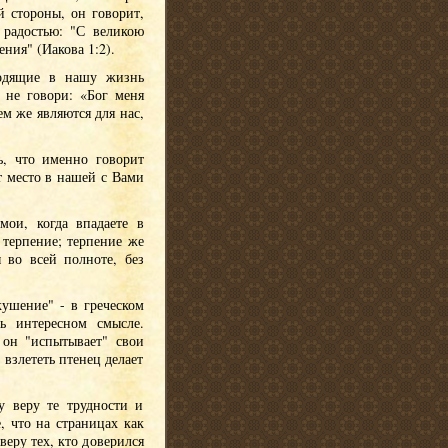
й стороны, он говорит,
радостью: "С великою
ния" (Иакова 1:2).
ходящие в нашу жизнь
 не говори: «Бог меня
ем же являются для нас,
ь, что именно говорит
т место в нашей с Вами
мои, когда впадаете в
 терпение; терпение же
 во всей полноте, без
кушение" - в греческом
ь интересном смысле.
 он "испытывает" свои
 взлететь птенец делает
у веру те трудности и
, что на страницах как
веру тех, кто доверился