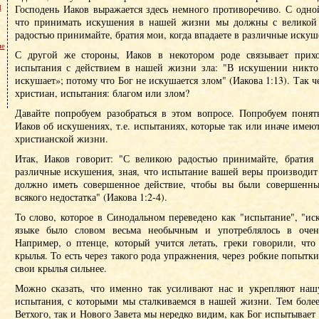
м
Господень Иаков выражается здесь немного противоречиво. С одно
что принимать искушения в нашей жизни мы должны с великой 
радостью принимайте, братия мои, когда впадаете в различные искуше
не
С другой же стороны, Иаков в некотором роде связывает при
испытания с действием в нашей жизни зла: "В искушении никто
искушает»; потому что Бог не искушается злом" (Иакова 1:13). Так ч
христиан, испытания: благом или злом?
Давайте попробуем разобраться в этом вопросе. Попробуем понят
Иаков об искушениях, т.е. испытаниях, которые так или иначе имею
христианской жизни.
Итак, Иаков говорит: "С великою радостью принимайте, братия 
различные искушения, зная, что испытание вашей веры производит
должно иметь совершенное действие, чтобы вы были совершенны
всякого недостатка" (Иакова 1:2-4).
То слово, которое в Синодальном переведено как "испытание", "ис
языке было словом весьма необычным и употреблялось в очен
Например, о птенце, который учится летать, греки говорили, что
крылья. То есть через такого рода упражнения, через робкие попытки
свои крылья сильнее.
Можно сказать, что именно так усиливают нас и укрепляют наш
испытания, с которыми мы сталкиваемся в нашей жизни. Тем более
Ветхого, так и Нового Завета мы нередко видим, как Бог испытывает 