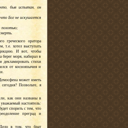
 что, быв испытан, он
 что Бог не искушается
ю похотью;
смерть.
о греческого оратора
, т.е. хотел выступать
дикцию. И вот, чтобы
а берег моря, набирал в
и декламировать стихи
ился от косноязычия и
и.
 Демосфена может иметь
сегодня? Позвольте, я
ли, как они названы в
 уважаемый настоятель:
удет спорить с тем, что
реодоление преград и
Дело в том, что брат