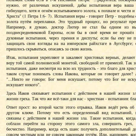
нужно, от различных искушений, дабы испытанная вера ваша о
гибнущего, хотя и огнём испытываемого золота, к похвале и чести и
Христа" (1 Петра 1:6- 7). Испытания веры - говорит Петр - подобн
золота путём переплавки. Это трудный процесс, но результат пре
Например, я думаю, доктор Лютер не стал бы одним из вы
позднесредневековой Европы, если бы в своё время не прошёл 
духовные испытания, через прения и диспуты; если бы ему не 
защищать свои взгляды на на имперском райхстаге в Аугсбурге;
пришлось скрываться, опасаясь за свою жизнь.
Итак, испытания укрепляют и закаляют христовых верных, делают
веру той самой полновесной монетой, свободной от примесей. Так зн
испытания, даже несмотря на всю их трудность - это благо для хрис
таком случае понимать слова Иакова, которые он говорит далее? 
"...Никто не говори: Бог меня искушает, потому что Бог не иск
искушает никого".
Здесь Иаков связывает испытания с действием в нашей жизни з
жизни греха. Так что же всё-таки для нас - христиан - испытания: бл
Ответ прост: во второй части этого отрывка, Иаков ведёт речь о
другом ключе. Потому что есть определенный вид испытаний, к
связаны с действием в нашей жизни зла. Такие испытания, когда,
соблазн перейти на сторону этого самого зла, совершить грех,
бесчестно. Например, когда есть шанс получить дополнительный до
совсем честным или не совсем законным путём. Или, например, ко