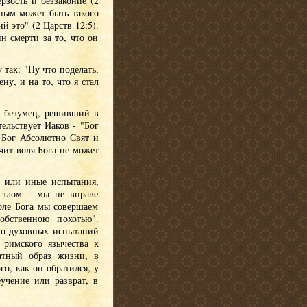
рзость и беззаконие (2
сным может быть такого
й это" (2 Царств 12:5).
н смерти за то, что он
 так: "Ну что поделать,
ну, и на то, что я стал
й безумец, решивший в
тельствует Иаков - "Бог
о Бог Абсолютно Свят и
ачит воля Бога не может
е или иные испытания,
 злом - мы не вправе
воле Бога мы совершаем
обственною похотью".
ло духовных испытаний
 римского язычества к
ратный образ жизни, в
го, как он обратился, у
еучение или разврат, в