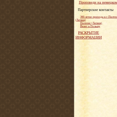
Проповеди на немецко
Партнерские контакты
300-летие прихода в г.Пилте
(Латвия)
Пилтене (Латвия)
Визит в Польшу
РАСКРЫТИЕ
ИНФОРМАЦИИ