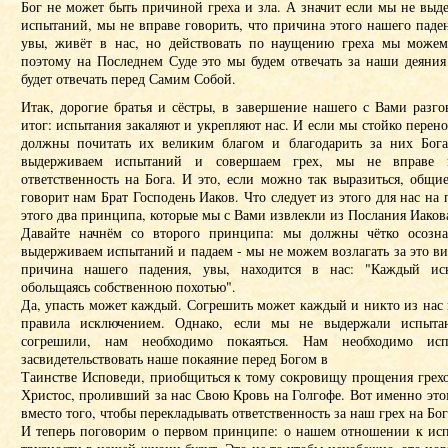
Бог не может быть причиной греха и зла. А значит если мы не вы
испытаний, мы не вправе говорить, что причина этого нашего паден
увы, живёт в нас, но действовать по наущению греха мы можем
поэтому на Последнем Суде это мы будем отвечать за наши деяния
будет отвечать перед Самим Собой.
Итак, дорогие братья и сёстры, в завершение нашего с Вами разго
итог: испытания закаляют и укрепляют нас. И если мы стойко перен
должны почитать их великим благом и благодарить за них Бога
выдерживаем испытаний и совершаем грех, мы не вправе п
ответственность на Бога. И это, если можно так выразиться, общ
говорит нам Брат Господень Иаков. Что следует из этого для нас на
этого два принципа, которые мы с Вами извлекли из Послания Иаков
Давайте начнём со второго принципа: мы должны чётко осозна
выдерживаем испытаний и падаем - мы не можем возлагать за это ви
причина нашего падения, увы, находится в нас: "Каждый иск
обольщаясь собственною похотью".
Да, упасть может каждый. Согрешить может каждый и никто из нас 
правила исключением. Однако, если мы не выдержали испыта
согрешили, нам необходимо покаяться. Нам необходимо испо
засвидетельствовать наше покаяние перед Богом в
Таинстве Исповеди, приобщиться к тому сокровищу прощения грехо
Христос, проливший за нас Свою Кровь на Голгофе. Вот именно это
вместо того, чтобы перекладывать ответственность за наш грех на Бог
И теперь поговорим о первом принципе: о нашем отношении к ис