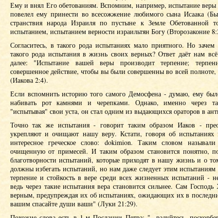
Ему и внял Его обетованиям. Вспомним, например, испытание веры 
повелел ему принести во всесожжение любимого сына Исаака (Быт
странствия народа Израиля по пустыне к Земле Обетованной т
испытанием, испытанием верности израильтян Богу (Второзаконие 8:2
Согласитесь, в такого рода испытаниях мало приятного. Но зачем
такого рода испытания в жизнь своих верных? Ответ даёт нам всё
далее: "Испытание вашей веры производит терпение; терпе
совершенное действие, чтобы вы были совершенны во всей полноте, б
(Иакова 2:4).
Если вспомнить историю того самого Демосфена - думаю, ему был
набивать рот камнями и черепками. Однако, именно через та
"испытывая" свои уста, он стал одним из выдающихся ораторов в ан
Точно так же испытания - говорит таким образом Иаков - прео
укрепляют и очищают нашу веру. Кстати, говоря об испытаниях 
интересное греческое слово: dokimion. Таким словом называли
очищенную от примесей. И таким образом становится понятно, п
благотворности испытаний, которые приходят в нашу жизнь и о то
должны избегать испытаний, но нам даже следует этим испытаниям 
терпение и стойкость в вере среди всех жизненных испытаний - н
ведь через такие испытания вера становится сильнее. Сам Господь
верным, предупреждая их об испытаниях, ожидающих их в последни
вашим спасайте души ваши" (Луки 21:29).
Похожие слова есть в 1-м Послании Петра: "...радуйтесь, поскорбе