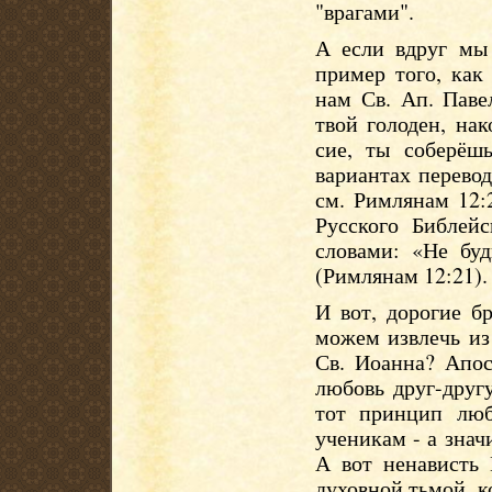
"врагами".
А если вдруг мы 
пример того, как
нам Св. Ап. Паве
твой голоден, нак
сие, ты соберёш
вариантах перевод
см. Римлянам 12:2
Русского Библей
словами: «Не бу
(Римлянам 12:21).
И вот, дорогие б
можем извлечь из
Св. Иоанна? Апос
любовь друг-друг
тот принцип люб
ученикам - а знач
А вот ненависть
духовной тьмой, к