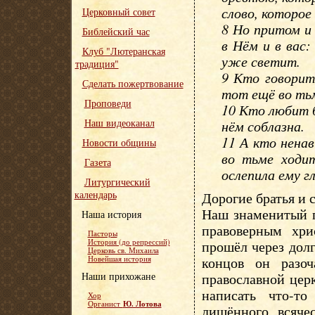
слово, которое
Церковный совет
8 Но притом и
Библейский час
в Нём и в вас
Клуб "Лютеранская
уже светит.
традиция"
9 Кто говорит
Сделать пожертвование
тот ещё во ть
Проповеди
10 Кто любит б
Наш видеоканал
нём соблазна.
11 А кто нена
Новости общины
во тьме ходит
Газета
ослепила ему гл
Литургический
календарь
Дорогие братья и 
Наш знаменитый п
Наша история
правоверным хр
Пасторы
История (до репрессий)
прошёл через дол
Церковь св. Михаила
концов он разоч
Новейшая история
Наши прихожане
православной цер
написать что-то
Хор
Ю. Лотова
Органист
лишённого всяче