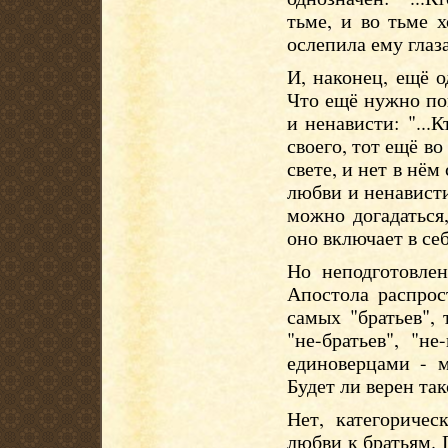
тьме, и во тьме х
ослепила ему глаза
И, наконец, ещё 
Что ещё нужно по
и ненависти: "...К
своего, тот ещё во
свете, и нет в нём
любви и ненависти
можно догадаться,
оно включает в себ
Но неподготовлен
Апостола распрос
самых "братьев", 
"не-братьев", "н
единоверцами - 
Будет ли верен та
Нет, категоричес
любви к братьям. 