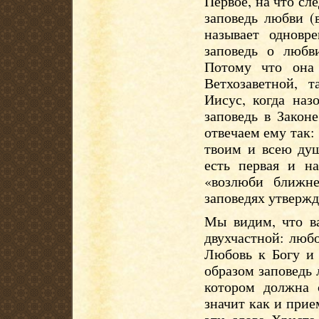
Первое, на что сл
заповедь любви (
называет одновр
заповедь о любв
Потому что она
Ветхозаветной, 
Иисус, когда наз
заповедь в Закон
отвечаем ему так:
твоим и всею ду
есть первая и на
«возлюби ближне
заповедях утвержд
Мы видим, что ва
двухчастной: люб
Любовь к Богу и
образом заповедь 
котором должна 
значит как и прие