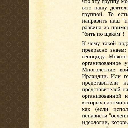
что эту группу м
всю нашу деятел
группой. То ес
направить наш "п
раввина из приме
"бить по щекам"!
К чему такой под
прекрасно знаем:
геноциду. Можно 
организованное 
Многолетние во
Ирландии. Или ге
представители н
представителей н
организованной 
которых напоминае
как (если испо
ненависти "ослепл
идеологии, котор