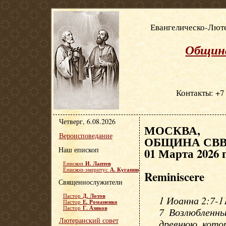
Евангелическо-Люте
Община
Контакты: +7 
Четверг, 6.08.2026
МОСКВА, Е
Вероисповедание
ОБЩИНА СВВ.
Наш епископ
01 Марта 2026 
И. Лаптев
Епископ
А. Кугаппи
Епископ-эмеритус
Reminiscere
Священнослужители
Д. Лотов
Пастор
1 Иоанна 2:7-1
Е. Романенко
Пастор
Г. Азиков
Пастор
7 Возлюбленны
Лютеранский совет
древнюю, котор