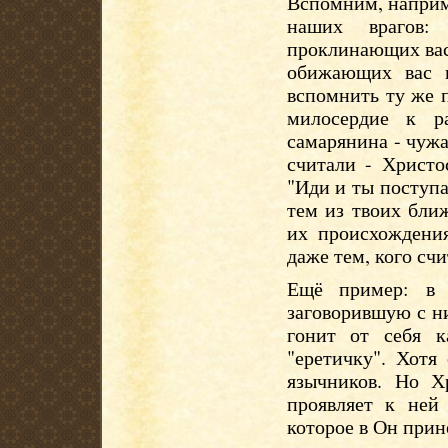
Вспомним, наприм
наших врагов: 
проклинающих вас
обижающих вас 
вспомнить ту же 
милосердие к р
самарянина - чужа
считали - Христо
"Иди и ты поступа
тем из твоих бли
их происхождения
даже тем, кого сч
Ещё пример: в 
заговорившую с ни
гонит от себя к
"еретичку". Хотя
язычников. Но Х
проявляет к ней 
которое в Он прин