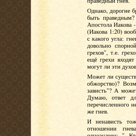
праведный гнев.
Однако, дорогие б
быть праведным?
Апостола Иакова -
(Иакова 1:20) воо
с какого угла: гне
довольно спорной
грехов", т.е. гр
ещё грехи входят
могут ли эти духо
Может ли существо
обжорство)? Возм
зависть"? А може
Думаю, ответ д
перечисленного н
же гнев.
И ненависть то
отношении гнев
однозначен: "...