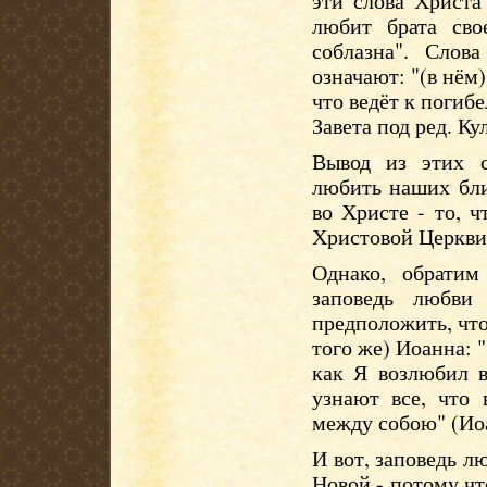
эти слова Христа
любит брата сво
соблазна". Слов
означают: "(в нём) 
что ведёт к погибе
Завета под ред. Ку
Вывод из этих с
любить наших бли
во Христе - то, 
Христовой Церкви
Однако, обратим
заповедь любви
предположить, что
того же) Иоанна: 
как Я возлюбил в
узнают все, что
между собою" (Иоа
И вот, заповедь л
Новой - потому чт