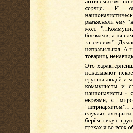
антисемитом, но 
сердце. И о
националистиче
разъясняли ему "
мол, "...Коммун
богачами, а на с
заговором!". Дума
неправильная. А н
товарищ, ненавид
Это характернейш
показывают некое
группы людей и мо
коммунисты и с
националисты - с
евреями, с "мир
"патриархатом"...
случаях алгоритм
берём некую груп
грехах и во всех 