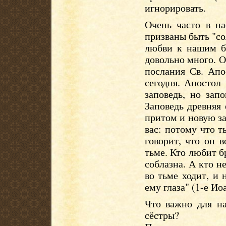
игнорировать.
Очень часто в на
призваны быть "со
любви к нашим б
довольно много. О
послания Св. Ап
сегодня. Апостол
заповедь, но зап
Заповедь древняя 
притом и новую за
вас: потому что т
говорит, что он в
тьме. Кто любит бр
соблазна. А кто не
во тьме ходит, и 
ему глаза" (1-е Ио
Что важно для на
сёстры?