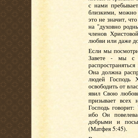
с нами пребывае
близкими, можно 
это не значит, чт
на "духовно родн
членов Христово
любви или даже д
Если мы посмотри
Завете - мы с
распространяться 
Она должна распр
людей Господь 
освободить от вла
явил Свою любов
призывает всех 
Господь говорит:
ибо Он повелев
добрыми и посы
(Матфея 5:45).