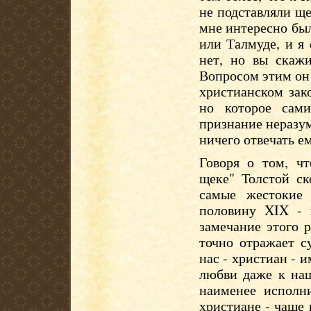
не подставляли ще
мне интересно был
или Талмуде, и я 
нет, но вы скаж
Вопросом этим он 
христианском зак
но которое сам
признание неразум
ничего отвечать ем
Говоря о том, чт
щеке" Толстой ск
самые жестокие
половину XIX - 
замечание этого 
точно отражает с
нас - христиан - 
любви даже к наш
наименее исполн
христиане - чаще 