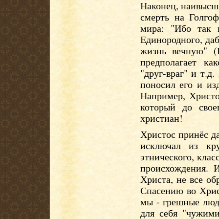
Наконец, наивысш
смерть на Голгоф
мира: "Ибо так 
Единородного, даб
жизнь вечную" (
предполагает ка
"друг-враг" и т.д
поносил его и из
Например, Христо
который до свое
христиан!
Христос принёс д
исключал из кр
этнического, клас
происхождения. 
Христа, не все об
Спасению во Хрис
мы - грешные люд
для себя "чужими