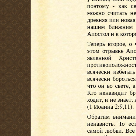
поэтому - как св
можно считать не
древняя или новая
нашим ближним -
Апостол и к котор
Теперь второе, о
этом отрывке Апо
явленной Хрис
противоположности
всячески избегат
всячески бороться
что он во свете, а
Кто ненавидит бр
ходит, и не знает,
(1 Иоанна 2:9,11).
Обратим внимани
ненависть. То е
самой любви. Всё 