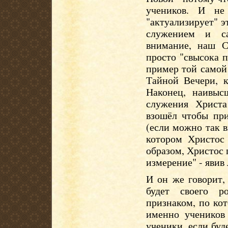
учеников. И не
"актуализирует" 
служением и с
внимание, наш Сп
просто "свысока п
пример той самой
Тайной Вечери, к
Наконец, наивыс
служения Христа
взошёл чтобы при
(если можно так в
котором Христос 
образом, Христос 
измерение" - явив
И он же говорит,
будет своего р
признаком, по ко
именно учеников
ученики, если бу