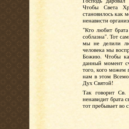
Господь даровал 
Чтобы Света Х
становилось как м
ненависти организ
"Кто любит брата
соблазна". Тот са
мы не делили лю
человека мы восп
Божию. Чтобы ка
данный момент с
того, кого можем
нам в этом Всем
Дух Святой!
Так говорит Св. 
ненавидит брата св
тот пребывает во с