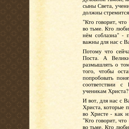
сыны Света, учен
должны стремится 
"Кто говорит, что 
во тьме. Кто любит
нём соблазна" - 
важны для нас с В
Потому что сейча
Поста. А Велик
размышлять о том
того, чтобы ост
попробовать пон
соответствии с
ученикам Христа?
И вот, для нас с В
Христа, которые 
во Христе - как 
"Кто говорит, что 
во тьме. Кто любит