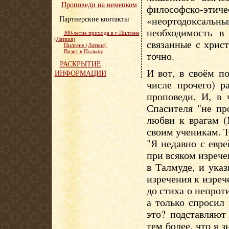
Проповеди на немецком
философско-эти
Партнерские контакты
«неортодоксаль
необходимость в
300-летие прихода в г.Пилтене
(Латвия)
связанные с хрис
Пилтене (Латвия)
Визит в Польшу
точно.
РАСКРЫТИЕ
И вот, в своём п
ИНФОРМАЦИИ
числе прочего) р
проповеди. И, в 
Спасителя "не пр
любви к врагам (
своим ученикам. Т
"Я недавно с евр
при всяком изречен
в Талмуде, и ука
изречения к изре
до стиха о непроти
а только спросил
это? подставляют
тем более, что я з