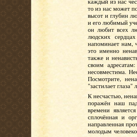
каждый из нас чес
то из нас может по
высот и глубин лю
и его любимый уче
он любит всех л
людских сердца
напоминает нам, 
это именно ненав
также и ненавист
своим адресатам:
несовместима. Не
Посмотрите, нена
"застилает глаза" 
К несчастью, нена
поражён наш па
времени является
сплочённая и орг
направленная про
молодым человеко