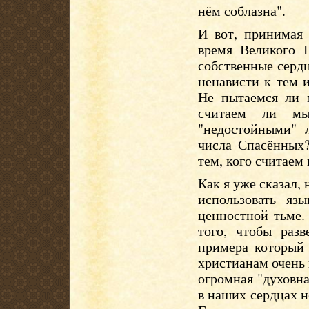
нём соблазна".
И вот, принимая 
время Великого П
собственные сердц
ненависти к тем 
Не пытаемся ли 
считаем ли мы
"недостойными" 
числа Спасённых
тем, кого считаем
Как я уже сказал, 
использовать я
ценностной тьме.
того, чтобы раз
примера который 
христианам очень 
огромная "духовн
в наших сердцах 