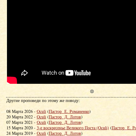
Другие проповеди по этому же поводу:
08 Марта 2026 -
Oculi
(
Пастор Е. Романенко
)
20 Марта 2022 -
Oculi
(
Пастор Д. Лотов
)
07 Марта 2021 -
Oculi
(
Пастор Д. Лотов
)
15 Марта 2020 -
3-е воскресенье Великого Поста (Oculi)
(
Пастор Е. Р
24 Марта 2019 -
Oculi
(
Пастор Д. Лотов
)