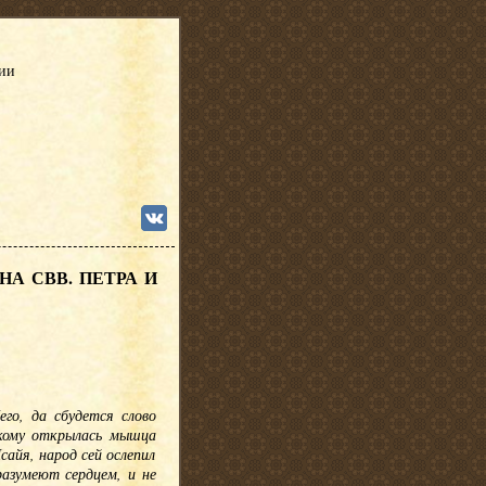
сии
А СВВ. ПЕТРА И
его, да сбудется слово
 кому открылась мышца
сайя, народ сей ослепил
уразумеют сердцем, и не