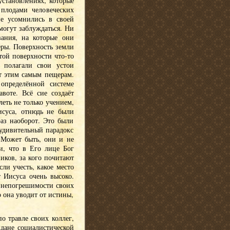
установлениях, которые
плодами человеческих
е усомнились в своей
могут заблуждаться. Ни
вания, на которые они
еры. Поверхность земли
той поверхности что-то
и полагали свои устои
т этим самым пещерам.
определённой системе
воте. Всё сие создаёт
еть не только учением,
суса, отнюдь не были
аз наоборот. Это были
удивительный парадокс
. Может быть, они и не
и, что в Его лице Бог
иков, за кого почитают
ли учесть, какое место
т Иисуса очень высоко.
в непогрешимости своих
о она уводит от истины,
о травле своих коллег,
ждане социалистической