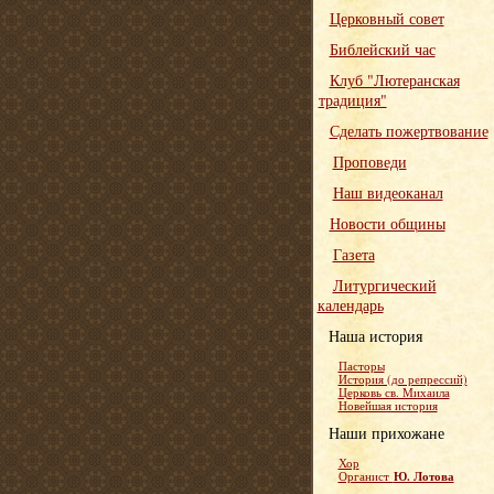
Церковный совет
Библейский час
Клуб "Лютеранская
традиция"
Сделать пожертвование
Проповеди
Наш видеоканал
Новости общины
Газета
Литургический
календарь
Наша история
Пасторы
История (до репрессий)
Церковь св. Михаила
Новейшая история
Наши прихожане
Хор
Ю. Лотова
Органист