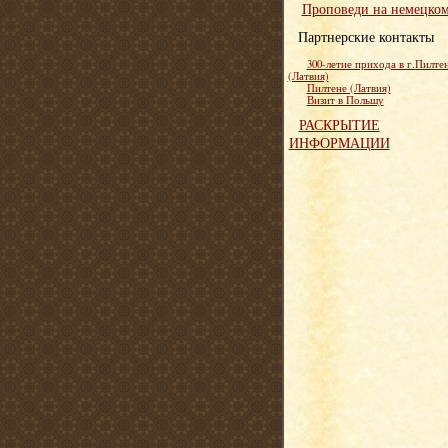
Проповеди на немецко
Партнерские контакты
300-летие прихода в г.Пилте
(Латвия)
Пилтене (Латвия)
Визит в Польшу
РАСКРЫТИЕ
ИНФОРМАЦИИ