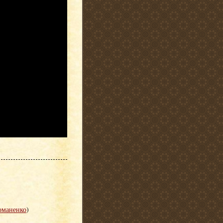
оманенко
)