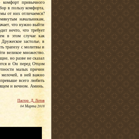
– комфорт привычного
бор в пользу комфорта,
 мы от них отличаемся?
омянутым начальникам,
начает, что нужно выйти
дит нечто, что требует
ем в этом случае как
Дружеское застолье, в
ть трапезу с молитвы и
йти великое множество.
ие, но разве не сказал
дится и Он перед Отцом
купности малых причин
 мелочей, в ней важно
 превыше всего любить
дящем и вечном. Аминь.
Пастор Д. Лотов
04 Марта 2018