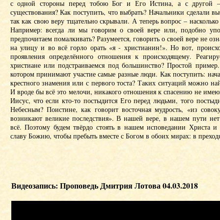
с одной стороны перед тобою Бог и Его Истина, а с другой 
существования? Как поступить, что выбрать? Начальники сделали вы
так как свою веру тщательно скрывали. А теперь вопрос – насколько
Например: всегда ли мы говорим о своей вере или, подобно уп
предпочитаем помалкивать? Разумеется, говорить о своей вере не оз
на улицу и во всё горло орать «я - христианин!». Но вот, происхо
проявления определённого отношения к происходящему. Реагиру
христиане или подстраиваемся под большинство? Простой пример. 
котором принимают участие самые разные люди. Как поступить: нача
крестного знамения или с первого тоста? Таких ситуаций можно на
И вроде бы всё это мелочи, никакого отношения к спасению не имеющ
Иисус, что если кто-то постыдится Его перед людьми, того посты
Небесным? Поистине, как говорит восточная мудрость, «из сово
возникают великие последствия». В нашей вере, в нашем пути нет
всё. Поэтому будем твёрдо стоять в нашем исповедании Христа и
славу Божию, чтобы пребыть вместе с Богом в обоих мирах: в прехо
Видеозапись: Проповедь Дмитрия Лотова 04.03.2018