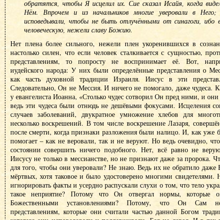
обратятся, чтобы Я исцелил их. Сие сказал Исайя, когда видел
Нём. Впрочем и из начальников многие уверовали в Него;
исповедывали, чтобы не быть отлучёнными от синагоги, ибо в
человеческую, нежели славу Божию.
Нет плена более сильного, нежели плен укоренившихся в созна
настолько силен, что если человек сталкивается с сущностью, пр
представлениям, то попросту не воспринимает её. Вот, напр
иудейского народа: У них были определённые представления о Ме
как часть духовной традиции Израиля. Иисус в эти представ
Следовательно, Он не Мессия. И ничего не помогало, даже чудеса. 
у евангелиста Иоанна, «Столько чудес сотворил Он пред ними, и они
ведь эти чудеса были отнюдь не дешёвыми фокусами. Исцеления с
случаев заболеваний, двукратное умножение хлебов для много
несколько воскрешений. В том числе воскрешение Лазаря, совершё
после смерти, когда признаки разложения были налицо. И, как уже б
помогает – как не веровали, так и не веруют. Но ведь очевидно, чт
состоянии совершить ничего подобного. Нет, всё равно не веру
Иисусу не только в мессианстве, но не признают даже за пророка. Ч
для того, чтобы они уверовали? Не знаю. Ведь их не обратило даже 
мёртвых, хотя таковое и было удостоверено многими свидетелями.
игнорировать факты и усердно распускали слухи о том, что тело укр
такое неприятие? Потому что Он отвергал нормы, которые о
Божественными установлениями? Потому, что Он Сам не
представлениям, которые они считали частью данной Богом трад