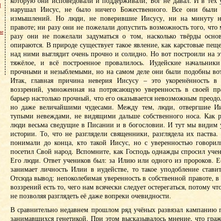
которую они исповедовали и поддерживали, Бог не давал. И в тех 
м
нарушал Иисус, не было ничего Божественного. Все они были 
измышлений. Но люди, не поверившие Иисусу, ни на минуту н
правоте; ни разу они не пожелали допустить возможность того, что 
не
разу они не пожелали задуматься о том, насколько твёрды осно
опираются. В природе существует такое явление, как карстовые пещ
над ними выглядит очень прочно и солидно. Но вот построили на э
тяжёлое, и всё построенное провалилось. Иудейские начальник
прочными и незыблемыми, но на самом деле они были подобны во
Итак, главная причина неверия Иисусу – это укоренённость в 
воззрений, умноженная на потрясающую уверенность в своей пра
барьер настолько прочный, что его оказывается невозможным преодол
но даже величайшими чудесами. Между тем, люди, отвергшие Ии
тупыми невеждами, не видящими дальше собственного носа. Как р
люди весьма сведущие в Писании и в богословии. И тут мы видим 
истории. То, что не разглядели священники, разглядела их паства
понимали до конца, кто такой Иисус, но с уверенностью говорил
посетил Свой народ. Вспомните, как Господь однажды спросил учен
Его люди. Ответ учеников был: за Илию или одного из пророков. Ес
занимает личность Илии в иудействе, то такое уподобление стави
Отсюда вывод: непоколебимая уверенность в собственной правоте, 
воззрений есть то, чего нам всячески следует остерегаться, потому чт
не позволяя разглядеть её даже вопреки очевидности.
В сравнительно недавнем прошлом ряд учёных развязал кампанию п
занимавшихся генетикой. При этом высказывалось мнение, что гра