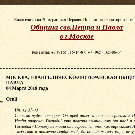
Евангелическо-Лютеранская Церковь Ингрии на территории Рос
Община свв.Петра и Павла
в г.Москве
Контакты: +7 (916) 315-14-87, +7 (965) 165-86-64
МОСКВА, ЕВАНГЕЛИЧЕСКО-ЛЮТЕРАНСКАЯ ОБЩИН
ПАВЛА
04 Марта 2018 года
Oculi
пи
Ин. 12:37-43
Столько чудес сотворил Он пред ними, и они не веровали в Н
Исайи пророка: Господи! кто поверил слышанному от нас? и
Господня? Потому не могли они веровать, что, как ещё сказал И
глаза свои и окаменил сердце своё, да не видят глазами, и не 