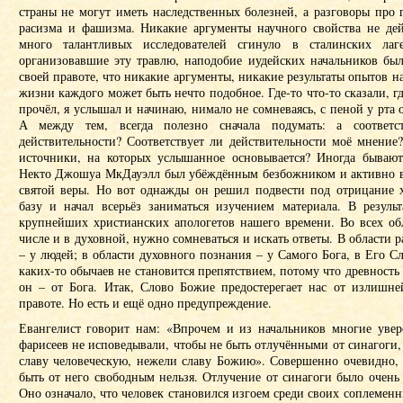
страны не могут иметь наследственных болезней, а разговоры про 
расизма и фашизма. Никакие аргументы научного свойства не дейс
много талантливых исследователей сгинуло в сталинских лаг
организовавшие эту травлю, наподобие иудейских начальников был
своей правоте, что никакие аргументы, никакие результаты опытов н
жизни каждого может быть нечто подобное. Где-то что-то сказали, гд
прочёл, я услышал и начинаю, нимало не сомневаясь, с пеной у рта 
А между тем, всегда полезно сначала подумать: а соответс
действительности? Соответствует ли действительности моё мнение
источники, на которых услышанное основывается? Иногда бывают
Некто Джошуа МкДауэлл был убёждённым безбожником и активно 
святой веры. Но вот однажды он решил подвести под отрицание 
базу и начал всерьёз заниматься изучением материала. В резуль
крупнейших христианских апологетов нашего времени. Во всех обл
числе и в духовной, нужно сомневаться и искать ответы. В области 
– у людей; в области духовного познания – у Самого Бога, в Его Сл
каких-то обычаев не становится препятствием, потому что древность 
он – от Бога. Итак, Слово Божие предостерегает нас от излишне
правоте. Но есть и ещё одно предупреждение.
Евангелист говорит нам: «Впрочем и из начальников многие увер
фарисеев не исповедывали, чтобы не быть отлучёнными от синагоги
славу человеческую, нежели славу Божию». Совершенно очевидно, 
быть от него свободным нельзя. Отлучение от синагоги было очень
Оно означало, что человек становился изгоем среди своих соплеменн