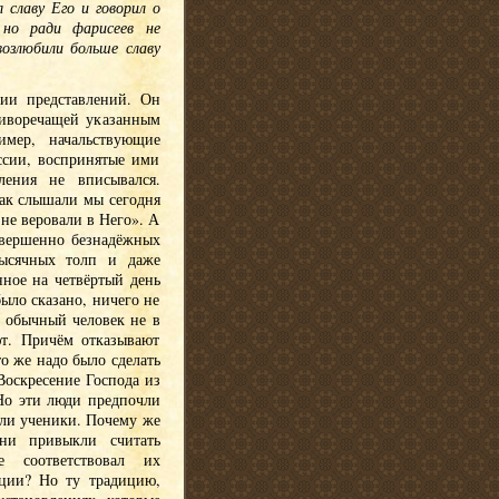
 славу Его и говорил о
 но ради фарисеев не
озлюбили больше славу
нии представлений. Он
отиворечащей указанным
имер, начальствующие
ссии, воспринятые ими
ления не вписывался.
Как слышали мы сегодня
 не веровали в Него». А
овершенно безнадёжных
тысячных толп и даже
нное на четвёртый день
ыло сказано, ничего не
о обычный человек не в
ют. Причём отказывают
то же надо было сделать
Воскресение Господа из
 Но эти люди предпочли
али ученики. Почему же
ни привыкли считать
 соответствовал их
иции? Но ту традицию,