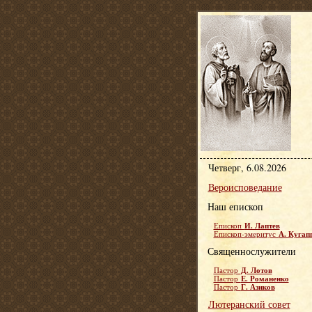
Четверг, 6.08.2026
Вероисповедание
Наш епископ
И. Лаптев
Епископ
А. Кугап
Епископ-эмеритус
Священнослужители
Д. Лотов
Пастор
Е. Романенко
Пастор
Г. Азиков
Пастор
Лютеранский совет