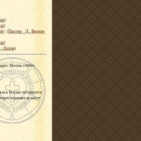
ов
)
ов
)
li)
(
Пастор Д. Бюлов-
ов
)
. Лотов
)
адрес: Москва 109004,
вла в Москве публикуется
нтернет-изданиях не могут