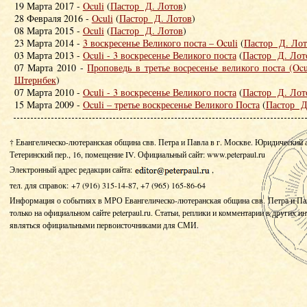
19 Марта 2017 -
Oculi
(
Пастор Д. Лотов
)
28 Февраля 2016 -
Oculi
(
Пастор Д. Лотов
)
08 Марта 2015 -
Oculi
(
Пастор Д. Лотов
)
23 Марта 2014 -
3 воскресенье Великого поста – Oculi
(
Пастор Д. Лот
03 Марта 2013 -
Oculi - 3 воскресенье Великого поста
(
Пастор Д. Лот
07 Марта 2010 -
Проповедь в третье восресенье великого поста (Ocu
Штернбек
)
07 Марта 2010 -
Oculi - 3 воскресенье Великого поста
(
Пастор Д. Лот
15 Марта 2009 -
Oculi – третье воскресенье Великого Поста
(
Пастор Д
† Евангелическо-лютеранская община свв. Петра и Павла в г. Москве. Юридический 
Тетеринский пер., 16, помещение IV.
Официальный сайт: www.peterpaul.ru
Электронный адрес редакции сайта:
,
тел. для справок: +7 (916) 315-14-87, +7 (965) 165-86-64
Информация о событиях в МРО Евангелическо-лютеранская община свв. Петра и Па
только на официальном сайте peterpaul.ru. Статьи, реплики и комментарии в других и
являться официальными первоисточниками для СМИ.