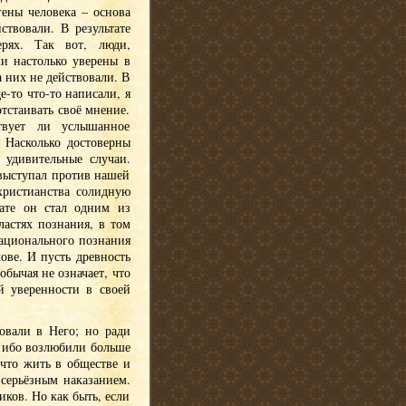
гены человека – основа
твовали. В результате
ерях. Так вот, люди,
и настолько уверены в
а них не действовали. В
е-то что-то написали, я
отстаивать своё мнение.
твует ли услышанное
? Насколько достоверны
 удивительные случаи.
выступал против нашей
христианства солидную
тате он стал одним из
астях познания, в том
рационального познания
ове. И пусть древность
обычая не означает, что
й уверенности в своей
овали в Него; но ради
, ибо возлюбили больше
что жить в обществе и
 серьёзным наказанием.
иков. Но как быть, если