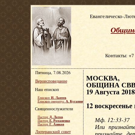
Евангелическо-Люте
Община
Контакты: +7 
Пятница, 7.08.2026
МОСКВА, Е
Вероисповедание
ОБЩИНА СВВ.
Наш епископ
19 Августа 2018
И. Лаптев
Епископ
А. Кугаппи
Епископ-эмеритус
12 воскресенье
Священнослужители
Д. Лотов
Пастор
Мф. 12:33-37
Е. Романенко
Пастор
Г. Азиков
Пастор
Или признайт
Лютеранский совет
признайте де