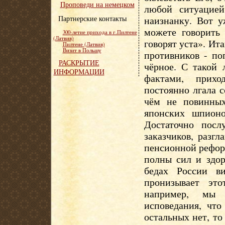
Проповеди на немецком
любой ситуацией
Партнерские контакты
наизнанку. Вот 
можете говорить 
300-летие прихода в г.Пилтене
(Латвия)
говорят уста». Ит
Пилтене (Латвия)
Визит в Польшу
противников - по
РАСКРЫТИЕ
чёрное. С такой
ИНФОРМАЦИИ
фактами, прихо
постоянно лгала с
чём не повинных
японских шпионо
Достаточно пос
заказчиков, разг
пенсионной рефор
полны сил и здор
бедах России ви
пронизывает эт
например, мы 
исповедания, что
остальных нет, то