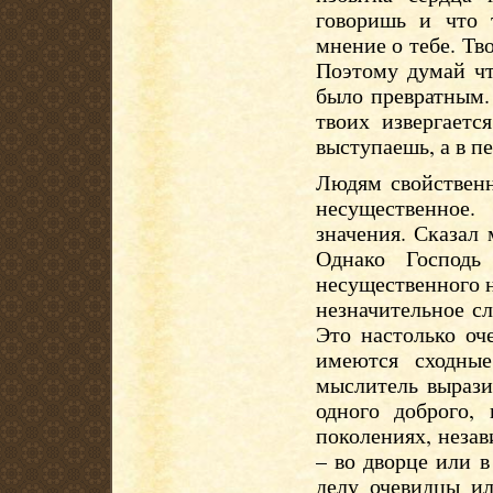
говоришь и что 
мнение о тебе. Тв
Поэтому думай чт
было превратным.
твоих извергаетс
выступаешь, а в п
Людям свойственн
несущественное
значения. Сказал
Однако Господь
несущественного н
незначительное с
Это настолько оч
имеются сходные
мыслитель вырази
одного доброго,
поколениях, незав
– во дворце или в
делу очевидцы ил