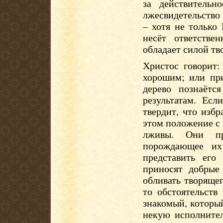
за действительн
лжесвидетельство
– хотя не только
несёт ответстве
обладает силой тв
Христос говорит:
хорошим; или при
дерево познаётс
результатам. Есл
твердит, что изб
этом положение с 
лживы. Они пр
порождающее их
представить его
приносят добрые
обливать творящег
то обстоятельств
знакомый, которы
некую исполнител