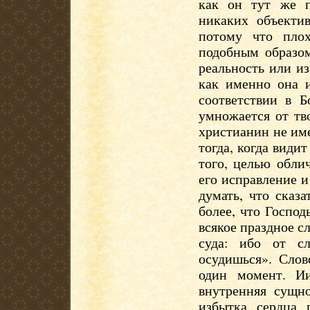
как он тут же п
никаких объекти
потому что пло
подобным образом
реальность или из
как именно она и
соответствии в 
умножается от тв
христианин не име
тогда, когда види
того, целью обли
его исправление 
думать, что сказ
более, что Господ
всякое праздное сл
суда: ибо от с
осудишься». Слов
один момент. Ии
внутренняя сущно
избытка сердца 