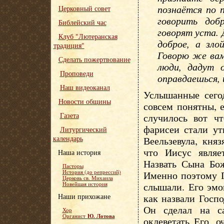
познаётся по 
Церковный совет
говорить доб
Библейский час
говорят уста.
Клуб "Лютеранская
доброе, а зло
традиция"
Говорю же вам
Сделать пожертвование
люди, дадут 
Проповеди
оправдаешься, 
Наш видеоканал
Услышанные сего
Новости общины
совсем понятны, е
Газета
случилось вот чт
фарисеи стали ут
Литургический
календарь
Веельзевула, кня
что Иисус являе
Наша история
Назвать Сына Бож
Пасторы
История (до репрессий)
Именно поэтому Г
Церковь св. Михаила
слышали. Его эмо
Новейшая история
Наши прихожане
как назвали Госпо
Он сделал на с
Хор
Ю. Лотова
Органист
оклеветать Его, 