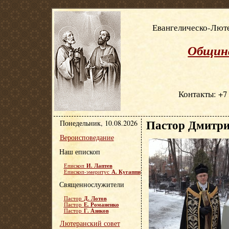
Евангелическо-Люте
Община
Контакты: +7 
Пастор Дмитри
Понедельник, 10.08.2026
Вероисповедание
Наш епископ
И. Лаптев
Епископ
А. Кугаппи
Епископ-эмеритус
Священнослужители
Д. Лотов
Пастор
Е. Романенко
Пастор
Г. Азиков
Пастор
Лютеранский совет