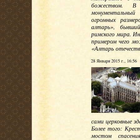
божеством. В
монументальный
огромных размер
алтарь», бывший
римского мира. И
примером чего м
«Алтарь отечеств
28 Января 2015 г., 16:56
сами церковные зд
Более того: Крес
мостом спасени