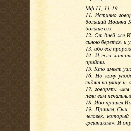
Мф.11, 11-19
11. Истинно гово
больший Иоанна К
больше его.
12. От дней же И
силою берется, и 
13. ибо все пророк
14. И если хотит
прийти.
15. Кто имеет уш
16. Но кому упо
сидят на улице и,
17. говорят: «мы 
пели вам печальные
18. Ибо пришел Иоа
19. Пришел Сын Ч
человек, которы
грешникам». И опр