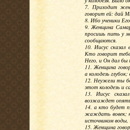
у колодезя. Было о
7. Приходит жен
говорит ей: дай М
8. Ибо ученики Ег
9. Женщина Самар
просишь пить у м
сообщаются.
10. Иисус сказал
Кто говорит тебе
Него, и Он дал бы
11. Женщина говор
а колодезь глубок
12. Неужели ты б
этот колодезь и са
13. Иисус сказа
возжаждет опять
14. а кто будет 
жаждать вовек; н
источником воды, 
15. Женщина говор