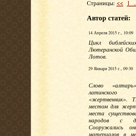
Страницы:
<<
1
.
Автор статей:
14 Апреля 2015 г., 10:09
Цикл библейски
Лютеранской Общ
Лотов.
29 Января 2015 г., 09:30
Слово «алтар
латинского 
«жертвенник». Т
местом для жерт
места существова
народов с др
Сооружались о
материалов в ме