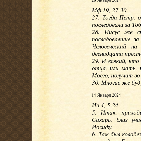
Мф.19, 27-30
27. Тогда Петр, о
последовали за То
28. Иисус же с
последовавшие з
Человеческий на
двенадцати престо
29. И всякий, кто
отца, или мать, и
Моего, получит во
30. Многие же буд
14 Января 2024
Ин.4, 5-24
5. Итак, приход
Сихарь, близ уч
Иосифу.
6. Там был колоде