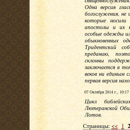
священнослужения.
Одна версия гла
богослужения, не 
которые носили
апостолы и их п
особые одежды или
обыкновенных од
Тридентский со
преданию, поэто
склонны поддерж
заключается в то
веков ни единым 
первая версия нах
07 Октября 2014 г., 10:17
Цикл библейски
Лютеранской Общ
Лотов.
Страницы:
<<
1