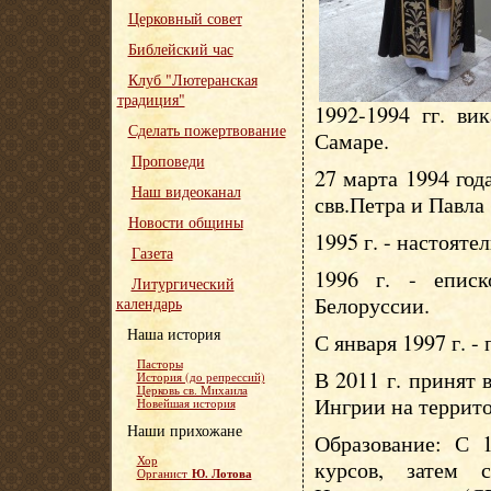
Церковный совет
Библейский час
Клуб "Лютеранская
традиция"
1992-1994 гг. ви
Сделать пожертвование
Самаре.
Проповеди
27 марта 1994 год
Наш видеоканал
свв.Петра и Павла
Новости общины
1995 г. - настояте
Газета
1996 г. - епис
Литургический
Белоруссии.
календарь
Наша история
С января 1997 г. -
Пасторы
В 2011 г. принят
История (до репрессий)
Церковь св. Михаила
Ингрии на террит
Новейшая история
Наши прихожане
Образование: С 1
Хор
курсов, затем 
Ю. Лотова
Органист