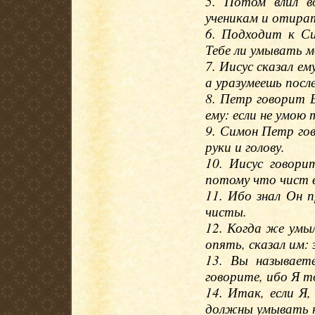
5. Потом влил в
ученикам и отира
6. Подходит к С
Тебе ли умывать м
7. Иисус сказал ем
а уразумеешь после
8. Петр говорит Е
ему: если не умою
9. Симон Петр гов
руки и голову.
10. Иисус говор
потому что чист ве
11. Ибо знал Он п
чисты.
12. Когда же умыл
опять, сказал им: 
13. Вы называет
говорите, ибо Я т
14. Итак, если Я,
должны умывать но