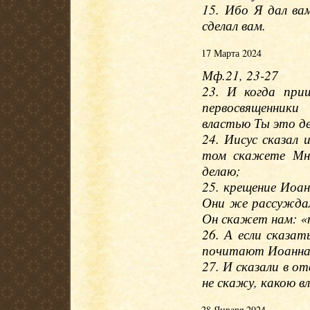
15. Ибо Я дал ва
сделал вам.
17 Марта 2024
Мф.21, 23-27
23. И когда при
первосвященники
властью Ты это де
24. Иисус сказал 
том скажете Мне
делаю;
25. крещение Иоан
Они же рассуждал
Он скажет нам: «п
26. А если сказат
почитают Иоанна 
27. И сказали в от
не скажу, какою в
28 Января 2024