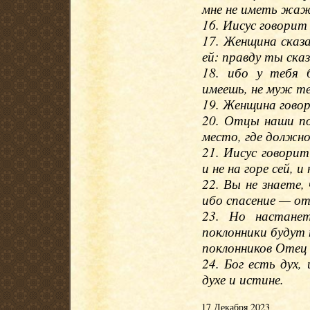
мне не иметь жаж
16. Иисус говорит
17. Женщина сказа
ей: правду ты ска
18. ибо у тебя 
имеешь, не муж те
19. Женщина говор
20. Отцы наши по
место, где должно
21. Иисус говорит
и не на горе сей, 
22. Вы не знаете, 
ибо спасение — от
23. Но настанет
поклонники будут 
поклонников Отец
24. Бог есть дух
духе и истине.
17 Декабря 2023