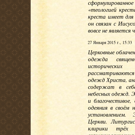
сформулированно
«теологией крест
креста имеет для 
он связан с Иису
вовсе не является
27 Января 2015 г., 15:33
Церковные облачен
одежда священ
исторических
рассматриваются 
одежд Христа, анг
содержат в себ
небесных одежд. Э
и благочестивое,
одеяния в своём 
установлением.
Церкви. Литурги
клирики трёх 