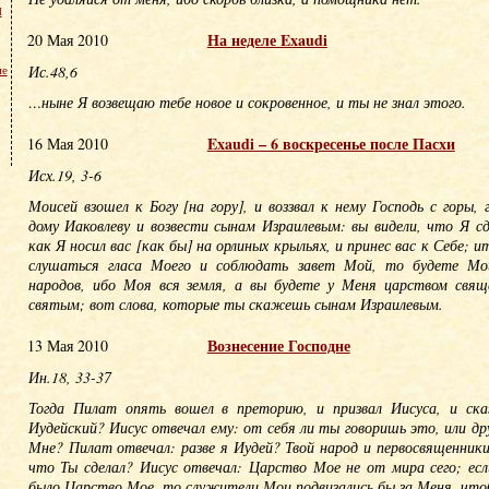
м
На неделе Exaudi
20 Мая 2010
Ис.48,6
не
…ныне Я возвещаю тебе новое и сокровенное, и ты не знал этого.
Exaudi – 6 воскресенье после Пасхи
16 Мая 2010
Исх.19, 3-6
Моисей взошел к Богу [на гору], и воззвал к нему Господь с горы,
дому Иаковлеву и возвести сынам Израилевым: вы видели, что Я с
как Я носил вас [как бы] на орлиных крыльях, и принес вас к Себе; и
слушаться гласа Моего и соблюдать завет Мой, то будете Мои
народов, ибо Моя вся земля, а вы будете у Меня царством свящ
святым; вот слова, которые ты скажешь сынам Израилевым.
Вознесение Господне
13 Мая 2010
Ин.18, 33-37
Тогда Пилат опять вошел в преторию, и призвал Иисуса, и ск
Иудейский? Иисус отвечал ему: от себя ли ты говоришь это, или дру
Мне? Пилат отвечал: разве я Иудей? Твой народ и первосвященники
что Ты сделал? Иисус отвечал: Царство Мое не от мира сего; есл
было Царство Мое, то служители Мои подвизались бы за Меня, что