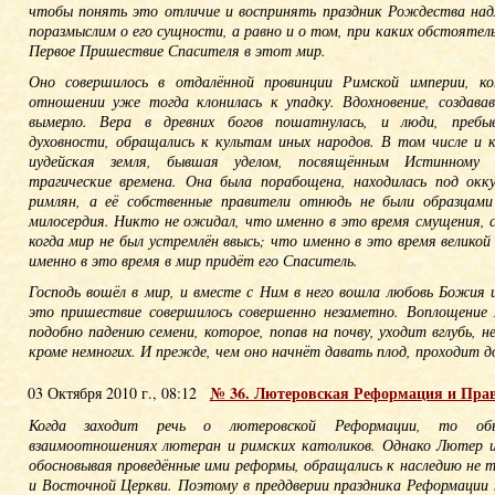
чтобы понять это отличие и воспринять праздник Рождества на
поразмыслим о его сущности, а равно и о том, при каких обстоятел
Первое Пришествие Спасителя в этот мир.
Оно совершилось в отдалённой провинции Римской империи, ко
отношении уже тогда клонилась к упадку. Вдохновение, создава
вымерло. Вера в древних богов пошатнулась, и люди, пребы
духовности, обращались к культам иных народов. В том числе и к
иудейская земля, бывшая уделом, посвящённым Истинному 
трагические времена. Она была порабощена, находилась под окку
римлян, а её собственные правители отнюдь не были образцами
милосердия. Никто не ожидал, что именно в это время смущения, 
когда мир не был устремлён ввысь; что именно в это время великой
именно в это время в мир придёт его Спаситель.
Господь вошёл в мир, и вместе с Ним в него вошла любовь Божия 
это пришествие совершилось совершенно незаметно. Воплощение
подобно падению семени, которое, попав на почву, уходит вглубь, н
кроме немногих. И прежде, чем оно начнёт давать плод, проходит д
№ 36. Лютеровская Реформация и Пра
03 Октября 2010 г., 08:12
Когда заходит речь о лютеровской Реформации, то об
взаимоотношениях лютеран и римских католиков. Однако Лютер и
обосновывая проведённые ими реформы, обращались к наследию не т
и Восточной Церкви. Поэтому в преддверии праздника Реформации 