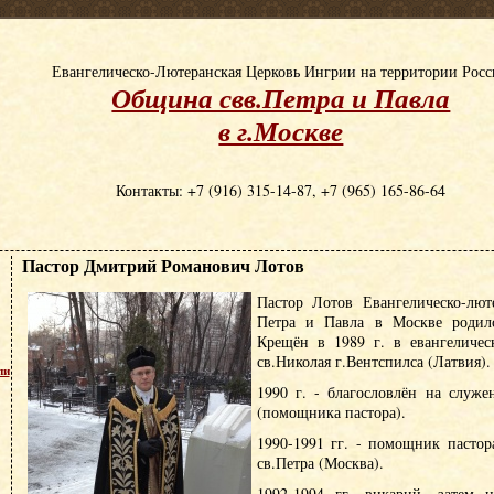
Евангелическо-Лютеранская Церковь Ингрии на территории Рос
Община свв.Петра и Павла
в г.Москве
Контакты: +7 (916) 315-14-87, +7 (965) 165-86-64
Пастор Дмитрий Романович Лотов
Пастор Лотов Евангелическо-лют
Петра и Павла в Москве родилс
Крещён в 1989 г. в евангеличес
св.Николая г.Вентспилса (Латвия).
пи
1990 г. - благословлён на служе
(помощника пастора).
1990-1991 гг. - помощник пасто
св.Петра (Москва).
1992-1994 гг. викарий, затем н