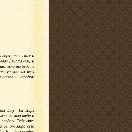
 говоря: так скажи
делал Египтянам, и
так, если вы будете
м уделом из всех
енников и народом
азал Ему: Ты Царь
гие сказали тебе о
 предали Тебя мне;
и бы от мира сего
бы Я не был предан