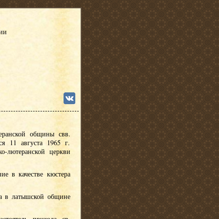
сии
еранской общины свв.
я 11 августа 1965 г.
ко-лютеранской церкви
ние в качестве кюстера
ра в латышской общине
астоятель прихода св.