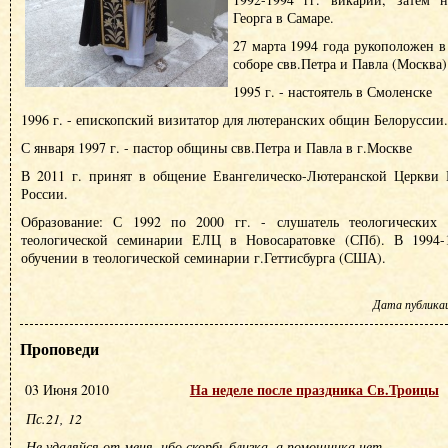
Георга в Самаре.
27 марта 1994 года рукоположен в
соборе свв.Петра и Павла (Москва)
1995 г. - настоятель в Смоленске
1996 г. - епископский визитатор для лютеранских общин Белоруссии.
С января 1997 г. - пастор общины свв.Петра и Павла в г.Москве
В 2011 г. принят в общение Евангелическо-Лютеранской Церкви
России.
Образование: С 1992 по 2000 гг. - слушатель теологических к
теологической семинарии ЕЛЦ в Новосаратовке (СПб). В 1994-1
обучении в теологической семинарии г.Геттисбурга (США).
Дата публикаци
Проповеди
На неделе после праздника Св.Троицы
03 Июня 2010
Пс.21, 12
Не удаляйся от меня, ибо скорбь близка, а помощника нет.