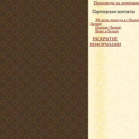
Проповеди на немецко
Партнерские контакты
300-летие прихода в г.Пилте
(Латвия)
Пилтене (Латвия)
Визит в Польшу
РАСКРЫТИЕ
ИНФОРМАЦИИ