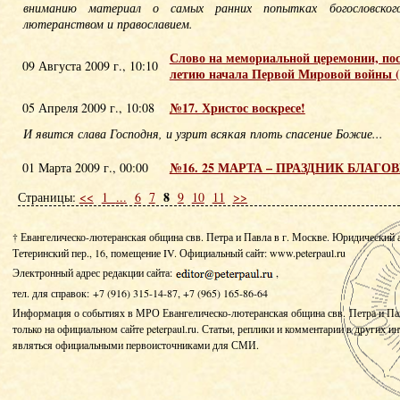
вниманию материал о самых ранних попытках богословског
лютеранством и православием.
Слово на мемориальной церемонии, по
09 Августа 2009 г., 10:10
летию начала Первой Мировой войны (
№17. Христос воскресе!
05 Апреля 2009 г., 10:08
И явится слава Господня, и узрит всякая плоть спасение Божие...
№16. 25 МАРТА – ПРАЗДНИК БЛАГ
01 Марта 2009 г., 00:00
8
Страницы:
<<
1
...
6
7
9
10
11
>>
† Евангелическо-лютеранская община свв. Петра и Павла в г. Москве. Юридический 
Тетеринский пер., 16, помещение IV.
Официальный сайт: www.peterpaul.ru
Электронный адрес редакции сайта:
,
тел. для справок: +7 (916) 315-14-87, +7 (965) 165-86-64
Информация о событиях в МРО Евангелическо-лютеранская община свв. Петра и Па
только на официальном сайте peterpaul.ru. Статьи, реплики и комментарии в других и
являться официальными первоисточниками для СМИ.