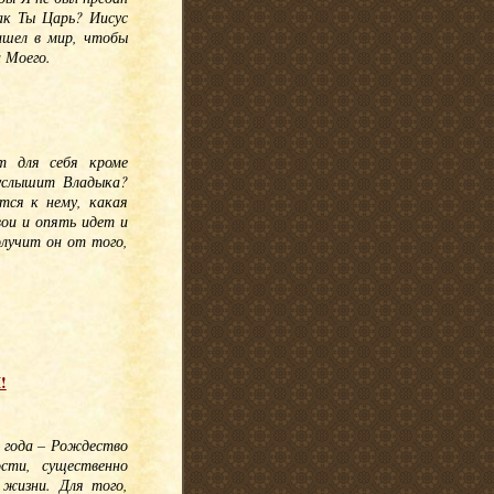
ак Ты Царь? Иисус
ишел в мир, чтобы
 Моего.
т для себя кроме
 услышит Владыка?
тся к нему, какая
вои и опять идет и
лучит он от того,
!
 года – Рождество
сти, существенно
 жизни. Для того,