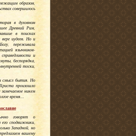
длежащим образом,
ьствах совершилось
торая в духовном
вшее Древний Рим,
вавшие в поисках
 вере иудеев. Но и
Богу, переживала
пацией язычников-
 справедливости и
смуты, беспорядка,
 внутренней тоски,
и смысл бытия. Но
 Христа произошло
е замечаемое никем
олгое время…
вославие
ычно говорят о
 его сподвижники,
олько Западной, но
предлагаем вашему