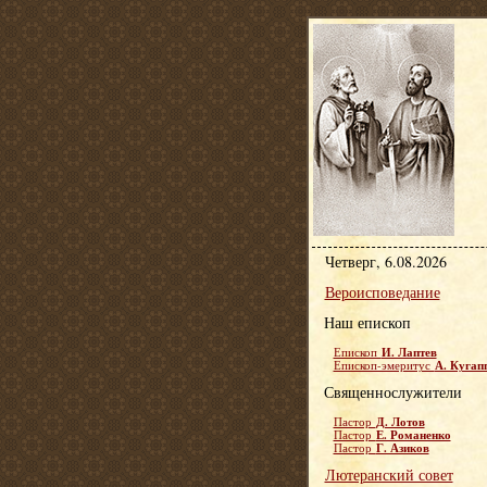
Четверг, 6.08.2026
Вероисповедание
Наш епископ
И. Лаптев
Епископ
А. Кугап
Епископ-эмеритус
Священнослужители
Д. Лотов
Пастор
Е. Романенко
Пастор
Г. Азиков
Пастор
Лютеранский совет