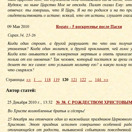
Иудеям; но ныне Царство Мое не отсюда. Пилат сказал Ему: ит
отвечал: ты говоришь, что Я Царь. Я на то родился и на то пр
свидетельствовать о истине; всякий, кто от истины, слушает гласа
Rogate - 5 воскресенье после Пасхи
09 Мая 2010
Сирах.34, 23-26
Когда один строит, а другой разрушает: то что они получа
утомления? Когда один молится, а другой проклинает, чей голос
Когда кто омывается от осквернения мертвым и опять прикасае
польза от его омовения? Так человек, который постится за грехи с
делает то же самое: кто услышит молитву его? и какую пользу по
что смирялся?
120
Страницы:
<<
1
...
118
119
121
122
...
144
>>
Автор статей:
№ 38. С РОЖДЕСТВОМ ХРИСТОВЫМ
25 Декабря 2010 г., 13:32
Во Христе возлюбленные братья и сёстры!
25 декабря мы отмечаем один из важнейших праздников Церковного
Христово. Этот праздник исполнен совершенно особенной радо
отличающейся от радости, вызываемой событиями повседневной