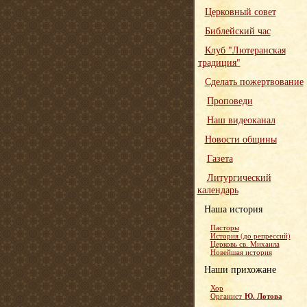
Церковный совет
Библейский час
Клуб "Лютеранская
традиция"
Сделать пожертвование
Проповеди
Наш видеоканал
Новости общины
Газета
Литургический
календарь
Наша история
Пасторы
История (до репрессий)
Церковь св. Михаила
Новейшая история
Наши прихожане
Хор
Ю. Лотова
Органист