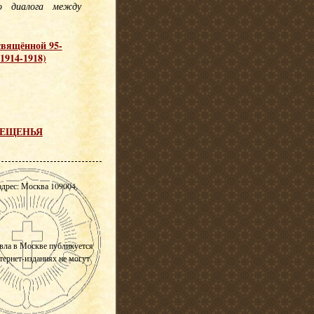
о диалога между
свящённой 95-
1914-1918)
ОВЕЩЕНЬЯ
адрес: Москва 109004,
вла в Москве публикуется
нтернет-изданиях не могут