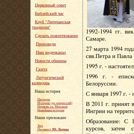
Церковный совет
Библейский час
Клуб "Лютеранская
традиция"
1992-1994 гг. ви
Сделать пожертвование
Самаре.
Проповеди
27 марта 1994 год
Наш видеоканал
свв.Петра и Павла
Новости общины
1995 г. - настояте
Газета
1996 г. - епис
Литургический
Белоруссии.
календарь
Наша история
С января 1997 г. -
Пасторы
В 2011 г. принят
История (до репрессий)
Церковь св. Михаила
Ингрии на террит
Новейшая история
Наши прихожане
Образование: С 1
Хор
курсов, затем 
Ю. Лотова
Органист