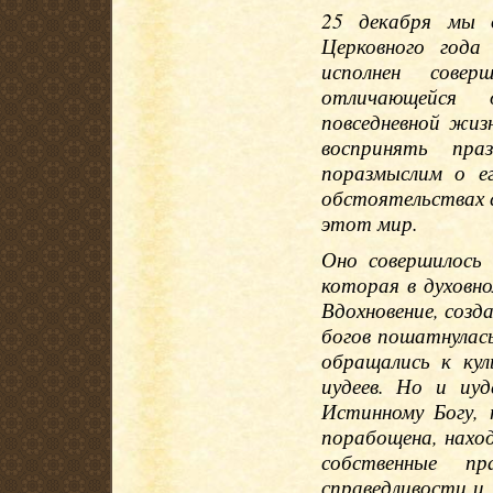
25 декабря мы 
Церковного год
исполнен совер
отличающейся 
повседневной жиз
воспринять пра
поразмыслим о е
обстоятельствах 
этот мир.
Оно совершилось
которая в духовн
Вдохновение, созд
богов пошатнулась
обращались к ку
иудеев. Но и иуд
Истинному Богу, 
порабощена, наход
собственные п
справедливости и