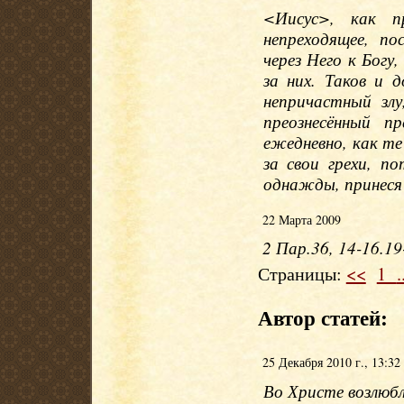
<Иисус>, как п
непреходящее, п
через Него к Богу
за них. Таков и 
непричастный зл
преознесённый 
ежедневно, как т
за свои грехи, п
однажды, принеся
22 Марта 2009
2 Пар.36, 14-16.19
Страницы:
<<
1
.
Автор статей:
25 Декабря 2010 г., 13:32
Во Христе возлюб