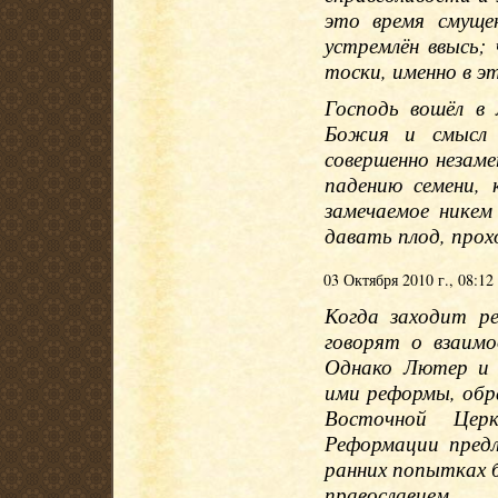
это время смуще
устремлён ввысь;
тоски, именно в э
Господь вошёл в
Божия и смысл 
совершенно незам
падению семени, 
замечаемое никем
давать плод, про
03 Октября 2010 г., 08:12
Когда заходит р
говорят о взаим
Однако Лютер и 
ими реформы, обра
Восточной Цер
Реформации пред
ранних попытках 
православием.