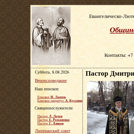
Евангелическо-Люте
Община
Контакты: +7 
Пастор Дмитри
Суббота, 8.08.2026
Вероисповедание
Наш епископ
И. Лаптев
Епископ
А. Кугаппи
Епископ-эмеритус
Священнослужители
Д. Лотов
Пастор
Е. Романенко
Пастор
Г. Азиков
Пастор
Лютеранский совет