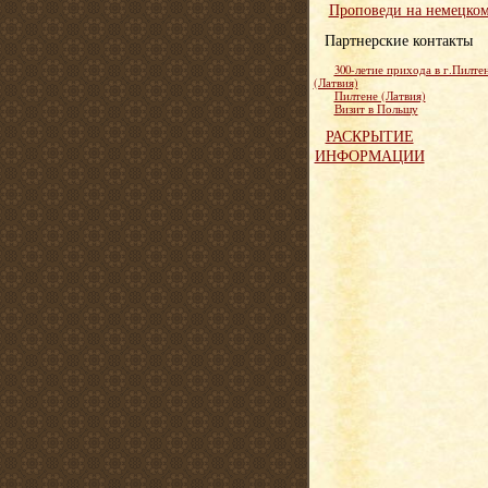
Проповеди на немецко
Партнерские контакты
300-летие прихода в г.Пилте
(Латвия)
Пилтене (Латвия)
Визит в Польшу
РАСКРЫТИЕ
ИНФОРМАЦИИ