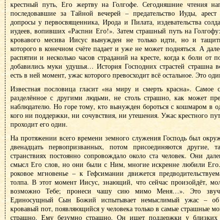
крестный путь, Его жертву на Голгофе. Сегодняшние чтения на
последовавшие за Тайной вечерей – предательство Иуды, арест
допросы у первосвященника, Ирода и Пилата, издевательства солд
иудеев, вопивших «Распни Его!». Затем страшный путь на Голгофу
кровавого месива Иисус вынужден не только идти, но и тащить
которого в конечном счёте падает и уже не может подняться. А дал
распятии и несколько часов страданий на кресте, когда к боли от п
добавились муки удушья… История Господних страстей страшна в
есть в ней момент, ужас которого превосходит всё остальное. Это од
Известная пословица гласит «на миру и смерть красна». Самое 
разделённое с другими людьми, не столь страшно, как может пре
наблюдателю. Но горе тому, кто вынужден бороться с кошмаром в о
кого ни поддержки, ни сочувствия, ни утешения. Ужас крестного пут
проходит его один.
На протяжении всего времени земного служения Господь был окруж
двенадцать первопризванных, потом присоединяются другие, 
странствиях постоянно сопровождало около ста человек. Они дале
смысл Его слов, но они были с Ним, многие искренне любили Его.
роковое мгновенье – к Гефсимании движется предводительствуе
толпа. В этот момент Иисус, знающий, что сейчас произойдёт, мо
возможно Тебе; пронеси чашу сию мимо Меня…». Это звучи
Единосущный Сын Божий испытывает немыслимый ужас – об э
кровавый пот, появляющийся у человека только в самые страшные м
страшно. Ему безумно страшно. Он ищет поддержки у близки