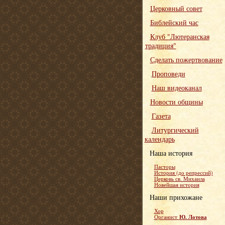
Церковный совет
Библейский час
Клуб "Лютеранская
традиция"
Сделать пожертвование
Проповеди
Наш видеоканал
Новости общины
Газета
Литургический
календарь
Наша история
Пасторы
История (до репрессий)
Церковь св. Михаила
Новейшая история
Наши прихожане
Хор
Ю. Лотова
Органист