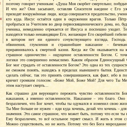
м
поэтому говорит ученикам: «Душа Моя скорбит смертельно; побудьте
И что же? Они засыпают, оставляя Спасителя наедине с Его уж
приходят вооружённые люди, когда совершается предательство, учен
не
кто куда. Иисус остаётся один в окружении врагов. Только Пётр
пробраться за Учителем во двор первосвященнического дома, но, буд
ученика, немедленно отрекается от Иисуса и поспешно уходит. Те
находятся только ненавидящие Его, желающие Его скорейшей гибели.
в котором нет ни единого сочувствующего взгляда, Господь
обвинения, глумления и страшнейшее наказание – бичеван
приравнивалось к смертной казни. Когда же Он оказывается на к
страшное одиночество – ощущение оставленности Богом. С точ
логики это совершенно немыслимо. Каким образом Единосущный
Бог мог страдать от оставленности Богом? Это одна из тех сущност
не сможем понять, находясь в пределах нынешнего бытия. Единс
сделать сейчас, так это принять совершившееся, как факт, ибо в 
кричит громким голосом: «Боже Мой, Боже Мой! Для чего Ты Мен
этим наступает смерть…
Как страшно для верующего пережить чувство оставленности Бо
наказания, а именно оставленности. Наказание – это благо. Оно 
безразличен, что Бог хочет, чтобы ты одумался и изменил свою жи
Ты Мне больше не нужен – иди куда хочешь, делай что хочешь – для
значения. Это самое страшное, что может быть, потому что если ты 
Ему безразличен, то всё остальное теряет смысл. И жить в этом 
Можно существовать, но не жить. Потому что без Бога мироздание