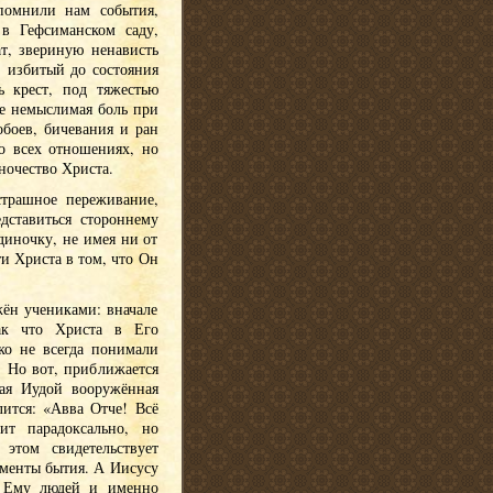
помнили нам события,
 в Гефсиманском саду,
ат, звериную ненависть
: избитый до состояния
 крест, под тяжестью
ее немыслимая боль при
обоев, бичевания и ран
о всех отношениях, но
иночество Христа.
страшное переживание,
дставиться стороннему
диночку, не имея ни от
и Христа в том, что Он
ён учениками: вначале
так что Христа в Его
ко не всегда понимали
 Но вот, приближается
мая Иудой вооружённая
лится: «Авва Отче! Всё
т парадоксально, но
том свидетельствует
оменты бытия. А Иисусу
х Ему людей и именно