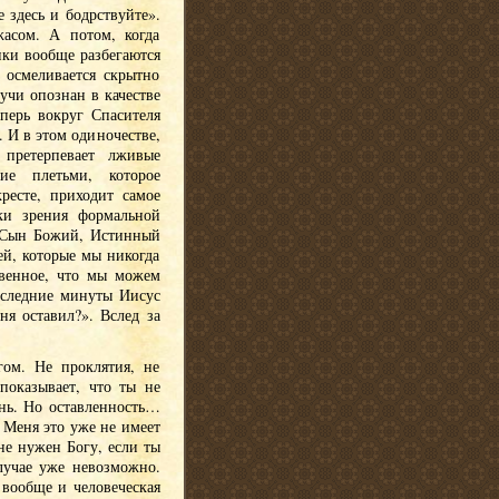
 здесь и бодрствуйте».
асом. А потом, когда
ики вообще разбегаются
 осмеливается скрытно
учи опознан в качестве
перь вокруг Спасителя
 И в этом одиночестве,
 претерпевает лживые
ие плетьми, которое
ресте, приходит самое
ки зрения формальной
 Сын Божий, Истинный
ей, которые мы никогда
твенное, что мы можем
последние минуты Иисус
я оставил?». Вслед за
гом. Не проклятия, не
показывает, что ты не
знь. Но оставленность…
 Меня это уже не имеет
не нужен Богу, если ты
случае уже невозможно.
 вообще и человеческая