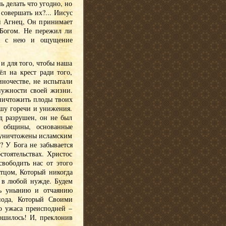
 делать что угодно, но
 совершать их?... Иисус
ый Агнец, Он принимает
 Богом. Не пережил ли
те с нею и ощущение
 и для того, чтобы наша
ёл на крест ради того,
иночестве, не испытали
нужности своей жизни.
уничтожить плоды твоих
ашу горечи и унижения.
уд разрушен, он не был
е общины, основанные
и уничтожены исламским
? У Бога не забывается
стоятельствах. Христос
свободить нас от этого
Отцом, Который никогда
 в любой нужде. Будем
ть унынию и отчаянию
пода, Который Своими
о ужаса преисподней –
ершилось! И, преклонив