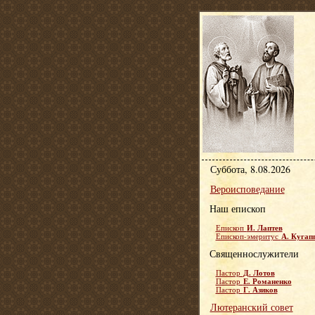
Суббота, 8.08.2026
Вероисповедание
Наш епископ
И. Лаптев
Епископ
А. Кугап
Епископ-эмеритус
Священнослужители
Д. Лотов
Пастор
Е. Романенко
Пастор
Г. Азиков
Пастор
Лютеранский совет