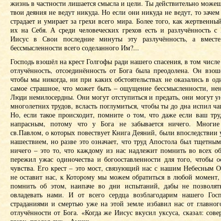
жизнь в частности лишается смысла и цели. Ты действительно можешь
твои деяния не ведут никуда. Но если они никуда не ведут, то зачем
страдает и умирает за грехи всего мира. Более того, как жертвенн
их на Себя. А среди человеческих грехов есть и разлучённость с
Иисус в Свои последние минуты эту разлучённость, а вмес
бессмысленности всего соделанного Им?...
Господь взошёл на крест Голгофы ради нашего спасения, в том числе
отлучённость, отсоединённость от Бога была преодолена. Он взош
чтобы мы никогда, ни при каких обстоятельствах не оказались в од
самое страшное, что может быть – ощущение бессмысленности, не
Люди немилосердны. Они могут отступиться и предать, они могут 
многолетних трудов, всласть поглумиться, чтобы ты до дна испил ч
Но, если такое происходит, помните о том, что даже если ваш тр
напрасным, потому что у Бога не забывается ничего. Многи
св.Павлом, о которых повествует Книга Деяний, были впоследстви
нашествием, но разве это означает, что труд Апостола был тщетным
ничего – это то, что каждому из нас надлежит помнить во всех об
пережил ужас одиночества и богооставленности для того, чтобы о
чувства. Его крест – это мост, связующий нас с нашим Небесным 
не оставит нас, к Которому мы можем обратиться в любой момент,
помнить об этом, наипаче во дни испытаний, дабы не позволя
овладевать нами. И от всего сердца возблагодарим нашего Гос
страданиями и смертью уже на этой земле избавил нас от главног
отлучённости от Бога. «Когда же Иисус вкусил уксуса, сказал: сов