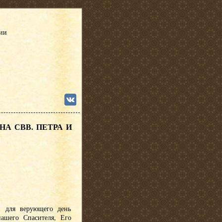
сии
А СВВ. ПЕТРА И
й для верующего день
ашего Спасителя, Его