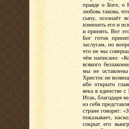
правде о Боге, о
любовь такова, что
сыну, осознаёт в
изменить его и ис
и принять. Вот эт
Бог готов приня
заслугам, но вопр
что не мы соверша
чём написано: «Ко
всякого беззакон
мы не оставлены 
Христос не возвещ
ибо открыто глав
века в единстве с
Итак, благодаря м
из себя представл
стране говорят: «
показывает, наск
сокрыт его выиг