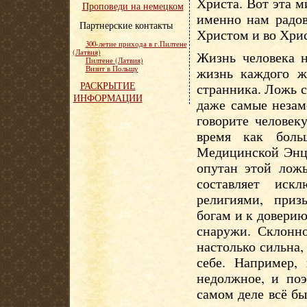
Христа. Вот эта м
Проповеди на немецком
именно нам радов
Партнерские контакты
Христом и во Хрис
300-летие прихода в г.Пилтене
(Латвия)
Жизнь человека 
Пилтене (Латвия)
Визит в Польшу
жизнь каждого ж
РАСКРЫТИЕ
странника. Ложь с
ИНФОРМАЦИИ
даже самые незам
говорите человек
время как бол
Медицинской Энци
опутан этой ложь
составляет иск
религиями, при
богам и к довери
снаружи. Склонн
настолько сильна,
себе. Например, 
недолжное, и поэ
самом деле всё б