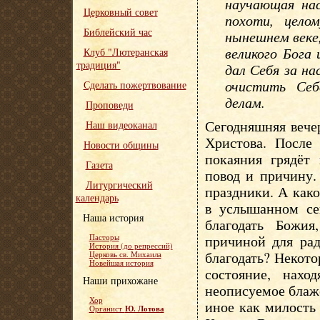
научающая нас
Церковный совет
похоти, цело
Библейский час
нынешнем веке
великого Бога
Клуб "Лютеранская
традиция"
дал Себя за на
очистить Себ
Сделать пожертвование
делам.
Проповеди
Сегодняшняя вече
Наш видеоканал
Христова. После
Новости общины
покаяния грядёт 
Газета
повод и причину.
Литургический
праздники. А как
календарь
в услышанном се
Наша история
благодать Божия
причиной для рад
Пасторы
История (до репрессий)
благодать? Некото
Церковь св. Михаила
Новейшая история
состояние, нахо
Наши прихожане
неописуемое блаже
Хор
иное как милость
Ю. Лотова
Органист