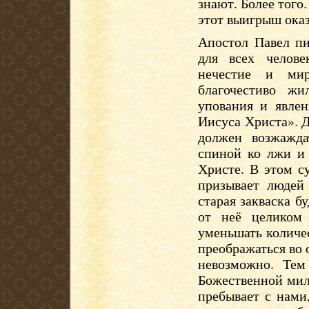
знают. Более того.
этот выигрыш оказ
Апостол Павел пи
для всех челове
нечестие и мир
благочестиво ж
упования и явлен
Иисуса Христа». Д
должен возжажда
спиной ко лжи и 
Христе. В этом с
призывает людей
старая закваска бу
от неё целиком
уменьшать количе
преображаться во 
невозможно. Тем
Божественной мил
пребывает с нами