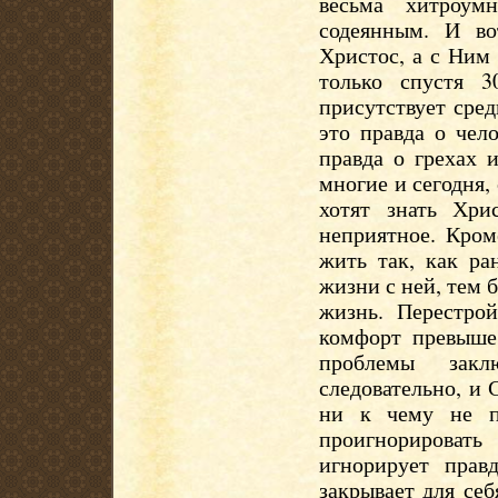
весьма хитроум
содеянным. И в
Христос, а с Ним
только спустя 
присутствует сред
это правда о чел
правда о грехах 
многие и сегодня,
хотят знать Хри
неприятное. Кром
жить так, как ра
жизни с ней, тем 
жизнь. Перестрой
комфорт превыше 
проблемы закл
следовательно, и 
ни к чему не п
проигнорировать
игнорирует прав
закрывает для се