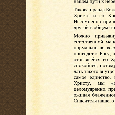
нашем пути к небе
Такова правда Бож
Христе и со Хри
Несомненно причи
другой в общем-то 
Можно привыкн
естественной ман
нормально во все
приведёт к Богу, 
отрывшейся во Хр
спокойнее, потом
дать такого внутре
самое единство, 
Христу, мы «о
целомудренно, пр
ожидая блаженног
Спасителя нашего