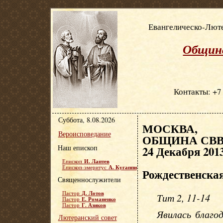
Евангелическо-Люте
Община
Контакты: +7 
Суббота, 8.08.2026
МОСКВА, Е
Вероисповедание
ОБЩИНА СВВ.
Наш епископ
24 Декабря 2013
И. Лаптев
Епископ
А. Кугаппи
Епископ-эмеритус
Рождественска
Священнослужители
Д. Лотов
Пастор
Тит 2, 11-14
Е. Романенко
Пастор
Г. Азиков
Пастор
Явилась благо
Лютеранский совет