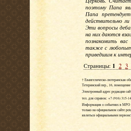
Церковь. Считае
поэтому Папа яв
Папа претендует
действительно ли
Эти вопросы деб
на них даются вз
познакомить вас
также с любопыт
приведшим к инте
1
Страницы:
2
3
† Евангелическо-лютеранская об
Тетеринский пер., 16, помещение 
Электронный адрес редакции сай
тел. для справок: +7 (916) 315-1
Информация о событиях в МРО Е
только на официальном сайте pete
являться официальными первои