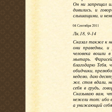
Он ни запрещал и
дивились, и гово
слышащими, и нем
04 Сентября 2011
Лк.18, 9-14
Сказал также к н
они праведны, и
человека вошли в
мытарь. Фарисей
благодарю Тебя, ч
обидчики, прелюбо
неделю, даю деся
же, стоя вдали, н
себя в грудь, гов
Сказываю вам, чт
нежели тот: ибо в
а унижающий себя