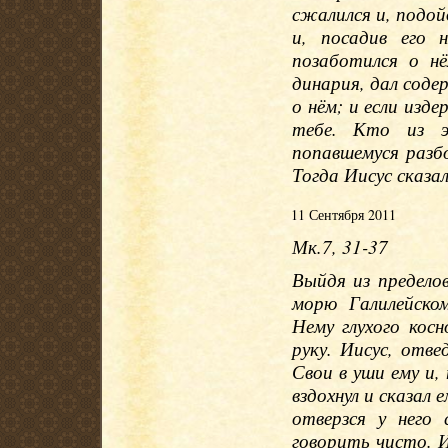
сжалился и, подойд
и, посадив его 
позаботился о нё
динария, дал соде
о нём; и если изд
тебе. Кто из 
попавшемуся разб
Тогда Иисус сказа
11 Сентября 2011
Мк.7, 31-37
Выйдя из предело
морю Галилейско
Нему глухого кос
руку. Иисус, отв
Свои в уши ему и, 
вздохнул и сказал
отверзся у него 
говорить чисто. И