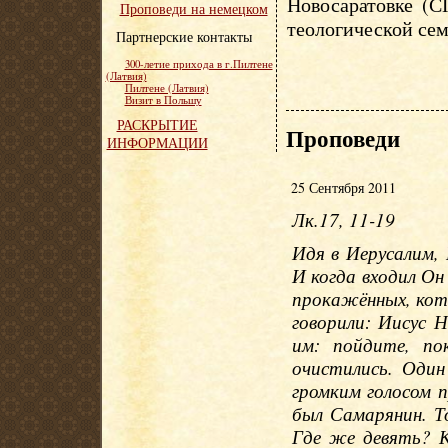
Новосаратовке (С
Проповеди на немецком
теологической сем
Партнерские контакты
300-летие прихода в г.Пилтене
(Латвия)
Пилтене (Латвия)
Визит в Польшу
РАСКРЫТИЕ
Проповеди
ИНФОРМАЦИИ
25 Сентября 2011
Лк.17, 11-19
Идя в Иерусалим,
И когда входил Он 
прокажённых, кот
говорили: Иисус Н
им: пойдите, по
очистились. Один 
громким голосом п
был Самарянин. То
Где же девять? К