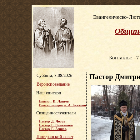
Евангелическо-Люте
Община
Контакты: +7 
Пастор Дмитри
Суббота, 8.08.2026
Вероисповедание
Наш епископ
И. Лаптев
Епископ
А. Кугаппи
Епископ-эмеритус
Священнослужители
Д. Лотов
Пастор
Е. Романенко
Пастор
Г. Азиков
Пастор
Лютеранский совет