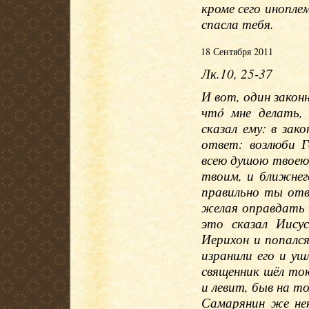
кроме сего иноплем
спасла тебя.
18 Сентября 2011
Лк.10, 25-37
И вот, один законн
чтó мне делать,
сказал ему: в зак
ответ: возлюби Г
всею душою твоею,
твоим, и ближнего
правильно ты отв
желая оправдать 
это сказал Иису
Иерихон и попался
изранили его и уш
священник шёл тою
и левит, быв на т
Самарянин же нек