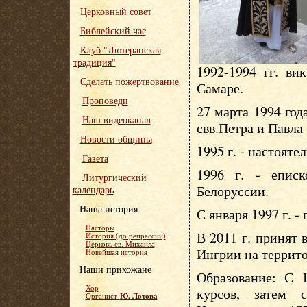
Церковный совет
Библейский час
Клуб "Лютеранская
традиция"
1992-1994 гг. ви
Сделать пожертвование
Самаре.
Проповеди
27 марта 1994 год
Наш видеоканал
свв.Петра и Павла
Новости общины
1995 г. - настояте
Газета
1996 г. - епис
Литургический
Белоруссии.
календарь
Наша история
С января 1997 г. -
Пасторы
В 2011 г. принят
История (до репрессий)
Церковь св. Михаила
Ингрии на террит
Новейшая история
Наши прихожане
Образование: С 1
Хор
курсов, затем 
Ю. Лотова
Органист