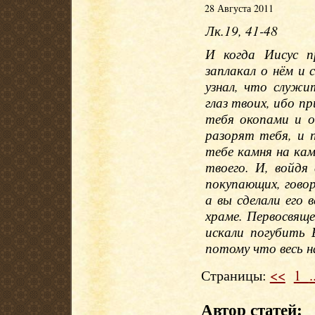
28 Августа 2011
Лк.19, 41-48
И когда Иисус п
заплакал о нём и 
узнал, что служ
глаз твоих, ибо п
тебя окопами и 
разорят тебя, и 
тебе камня на кам
твоего. И, войдя
покупающих, гово
а вы сделали его 
храме. Первосвящ
искали погубить 
потому что весь н
Страницы:
<<
1
.
Автор статей: