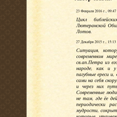
23 Февраля 2016 г., 09:47
Цикл библейски
Лютеранской Общ
Лотов.
27 Декабря 2015 г., 15:13
Ситуация, кото
современном мир
св.ап.Петра из е
народе, как и у
пагубные ереси и,
сами на себя скор
и через них пут
Современные люди
не там, где ёе д
периодически ра
мудрости, сокрыт
которые утаива