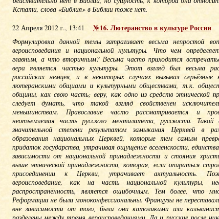
действительно нет в Библии, но сущность, к которой она относит
Кстати, слова «Библия» в Библии тоже нет.
№16. Лютеранство в культуре России
22 Апреля 2012 г., 13:41
Формулировка данной темы затрагивает весьма непростой воп
вероисповедания и национальной культуры. Что чем определяе
главным, а что вторичным? Весьма часто приходится встречатьс
вера является частью культуры. Этот взгляд был весьма рас
российских немцев, и в некоторых случаях вызывал серьёзные
лютеранскими общиами и культурными обществами, т.к. общест
общины, как свою часть; веру, как одно из средств этнической 
следует думать, что такой взгляд свойственен исключител
меньшинствам. Православие часто рассматривается и пров
неотъемлемая часть русского менталитета, русскости. Такой 
значительной степени результатом замыкания Церквей в рам
образования национальных Церквей, которые тем самым прев
придаток государства, утрачивая ощущение вселенскости, единств
зависимости от национальной принадлежности и стояния христи
выше этнической принадлежности, которая, если опираться строг
присоединении к Церкви, утрачивает актуальность. По
вероисповедание, как на часть национальной культуры, н
распространённость, является ошибочным. Тем более, что мно
Реформации не были моноконфессиональны. Французы не перестава
вне зависимости от того, были они католиками или кальвинис
разделены между тремя вероисповеданиями. Да и русские после ник