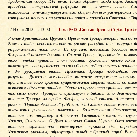
Тридентском соборе XVI века. Таким образом, когда перед Люте
проведения литургической реформы, то в качестве основы дл
пользовался не неким универсальным, общим для всех распорядком, н
которым пользовался августинский орден и приходы в Саксонии и Тю
Тема №18 .Святая Троица (Αγία Τριάδα,
17 Июня 2012 г., 13:00
Учение Христианской Церкви о Пресвятой Троице говорит нам об о
Божьих тайн, непостижимых на уровне рассудка и не могущих 
рациональными понятиями. Не случайно известный богослов нов
Флоренский называл догмат о Святой Троице "крестом для человеч
того, чтобы принять этот догмат, греховный человеческий
отвергнуть свои претензии на способность всё познавать и рациона
е. для уразумения тайны Пресвятой Троицы необходимо отв
разумения. Далеко не все способны на такое отвержение, поэтому 
протяжении всего времени существования Церкви, вплоть до ныне
остаётся объектом нападок. Одним из аргументов критиков являет
что само слово «Троица» отсутствует в Библии. Это действите
понятие Троицы употребил Феофил, шестой епископ Антиохии С
работе "Против Автолика" (168 г. н. э.). Однако, вполне естествен
осмысления реальности, явленной в Божественном Откровении,
понятия. Так, например, в Антиохии, достаточно много лет спуст
Христа, Сошествия Св.Духа и начала бытия Церкви, было вперв
понятие «христианин», являющееся термином для определе
Христовых учеников, образующих новый избранный народ Божий