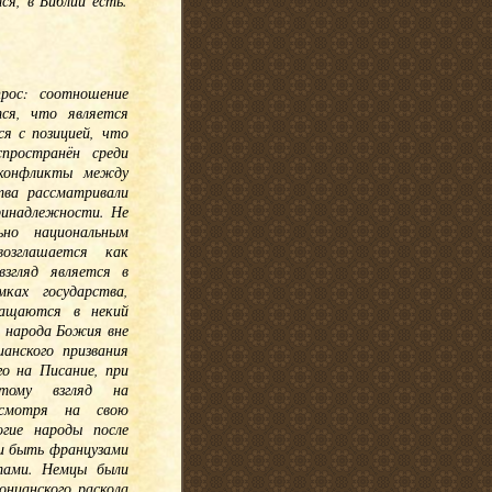
ся, в Библии есть.
рос: соотношение
тся, что является
я с позицией, что
пространён среди
 конфликты между
ва рассматривали
принадлежности. Не
ьно национальным
озглашается как
взгляд является в
ках государства,
ращаются в некий
а народа Божия вне
анского призвания
о на Писание, при
этому взгляд на
есмотря на свою
гие народы после
ли быть французами
тами. Немцы были
онианского раскола