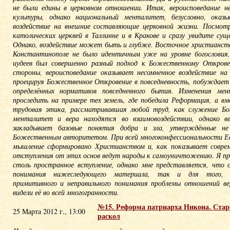
не были едины в церковном отношении. Итак, вероисповедание н
культуры, однако национальный менталитет, безусловно, оказы
воздействие на внешние составляющие церковной жизни. Посмот
католических церквей в Таллинне и в Кракове и сразу увидите сущ
Однако, воздействие может быть и глубже. Восточное христианств
Константинополе не было идентичным уже на уровне богословия, 
иудеев был совершенно разный подход к Божественному Открове
стороны, вероисповедание оказывает несомненное воздействие на
проецируя Божественное Откровение в повседневность, побуждает
определённых нормативов повседневного бытия. Изменения ме
проследить на примере тех земель, где победила Реформация, а вм
трудовая этика, рассматривавшая любой труд, как служение Бог
менталитет и вера находятся во взаимовоздействии, однако ве
закладывает базовые понятия добра и зла, утверждённые не 
Божественным авторитетом. При всей многоконфессиональности Ев
мышление сформировано Христианством и, как показывает совре
отступления от этих основ ведут народы к самоуничтожению. Я пр
столь пространное вступление, однако мне представляется, что 
понимания нижеследующего материала, так и для того,
примитивного и неправильного понимания проблемы отношений ве
видели её во всей многогранности.
№15. Реформа патриарха Никона. Стар
25 Марта 2012 г., 13:00
раскол