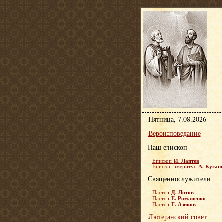
Пятница, 7.08.2026
Вероисповедание
Наш епископ
И. Лаптев
Епископ
А. Кугап
Епископ-эмеритус
Священнослужители
Д. Лотов
Пастор
Е. Романенко
Пастор
Г. Азиков
Пастор
Лютеранский совет