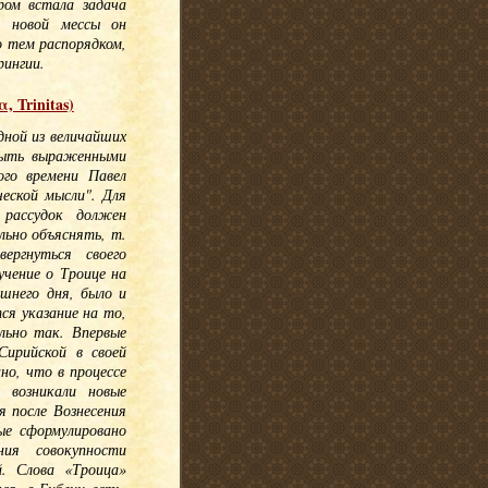
ром встала задача
я новой мессы он
о тем распорядком,
рингии.
 Trinitas)
дной из величайших
быть выраженными
ого времени Павел
еской мысли". Для
 рассудок должен
льно объяснять, т.
ергнуться своего
учение о Троице на
шнего дня, было и
ся указание на то,
льно так. Впервые
ирийской в своей
но, что в процессе
 возникали новые
я после Вознесения
ые сформулировано
ния совокупности
. Слова «Троица»