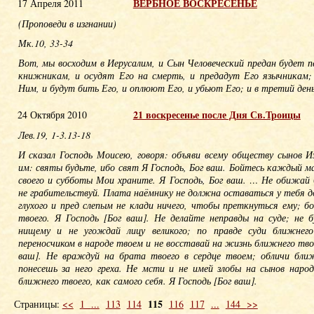
ВЕРБНОЕ ВОСКРЕСЕНЬЕ
17 Апреля 2011
(Проповеди в изгнании)
Мк.10, 33-34
Вот, мы восходим в Иерусалим, и Сын Человеческий предан будет 
книжникам, и осудят Его на смерть, и предадут Его язычникам;
Ним, и будут бить Его, и оплюют Его, и убьют Его; и в третий день
21 воскресенье после Дня Св.Троицы
24 Октября 2010
Лев.19, 1-3.13-18
И сказал Господь Моисею, говоря: объяви всему обществу сынов И
им: святы будьте, ибо свят Я Господь, Бог ваш. Бойтесь каждый м
своего и субботы Мои храните. Я Господь, Бог ваш. … Не обижай 
не грабительствуй. Плата наёмнику не должна оставаться у тебя до
глухого и пред слепым не клади ничего, чтобы преткнуться ему; бо
твоего. Я Господь [Бог ваш]. Не делайте неправды на суде; не б
нищему и не угождай лицу великого; по правде суди ближнего
переносчиком в народе твоем и не восставай на жизнь ближнего твое
ваш]. Не враждуй на брата твоего в сердце твоем; обличи ближ
понесешь за него греха. Не мсти и не имей злобы на сынов народ
ближнего твоего, как самого себя. Я Господь [Бог ваш].
115
Страницы:
<<
1
...
113
114
116
117
...
144
>>