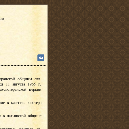
сии
еранской общины свв.
я 11 августа 1965 г.
ко-лютеранской церкви
ние в качестве кюстера
ра в латышской общине
астоятель прихода св.