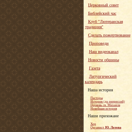
Церковный совет
Библейский час
Клуб "Лютеранская
традиция"
Сделать пожертвование
Проповеди
Наш видеоканал
Новости общины
Газета
Литургический
календарь
Наша история
Пасторы
История (до репрессий)
Церковь св. Михаила
Новейшая история
Наши прихожане
Хор
Ю. Лотова
Органист