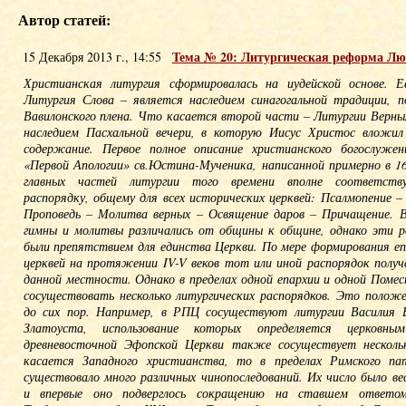
Автор статей:
Тема № 20: Литургическая реформа Лю
15 Декабря 2013 г., 14:55
Христианская литургия сформировалась на иудейской основе. 
Литургия Слова – является наследием синагогальной традиции, п
Вавилонского плена. Что касается второй части – Литургии Верны
наследием Пасхальной вечери, в которую Иисус Христос вложил
содержание. Первое полное описание христианского богослуже
«Первой Апологии» св.Юстина-Мученика, написанной примерно в 16
главных частей литургии того времени вполне соответств
распорядку, общему для всех исторических церквей: Псалмопение 
Проповедь – Молитва верных – Освящение даров – Причащение. 
гимны и молитвы различались от общины к общине, однако эти ра
были препятствием для единства Церкви. По мере формирования еп
церквей на протяжении IV-V веков тот или иной распорядок получ
данной местности. Однако в пределах одной епархии и одной Поме
сосуществовать несколько литургических распорядков. Это положе
до сих пор. Например, в РПЦ сосуществуют литургии Василия 
Златоуста, использование которых определяется церковны
древневосточной Эфопской Церкви также сосуществует несколь
касается Западного христианства, то в пределах Римского п
существовало много различных чинопоследований. Их число было в
и впервые оно подверглось сокращению на ставшем ответо