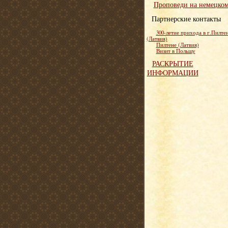
Проповеди на немецко
Партнерские контакты
300-летие прихода в г.Пилте
(Латвия)
Пилтене (Латвия)
Визит в Польшу
РАСКРЫТИЕ
ИНФОРМАЦИИ