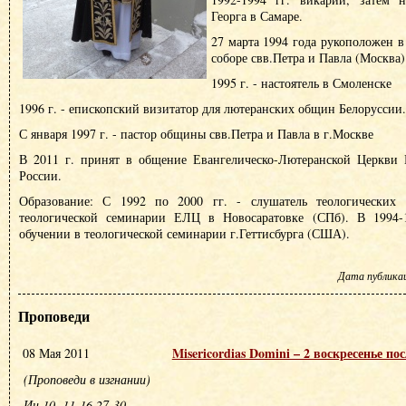
Георга в Самаре.
27 марта 1994 года рукоположен в
соборе свв.Петра и Павла (Москва)
1995 г. - настоятель в Смоленске
1996 г. - епископский визитатор для лютеранских общин Белоруссии.
С января 1997 г. - пастор общины свв.Петра и Павла в г.Москве
В 2011 г. принят в общение Евангелическо-Лютеранской Церкви
России.
Образование: С 1992 по 2000 гг. - слушатель теологических к
теологической семинарии ЕЛЦ в Новосаратовке (СПб). В 1994-1
обучении в теологической семинарии г.Геттисбурга (США).
Дата публикаци
Проповеди
Misericordias Domini – 2 воскресенье по
08 Мая 2011
(Проповеди в изгнании)
Ин.10, 11-16.27-30