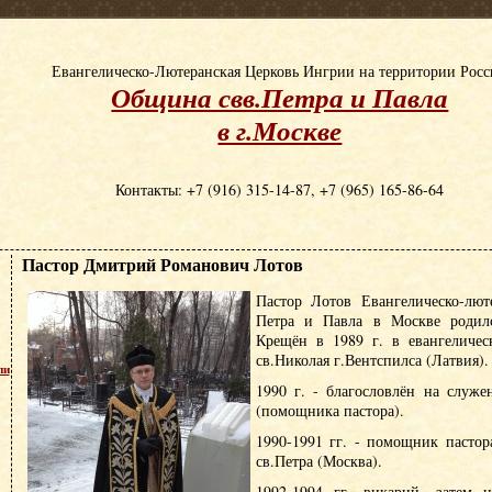
Евангелическо-Лютеранская Церковь Ингрии на территории Рос
Община свв.Петра и Павла
в г.Москве
Контакты: +7 (916) 315-14-87, +7 (965) 165-86-64
Пастор Дмитрий Романович Лотов
Пастор Лотов Евангелическо-лют
Петра и Павла в Москве родилс
Крещён в 1989 г. в евангеличес
св.Николая г.Вентспилса (Латвия).
пи
1990 г. - благословлён на служе
(помощника пастора).
1990-1991 гг. - помощник пасто
св.Петра (Москва).
1992-1994 гг. викарий, затем н