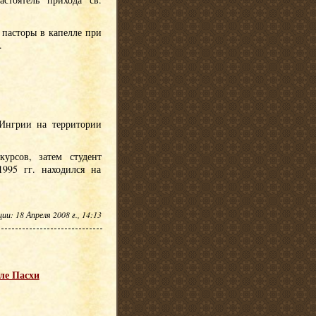
 пасторы в капелле при
.
 Ингрии на территории
урсов, затем студент
995 гг. находился на
и: 18 Апреля 2008 г., 14:13
сле Пасхи