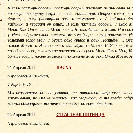
м
Я есмь пастырь добрый: пастырь добрый полагает жизнь свою за о
пастырь, которому овцы не свои, видит приходящего волка, и 
бежит, и волк расхищает овец и разгоняет их. А наёмник б
не
наёмник, и нерадит об овцах. Я есмь пастырь добрый, и знаю 
Меня. Как Отец знает Меня, так и Я знаю Отца, и жизнь Мою пола
у Меня и другие овцы, которые не сего двора, и тех надлежит Мн
услышат голос Мой, и будет одно стадо и один Пастырь. … Ов
голоса Моего, и Я знаю их; и они идут за Мною. И Я даю им ж
погибнут вовек; и никто не похитит их из руки Моей. Отец Мой, К
больше всех; и никто не может похитить их из руки Отца Моего. Я 
ПАСХА
24 Апреля 2011
(Проповеди в изгнании)
2 Кор.6, 9-10
Мы неизвестны, но нас узнают; нас почитают умершими, но в
наказывают, но мы не умираем; нас огорчают, а мы всегда раду
многих обогащаем; мы ничего не имеем, но всем обладаем.
СТРАСТНАЯ ПЯТНИЦА
22 Апреля 2011
(Проповеди в изгнании)