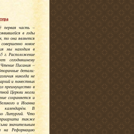
тера
Её первая часть –
оявившейся в годы
х, то она является
 совершенно новое
ния мы находим в
5 г. Расположение
ует сегодняшнему
– Чтение Писания –
Вторичные детали:
зличия никогда не
архий и поместных
ал преимущество в
стной Церкви могли
ние сохраняется и
Великого и Иоанна
м календарём. В
ко Литургий. Что
атриархата также
есьма значительным
м на Реформацию