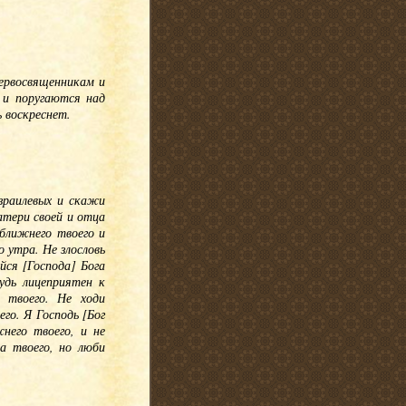
первосвященникам и
 и поругаются над
 воскреснет.
зраилевых и скажи
атери своей и отца
ближнего твоего и
 утра. Не злословь
йся [Господа] Бога
удь лицеприятен к
 твоего. Не ходи
го. Я Господь [Бог
него твоего, и не
а твоего, но люби