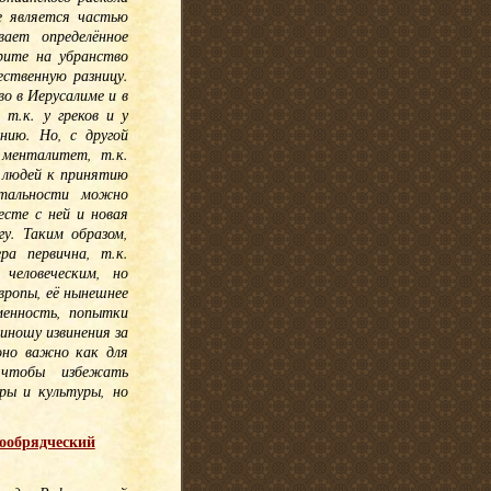
е является частью
вает определённое
рите на убранство
ественную разницу.
о в Иерусалиме и в
т.к. у греков и у
нию. Но, с другой
 менталитет, т.к.
 людей к принятию
нтальности можно
есте с ней и новая
у. Таким образом,
ра первична, т.к.
человеческим, но
ропы, её нынешнее
менность, попытки
иношу извинения за
оно важно как для
 чтобы избежать
ры и культуры, но
ообрядческий