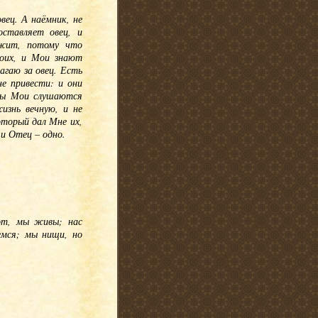
вец. А наёмник, не
оставляет овец, и
ежит, потому что
Моих, и Мои знают
гаю за овец. Есть
е привести: и они
цы Мои слушаются
изнь вечную, и не
оторый дал Мне их,
и Отец – одно.
от, мы живы; нас
емся; мы нищи, но