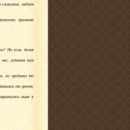
а слышание, медлен
кротости примите
ки? Но если, делая
 нас, оставив нам
ал, но предавал то
вившись от грехов,
звратились ныне к