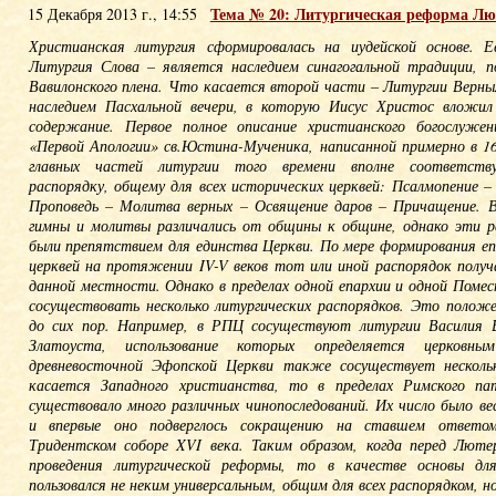
Тема № 20: Литургическая реформа Лю
15 Декабря 2013 г., 14:55
Христианская литургия сформировалась на иудейской основе. 
Литургия Слова – является наследием синагогальной традиции, п
Вавилонского плена. Что касается второй части – Литургии Верны
наследием Пасхальной вечери, в которую Иисус Христос вложил
содержание. Первое полное описание христианского богослуже
«Первой Апологии» св.Юстина-Мученика, написанной примерно в 16
главных частей литургии того времени вполне соответств
распорядку, общему для всех исторических церквей: Псалмопение 
Проповедь – Молитва верных – Освящение даров – Причащение. 
гимны и молитвы различались от общины к общине, однако эти ра
были препятствием для единства Церкви. По мере формирования еп
церквей на протяжении IV-V веков тот или иной распорядок получ
данной местности. Однако в пределах одной епархии и одной Поме
сосуществовать несколько литургических распорядков. Это положе
до сих пор. Например, в РПЦ сосуществуют литургии Василия 
Златоуста, использование которых определяется церковны
древневосточной Эфопской Церкви также сосуществует несколь
касается Западного христианства, то в пределах Римского п
существовало много различных чинопоследований. Их число было в
и впервые оно подверглось сокращению на ставшем ответо
Тридентском соборе XVI века. Таким образом, когда перед Люте
проведения литургической реформы, то в качестве основы дл
пользовался не неким универсальным, общим для всех распорядком, н