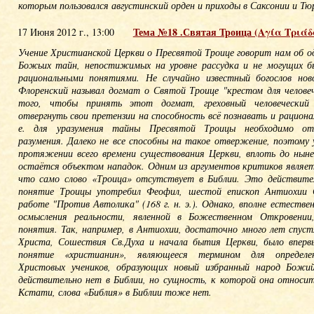
которым пользовался августинский орден и приходы в Саксонии и Тю
Тема №18 .Святая Троица (Αγία Τριάδα,
17 Июня 2012 г., 13:00
Учение Христианской Церкви о Пресвятой Троице говорит нам об о
Божьих тайн, непостижимых на уровне рассудка и не могущих 
рациональными понятиями. Не случайно известный богослов нов
Флоренский называл догмат о Святой Троице "крестом для человеч
того, чтобы принять этот догмат, греховный человеческий
отвергнуть свои претензии на способность всё познавать и рациона
е. для уразумения тайны Пресвятой Троицы необходимо отв
разумения. Далеко не все способны на такое отвержение, поэтому 
протяжении всего времени существования Церкви, вплоть до ныне
остаётся объектом нападок. Одним из аргументов критиков являет
что само слово «Троица» отсутствует в Библии. Это действите
понятие Троицы употребил Феофил, шестой епископ Антиохии С
работе "Против Автолика" (168 г. н. э.). Однако, вполне естествен
осмысления реальности, явленной в Божественном Откровении,
понятия. Так, например, в Антиохии, достаточно много лет спуст
Христа, Сошествия Св.Духа и начала бытия Церкви, было вперв
понятие «христианин», являющееся термином для определе
Христовых учеников, образующих новый избранный народ Божий
действительно нет в Библии, но сущность, к которой она относит
Кстати, слова «Библия» в Библии тоже нет.