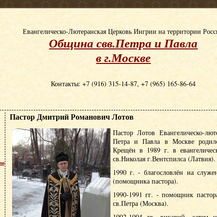
Евангелическо-Лютеранская Церковь Ингрии на территории Рос
Община свв.Петра и Павла
в г.Москве
Контакты: +7 (916) 315-14-87, +7 (965) 165-86-64
Пастор Дмитрий Романович Лотов
Пастор Лотов Евангелическо-лют
Петра и Павла в Москве родилс
Крещён в 1989 г. в евангеличес
св.Николая г.Вентспилса (Латвия).
пи
1990 г. - благословлён на служе
(помощника пастора).
1990-1991 гг. - помощник пасто
св.Петра (Москва).
1992-1994 гг. викарий, затем н