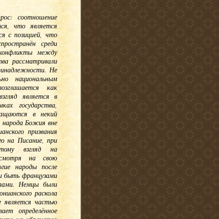
рос: соотношение
тся, что является
я с позицией, что
пространён среди
 конфликты между
ва рассматривали
принадлежности. Не
ьно национальным
озглашается как
взгляд является в
ках государства,
ращаются в некий
а народа Божия вне
анского призвания
о на Писание, при
этому взгляд на
есмотря на свою
гие народы после
ли быть французами
тами. Немцы были
онианского раскола
е является частью
вает определённое