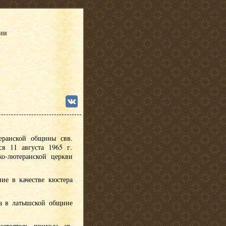
сии
еранской общины свв.
я 11 августа 1965 г.
ко-лютеранской церкви
ние в качестве кюстера
ра в латышской общине
астоятель прихода св.