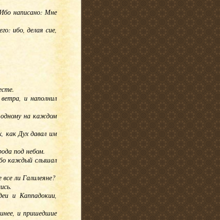
 Ибо написано: Мне
го: ибо, делая сие,
есте.
 ветра, и наполнил
о одному на каждом
х, как Дух давал им
рода под небом.
 ибо каждый слышал
 все ли Галилеяне?
ись.
еи и Каппадокии,
инее, и пришедшие