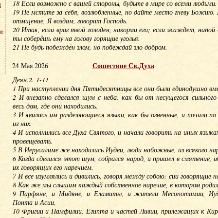
18 Если возможно с вашей стороны, будьте в мире со всеми людьми.
м
19 Не мстите за себя, возлюбленные, но дайте место гневу Божию.
отмщение, Я воздам, говорит Господь.
20 Итак, если враг твой голоден, накорми его; если жаждет, напой е
не
ты соберёшь ему на голову горящие уголья.
21 Не будь побеждён злом, но побеждай зло добром.
Сошествие Св.Духа
24 Мая 2026
Деян.2. 1-11
1 При наступлении дня Пятидесятницы все они были единодушно вм
2 И внезапно сделался шум с неба, как бы от несущегося сильного
весь дом, где они находились.
3 И явились им разделяющиеся языки, как бы огненные, и почили п
из них.
4 И исполнились все Духа Святого, и начали говорить на иных языка
провещевать.
5 В Иерусалиме же находились Иудеи, люди набожные, из всякого на
6 Когда сделался этот шум, собрался народ, и пришел в смятение,
их говорящих его наречием.
7 И все изумлялись и дивились, говоря между собою: сии говорящие не
8 Как же мы слышим каждый собственное наречие, в котором родил
9 Парфяне, и Мидяне, и Еламиты, и жители Месопотамии, Иуд
Понта и Асии,
10 Фригии и Памфилии, Египта и частей Ливии, прилежащих к Кир