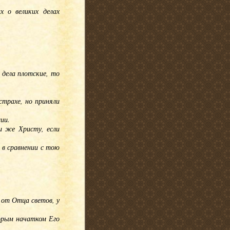
 о великих делах
 дела плотские, то
трахе, но приняли
ии.
и же Христу, если
 в сравнении с тою
 от Отца светов, у
орым начатком Его