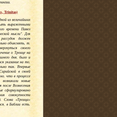
рингии.
 Trinitas)
дной из величайших
быть выраженными
ого времени Павел
еской мысли". Для
 рассудок должен
льно объяснять, т.
ергнуться своего
учение о Троице на
шнего дня, было и
ся указание на то,
льно так. Впервые
ирийской в своей
но, что в процессе
 возникали новые
я после Вознесения
ые сформулировано
ния совокупности
. Слова «Троица»
ся, в Библии есть.