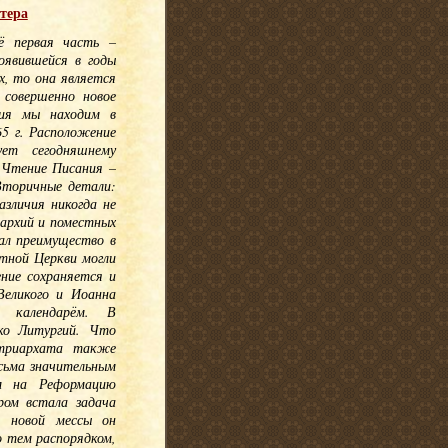
тера
Её первая часть –
оявившейся в годы
х, то она является
 совершенно новое
ния мы находим в
5 г. Расположение
ует сегодняшнему
– Чтение Писания –
Вторичные детали:
зличия никогда не
архий и поместных
ал преимущество в
стной Церкви могли
ние сохраняется и
Великого и Иоанна
м календарём. В
ко Литургий. Что
атриархата также
есьма значительным
м на Реформацию
ром встала задача
я новой мессы он
о тем распорядком,