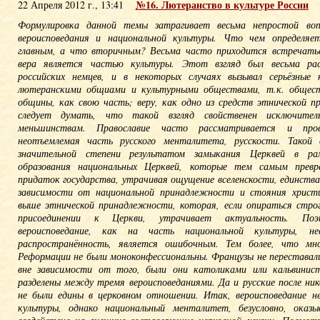
№16. Лютеранство в культуре России
22 Апреля 2012 г., 13:41
Формулировка данной темы затрагивает весьма непростой воп
вероисповедания и национальной культуры. Что чем определяе
главным, а что вторичным? Весьма часто приходится встречатьс
вера является частью культуры. Этот взгляд был весьма рас
российских немцев, и в некоторых случаях вызывал серьёзные
лютеранскими общиами и культурными обществами, т.к. общест
общины, как свою часть; веру, как одно из средств этнической 
следует думать, что такой взгляд свойственен исключител
меньшинствам. Православие часто рассматривается и пров
неотъемлемая часть русского менталитета, русскости. Такой 
значительной степени результатом замыкания Церквей в рам
образования национальных Церквей, которые тем самым прев
придаток государства, утрачивая ощущение вселенскости, единств
зависимости от национальной принадлежности и стояния христи
выше этнической принадлежности, которая, если опираться строг
присоединении к Церкви, утрачивает актуальность. По
вероисповедание, как на часть национальной культуры, н
распространённость, является ошибочным. Тем более, что мно
Реформации не были моноконфессиональны. Французы не перестава
вне зависимости от того, были они католиками или кальвинис
разделены между тремя вероисповеданиями. Да и русские после ник
не были едины в церковном отношении. Итак, вероисповедание н
культуры, однако национальный менталитет, безусловно, оказы