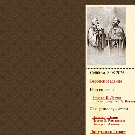
Суббота, 8.08.2026
Вероисповедание
Наш епископ
И. Лаптев
Епископ
А. Кугап
Епископ-эмеритус
Священнослужители
Д. Лотов
Пастор
Е. Романенко
Пастор
Г. Азиков
Пастор
Лютеранский совет