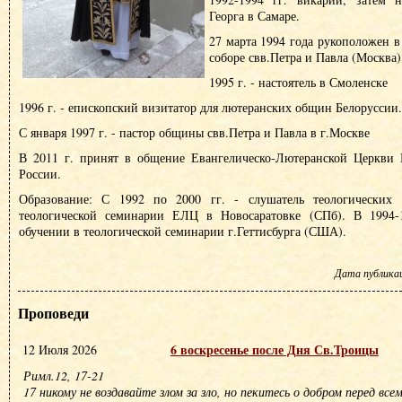
Георга в Самаре.
27 марта 1994 года рукоположен в
соборе свв.Петра и Павла (Москва)
1995 г. - настоятель в Смоленске
1996 г. - епископский визитатор для лютеранских общин Белоруссии.
С января 1997 г. - пастор общины свв.Петра и Павла в г.Москве
В 2011 г. принят в общение Евангелическо-Лютеранской Церкви
России.
Образование: С 1992 по 2000 гг. - слушатель теологических к
теологической семинарии ЕЛЦ в Новосаратовке (СПб). В 1994-1
обучении в теологической семинарии г.Геттисбурга (США).
Дата публикаци
Проповеди
6 воскресенье после Дня Св.Троицы
12 Июля 2026
Римл.12, 17-21
17 никому не воздавайте злом за зло, но пекитесь о добром перед все