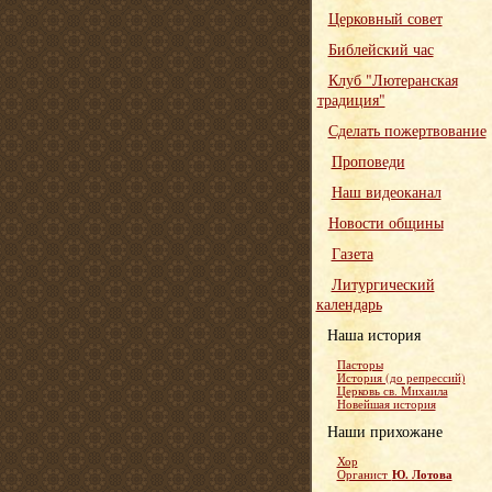
Церковный совет
Библейский час
Клуб "Лютеранская
традиция"
Сделать пожертвование
Проповеди
Наш видеоканал
Новости общины
Газета
Литургический
календарь
Наша история
Пасторы
История (до репрессий)
Церковь св. Михаила
Новейшая история
Наши прихожане
Хор
Ю. Лотова
Органист