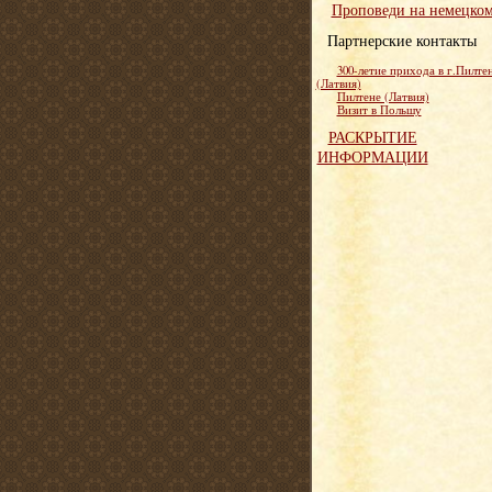
Проповеди на немецко
Партнерские контакты
300-летие прихода в г.Пилте
(Латвия)
Пилтене (Латвия)
Визит в Польшу
РАСКРЫТИЕ
ИНФОРМАЦИИ