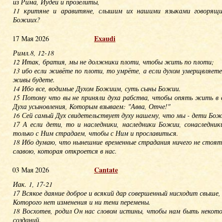
из Рима, Иудеи и прозелиты,
11 критяне и аравитяне, слышим их нашими языками говорящих
Божиих?
Exaudi
17 Мая 2026
Римл.8, 12-18
12 Итак, братия, мы не должники плоти, чтобы жить по плоти;
13 ибо если живёте по плоти, то умрёте, а если духом умерщвляете
живы будете.
14 Ибо все, водимые Духом Божиим, суть сыны Божии.
15 Потому что вы не приняли духа рабства, чтобы опять жить в с
Духа усыновления, Которым взываем: "Авва, Отче!"
16 Сей самый Дух свидетельствует духу нашему, что мы - дети Бож
17 А если дети, то и наследники, наследники Божии, сонаследник
только с Ним страдаем, чтобы с Ним и прославиться.
18 Ибо думаю, что нынешние временные страдания ничего не стоят
славою, которая откроется в нас.
Cantate
03 Мая 2026
Иак. 1, 17-21
17 Всякое даяние доброе и всякий дар совершенный нисходит свыше,
Которого нет изменения и ни тени перемены.
18 Восхотев, родил Он нас словом истины, чтобы нам быть некот
созданий.