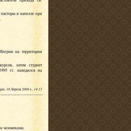
 пасторы в капелле при
.
 Ингрии на территории
урсов, затем студент
995 гг. находился на
и: 18 Апреля 2008 г., 14:13
ми человеками.