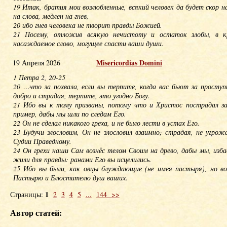
19 Итак, братия мои возлюбленные, всякий человек да будет скор н
на слова, медлен на гнев,
20 ибо гнев человека не творит правды Божией.
21 Посему, отложив всякую нечистоту и остаток злобы, в 
насаждаемое слово, могущее спасти ваши души.
Мisericordias Domini
19 Апреля 2026
1 Петра 2, 20-25
20 …что за похвала, если вы терпите, когда вас бьют за проступ
добро и страдая, терпите, это угодно Богу.
21 Ибо вы к тому призваны, потому что и Христос пострадал за
пример, дабы мы шли по следам Его.
22 Он не сделал никакого греха, и не было лести в устах Его.
23 Будучи злословим, Он не злословил взаимно; страдая, не угрож
Судии Праведному.
24 Он грехи наши Сам вознёс телом Своим на древо, дабы мы, изба
жили для правды: ранами Его вы исцелились.
25 Ибо вы были, как овцы блуждающие (не имея пастыря), но во
Пастырю и Блюстителю душ ваших.
1
Страницы:
2
3
4
5
...
144
>>
Автор статей: